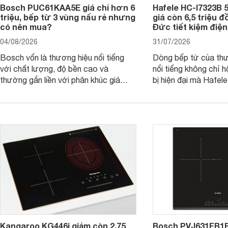
Bosch PUC61KAA5E giá chỉ hơn 6
Hafele HC-I7323B 5
triệu, bếp từ 3 vùng nấu rẻ nhưng
giá còn 6,5 triệu 
có nên mua?
Đức tiết kiệm điện
04/08/2026
31/07/2026
Bosch vốn là thương hiệu nổi tiếng
Dòng bếp từ của th
với chất lượng, độ bền cao và
nổi tiếng không chỉ hộ
thường gắn liền với phân khúc giá
bị hiện đại mà Hafe
cao. Tuy nhiên, trên thị trường hiện
536.61.886 còn đan
nay, mẫu bếp từ Bosch 3 vùng nấu
hàng, siêu thị điện m
PUC61KAA5E lại đang được nhiều
đưa tới lựa chọn ch
đơn vị phân phối với mức giá khá dễ
gia đình.
tiếp cận, thu hút sự quan tâm của
nhiều người tiêu dùng.
Kangaroo KG446i giảm còn 2,75
Bosch PVJ631FB1E