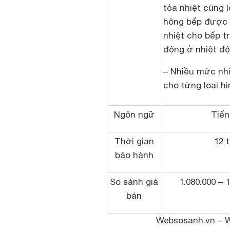
tỏa nhiệt cùng l
hông bếp được 
nhiệt cho bếp t
động ở nhiệt độ
– Nhiều mức nh
cho từng loại h
Ngôn ngữ
Tiến
Thời gian
12 
bảo hành
So sánh giá
1.080.000 – 
bán
Websosanh.vn – We