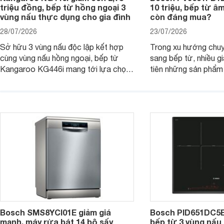
triệu đồng, bếp từ hồng ngoại 3
10 triệu, bếp từ â
vùng nấu thực dụng cho gia đình
còn đáng mua?
28/07/2026
23/07/2026
Sở hữu 3 vùng nấu độc lập kết hợp
Trong xu hướng chuy
cùng vùng nấu hồng ngoại, bếp từ
sang bếp từ, nhiều gi
Kangaroo KG446i mang tới lựa chọn
tiên những sản phẩm 
đáng cân nhắc cho nhu cầu nấu
nướng cao, độ bền t
nướng tại gia đình. Hiện sản phẩm
thương hiệu uy tín. 
cũng đang được giảm giá khá sâu tại
PVJ631FB1E là một 
nhiều cửa hàng, đại lý.
mẫu bếp đáp ứng tốt 
Bosch SMS8YCI01E giảm giá
Bosch PID651DC5E 
mạnh, máy rửa bát 14 bộ sấy
bếp từ 3 vùng nấu 