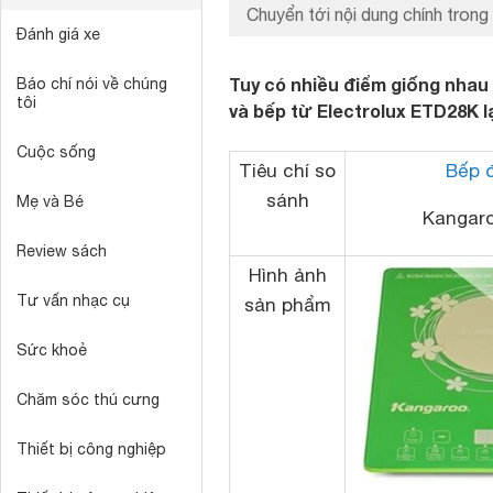
Chuyển tới nội dung chính trong 
Đánh giá xe
Tuy có nhiều điểm giống nhau
Báo chí nói về chúng
tôi
và bếp từ Electrolux ETD28K lạ
Cuộc sống
Tiêu chí so
Bếp đ
sánh
Mẹ và Bé
Kangar
Review sách
Hình ảnh
Tư vấn nhạc cụ
sản phẩm
Sức khoẻ
Chăm sóc thú cưng
Thiết bị công nghiệp