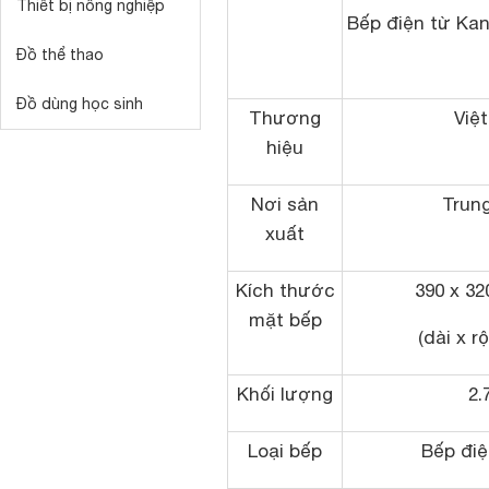
Thiết bị nông nghiệp
Bếp điện từ Ka
Đồ thể thao
Đồ dùng học sinh
Thương
Việ
hiệu
Nơi sản
Trun
xuất
Kích thước
390 x 32
mặt bếp
(dài x r
Khối lượng
2.
Loại bếp
Bếp điệ