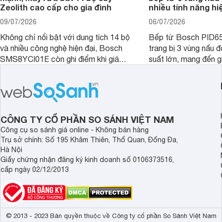
Zeolith cao cấp cho gia đình
nhiều tính năng hi
09/07/2026
06/07/2026
Không chỉ nổi bật với dung tích 14 bộ
Bếp từ Bosch PID
và nhiều công nghệ hiện đại, Bosch
trang bị 3 vùng nấu 
SMS8YCI01E còn ghi điểm khi giá
suất lớn, mang đến g
bán thực tế đã giảm đáng kể so với
nướng linh hoạt và h
thời điểm mới mở bán, mang lại tỷ lệ
gia đình.
giá trị/chi phí hấp dẫn hơn cho người
dùng đang tìm kiếm một mẫu máy rửa
bát cao cấp.
CÔNG TY CỔ PHẦN SO SÁNH VIỆT NAM
Công cụ so sánh giá online - Không bán hàng
Trụ sở chính: Số 195 Khâm Thiên, Thổ Quan, Đống Đa,
Hà Nội
Giấy chứng nhận đăng ký kinh doanh số 0106373516,
cấp ngày 02/12/2013
© 2013 - 2023 Bản quyền thuộc về Công ty cổ phần So Sánh Việt Nam