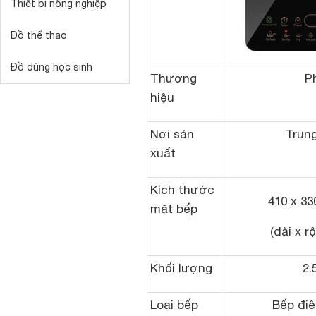
Thiết bị nông nghiệp
Đồ thể thao
Đồ dùng học sinh
Thương
P
hiệu
Nơi sản
Trun
xuất
Kích thước
410 x 33
mặt bếp
(dài x r
Khối lượng
2.
Loại bếp
Bếp điệ