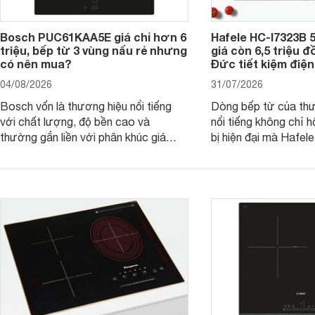
Bosch PUC61KAA5E giá chỉ hơn 6
Hafele HC-I7323B 5
triệu, bếp từ 3 vùng nấu rẻ nhưng
giá còn 6,5 triệu 
có nên mua?
Đức tiết kiệm điện
04/08/2026
31/07/2026
Bosch vốn là thương hiệu nổi tiếng
Dòng bếp từ của th
với chất lượng, độ bền cao và
nổi tiếng không chỉ hộ
thường gắn liền với phân khúc giá
bị hiện đại mà Hafe
cao. Tuy nhiên, trên thị trường hiện
536.61.886 còn đan
nay, mẫu bếp từ Bosch 3 vùng nấu
hàng, siêu thị điện m
PUC61KAA5E lại đang được nhiều
đưa tới lựa chọn ch
đơn vị phân phối với mức giá khá dễ
gia đình.
tiếp cận, thu hút sự quan tâm của
nhiều người tiêu dùng.