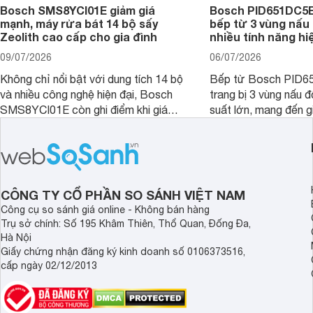
Bosch SMS8YCI01E giảm giá
Bosch PID651DC5E 
mạnh, máy rửa bát 14 bộ sấy
bếp từ 3 vùng nấu 
Zeolith cao cấp cho gia đình
nhiều tính năng hi
09/07/2026
06/07/2026
Không chỉ nổi bật với dung tích 14 bộ
Bếp từ Bosch PID
và nhiều công nghệ hiện đại, Bosch
trang bị 3 vùng nấu 
SMS8YCI01E còn ghi điểm khi giá
suất lớn, mang đến g
bán thực tế đã giảm đáng kể so với
nướng linh hoạt và h
thời điểm mới mở bán, mang lại tỷ lệ
gia đình.
giá trị/chi phí hấp dẫn hơn cho người
dùng đang tìm kiếm một mẫu máy rửa
bát cao cấp.
CÔNG TY CỔ PHẦN SO SÁNH VIỆT NAM
Công cụ so sánh giá online - Không bán hàng
Trụ sở chính: Số 195 Khâm Thiên, Thổ Quan, Đống Đa,
Hà Nội
Giấy chứng nhận đăng ký kinh doanh số 0106373516,
cấp ngày 02/12/2013