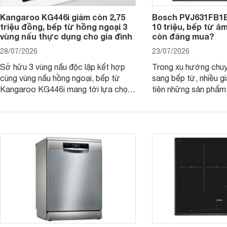
Kangaroo KG446i giảm còn 2,75
Bosch PVJ631FB1E
triệu đồng, bếp từ hồng ngoại 3
10 triệu, bếp từ â
vùng nấu thực dụng cho gia đình
còn đáng mua?
28/07/2026
23/07/2026
Sở hữu 3 vùng nấu độc lập kết hợp
Trong xu hướng chuy
cùng vùng nấu hồng ngoại, bếp từ
sang bếp từ, nhiều gi
Kangaroo KG446i mang tới lựa chọn
tiên những sản phẩm 
đáng cân nhắc cho nhu cầu nấu
nướng cao, độ bền t
nướng tại gia đình. Hiện sản phẩm
thương hiệu uy tín. 
cũng đang được giảm giá khá sâu tại
PVJ631FB1E là một 
nhiều cửa hàng, đại lý.
mẫu bếp đáp ứng tốt 