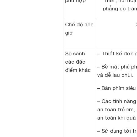
phù hợp
men, nồi ho
phẳng có trán
Chế độ hẹn
giờ
So sánh
– Thiết kế đơn 
các đặc
– Bề mặt phủ ph
điểm khác
và dễ lau chùi.
– Bàn phím siêu
– Các tính năng
an toàn trẻ em,
an toàn khi quá 
– Sử dụng tới t