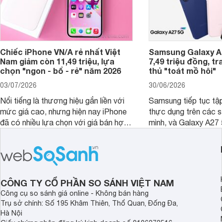
Chiếc iPhone VN/A rẻ nhất Việt
Samsung Galaxy A2
Nam giảm còn 11,49 triệu, lựa
7,49 triệu đồng, tr
chọn "ngon - bổ - rẻ" năm 2026
thủ "toát mồ hôi"
03/07/2026
30/06/2026
Nổi tiếng là thương hiệu gắn liền với
Samsung tiếp tục tập
mức giá cao, nhưng hiện nay iPhone
thực dụng trên các 
đã có nhiều lựa chọn với giá bán hợp
mình, và Galaxy A27
lý hơn, giúp người dùng dễ dàng tiếp
thể hiện rõ định hướ
cận sản phẩm chính hãng.
tới cho người dùng m
lượng với nhiều tran
độ bền bỉ cho nhu cầ
dài.
CÔNG TY CỔ PHẦN SO SÁNH VIỆT NAM
Công cụ so sánh giá online - Không bán hàng
Trụ sở chính: Số 195 Khâm Thiên, Thổ Quan, Đống Đa,
Hà Nội