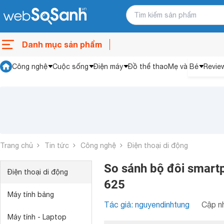
Danh mục sản phẩm
Công nghệ
Cuộc sống
Điện máy
Đồ thể thao
Mẹ và Bé
Revie
Trang chủ
Tin tức
Công nghệ
Điện thoại di động
So sánh bộ đôi smart
Điện thoại di động
625
Máy tính bảng
Tác giả: nguyendinhtung
Cập nh
Máy tính - Laptop