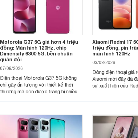
Motorola G37 5G giá hơn 4 triệu
Xiaomi Redmi 17 5
đồng: Màn hình 120Hz, chip
triệu đồng, pin tr
Dimensity 6300 5G, bền chuẩn
màn hình 120Hz
quân đội
03/08/2026
07/08/2026
Dòng điện thoại giá 
Điện thoại Motorola G37 5G không
Xiaomi mới đây đã đ
chỉ gây ấn tượng với thiết kế thời
sự xuất hiện của Re
thượng mà còn được trang bị nhiều
máy đang nhận được
tính năng và công nghệ hiện đại, đáp
của nhiều khách hàng
ứng tốt nhu cầu sử dụng hằng ngày
của người dùng phổ thông.