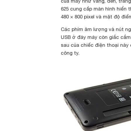
của máy như vàng, đen, trắng
625 cung cấp màn hình hiển th
480 × 800 pixel và mật độ điê
Các phím âm lượng và nút n
USB ở đáy máy còn giắc cắ
sau của chiếc điện thoại này 
công ty.