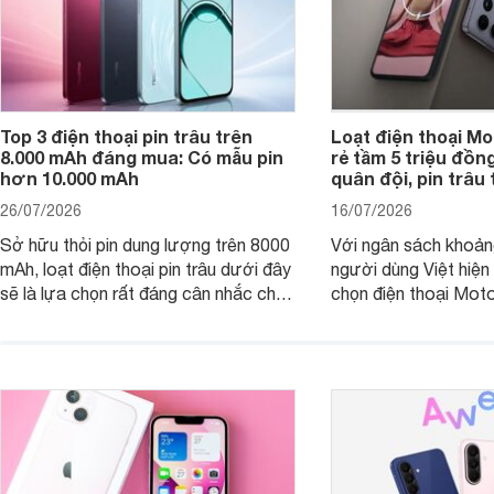
Top 3 điện thoại pin trâu trên
Loạt điện thoại Mo
8.000 mAh đáng mua: Có mẫu pin
rẻ tầm 5 triệu đồn
hơn 10.000 mAh
quân đội, pin trâu
26/07/2026
16/07/2026
Sở hữu thỏi pin dung lượng trên 8000
Với ngân sách khoảng
mAh, loạt điện thoại pin trâu dưới đây
người dùng Việt hiện
sẽ là lựa chọn rất đáng cân nhắc cho
chọn điện thoại Mot
người dùng Việt.
với các nhu cầu sử d
giải trí, chụp ảnh đế
ngày.