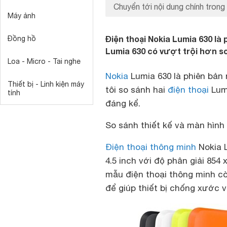
Chuyển tới nội dung chính trong 
Máy ảnh
Điện thoại Nokia Lumia 630 là
Đồng hồ
Lumia 630 có vượt trội hơn s
Loa - Micro - Tai nghe
Nokia
Lumia 630 là phiên bản
Thiết bị - Linh kiện máy
tôi so sánh hai
điện thoại
Lumi
tính
đáng kể.
So sánh thiết kế và màn hình
Điện thoại thông minh
Nokia L
4.5 inch với độ phân giải 854
mẫu điện thoại thông minh còn
để giúp thiết bị chống xước v