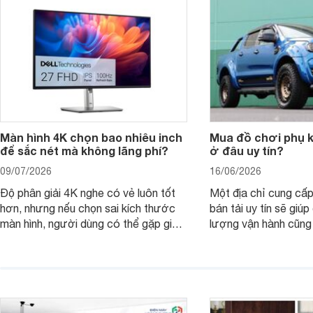
nên nâng cấp.
Màn hình 4K chọn bao nhiêu inch
Mua đồ chơi phụ ki
để sắc nét mà không lãng phí?
ở đâu uy tín?
09/07/2026
16/06/2026
Độ phân giải 4K nghe có vẻ luôn tốt
Một địa chỉ cung cấp
hơn, nhưng nếu chọn sai kích thước
bán tải uy tín sẽ giú
màn hình, người dùng có thể gặp giao
lượng vận hành cũng
diện quá nhỏ, phải phóng to nhiều
của chủ xe khi lên đ
hoặc không tận dụng hết không gian
hai" của mình.
hiển thị. Vậy màn hình 4K nên chọn
bao nhiêu inch là hợp lý?