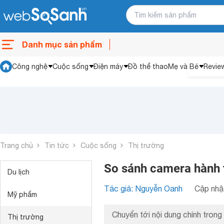
Danh mục sản phẩm
Công nghệ
Cuộc sống
Điện máy
Đồ thể thao
Mẹ và Bé
Revie
Trang chủ
Tin tức
Cuộc sống
Thị trường
So sánh camera hành 
Du lịch
Tác giả: Nguyễn Oanh
Cập nhật
Mỹ phẩm
Chuyển tới nội dung chính trong 
Thị trường