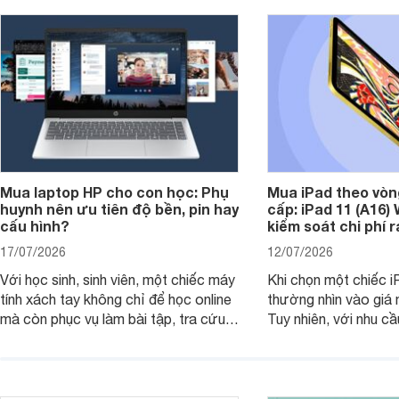
Mua laptop HP cho con học: Phụ
Mua iPad theo vòn
huynh nên ưu tiên độ bền, pin hay
cấp: iPad 11 (A16)
cấu hình?
kiểm soát chi phí 
17/07/2026
12/07/2026
Với học sinh, sinh viên, một chiếc máy
Khi chọn một chiếc i
tính xách tay không chỉ để học online
thường nhìn vào giá 
mà còn phục vụ làm bài tập, tra cứu,
Tuy nhiên, với nhu cầ
thuyết trình và giải trí nhẹ. Khi chọn
việc nhẹ và giải trí t
laptop HP cho con, phụ huynh nên
quan trọng hơn là tổn
nhìn theo nhu cầu sử dụng nhiều năm
mua bản nào, có cần
thay vì chỉ so sánh cấu hình trên giấy.
không, dùng được ba