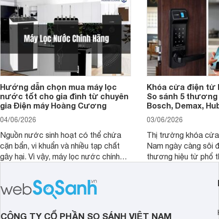
Hướng dẫn chọn mua máy lọc
Khóa cửa điện tử 
nước tốt cho gia đình từ chuyên
So sánh 5 thương 
gia Điện máy Hoàng Cương
Bosch, Demax, Hub
04/06/2026
03/06/2026
Nguồn nước sinh hoạt có thể chứa
Thị trường khóa cửa 
cặn bẩn, vi khuẩn và nhiều tạp chất
Nam ngày càng sôi đ
gây hại. Vì vậy, máy lọc nước chính
thương hiệu từ phổ 
hãng là giải pháp hiệu quả giúp bảo vệ
cấp. Nếu bạn đang b
sức khỏe và đảm bảo nguồn nước
cửa điện tử hãng nào 
sạch cho cả gia đình.
sẽ so sánh 5 thương
tâm nhiều hiện nay: 
Demax, Hubert và Gi
CÔNG TY CỔ PHẦN SO SÁNH VIỆT NAM