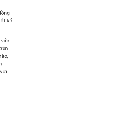
đồng
iết kế
 viền
trên
nào,
m
 với