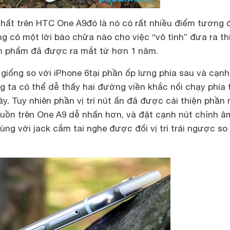
hất trên HTC One A9đó là nó có rất nhiều điểm tương 
ng có một lời bào chữa nào cho việc “vô tình” đưa ra th
ản phẩm đã được ra mắt từ hơn 1 năm.
iống so với iPhone 6tại phần ốp lưng phía sau và cạnh
g ta có thể dễ thấy hai đường viền khắc nổi chạy phía 
y. Tuy nhiên phần vị trí nút ấn đã được cải thiện phần 
nguồn trên One A9 dễ nhấn hơn, và đặt cạnh nút chỉnh â
ùng với jack cắm tai nghe được đổi vị trí trái ngược so