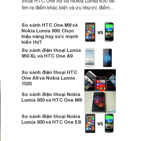
thoại HTC One A9 và Nokia Lumia 830 để
tìm ra điểm khác biệt và ưu nhược điểm
của chúng
So sánh HTC One M8 và
Nokia Lumia 930: Chọn
hiệu năng hay sức mạnh
hiển thị?
So sánh điện thoại Lumia
950 XL và HTC One A9
So sánh điện thoại HTC
One A9 và Nokia Lumia
1520
So sánh điện thoại Nokia
Lumia 930 và HTC One M8
So sánh điện thoại Nokia
Lumia 930 và HTC One E8