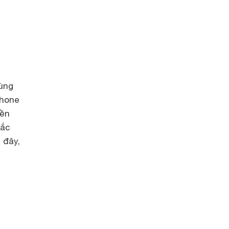
cùng
Phone
nền
hắc
 đây,