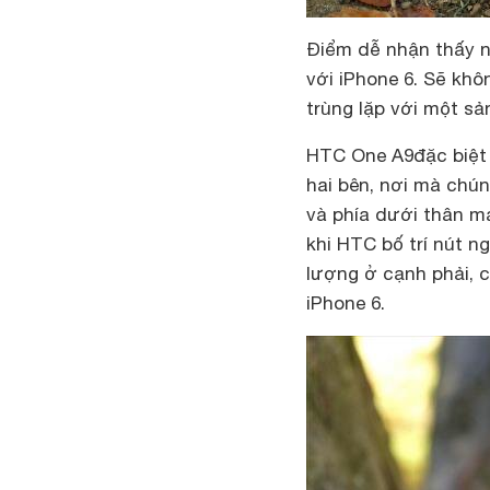
Điểm dễ nhận thấy n
với iPhone 6. Sẽ khô
trùng lặp với một s
HTC One A9đặc biệt g
hai bên, nơi mà chún
và phía dưới thân má
khi HTC bố trí nút 
lượng ở cạnh phải, c
iPhone 6.