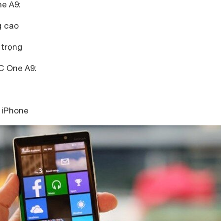
e A9:
g cao
 trọng
 One A9:
 iPhone