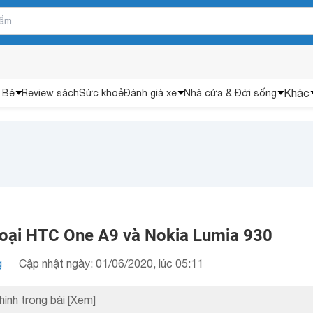
Khác
 Bé
Review sách
Sức khoẻ
Đánh giá xe
Nhà cửa & Đời sống
hoại HTC One A9 và Nokia Lumia 930
g
Cập nhật ngày: 01/06/2020, lúc 05:11
hính trong bài
[Xem]