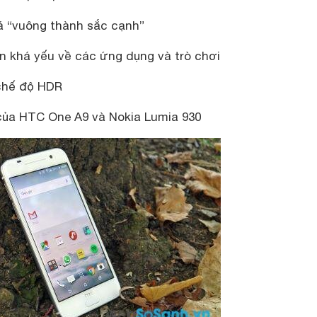
uá “vuông thành sắc cạnh”
 khá yếu về các ứng dụng và trò chơi
chế độ HDR
 của HTC One A9 và Nokia Lumia 930