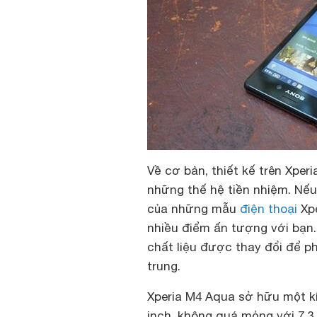
Về cơ bản, thiết kế trên Xper
những thế hệ tiền nhiệm. Nếu
của những mẫu
điện thoại
Xpe
nhiều điểm ấn tượng với bạn.
chất liệu được thay đổi để 
trung.
Xperia M4 Aqua sở hữu một k
inch, không quá mỏng với 7,3