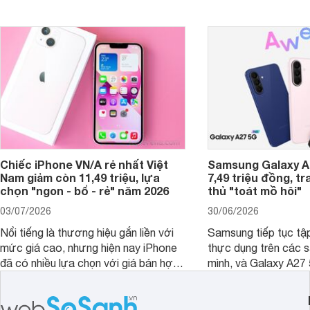
ngày.
Chiếc iPhone VN/A rẻ nhất Việt
Samsung Galaxy A2
Nam giảm còn 11,49 triệu, lựa
7,49 triệu đồng, tr
chọn "ngon - bổ - rẻ" năm 2026
thủ "toát mồ hôi"
03/07/2026
30/06/2026
Nổi tiếng là thương hiệu gắn liền với
Samsung tiếp tục tập
mức giá cao, nhưng hiện nay iPhone
thực dụng trên các 
đã có nhiều lựa chọn với giá bán hợp
mình, và Galaxy A27
lý hơn, giúp người dùng dễ dàng tiếp
thể hiện rõ định hướ
cận sản phẩm chính hãng.
tới cho người dùng m
lượng với nhiều tran