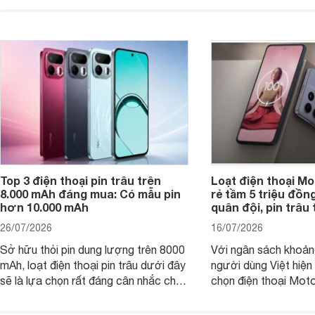
tính năng và công nghệ hiện đại, đáp
của nhiều khách hàng
ứng tốt nhu cầu sử dụng hằng ngày
của người dùng phổ thông.
Top 3 điện thoại pin trâu trên
Loạt điện thoại Mo
8.000 mAh đáng mua: Có mẫu pin
rẻ tầm 5 triệu đồn
hơn 10.000 mAh
quân đội, pin trâu
26/07/2026
16/07/2026
Sở hữu thỏi pin dung lượng trên 8000
Với ngân sách khoảng
mAh, loạt điện thoại pin trâu dưới đây
người dùng Việt hiện
sẽ là lựa chọn rất đáng cân nhắc cho
chọn điện thoại Mot
người dùng Việt.
với các nhu cầu sử d
giải trí, chụp ảnh đế