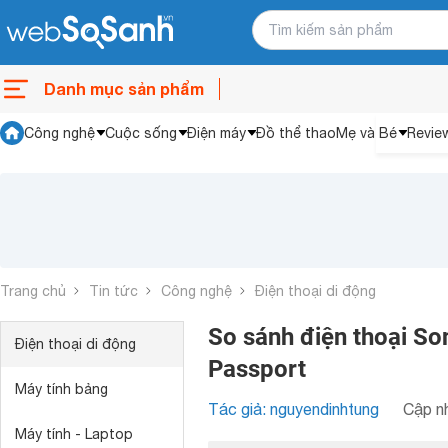
Danh mục sản phẩm
Công nghệ
Cuộc sống
Điện máy
Đồ thể thao
Mẹ và Bé
Revie
Trang chủ
Tin tức
Công nghệ
Điện thoại di động
So sánh điện thoại So
Điện thoại di động
Passport
Máy tính bảng
Tác giả: nguyendinhtung
Cập nh
Máy tính - Laptop