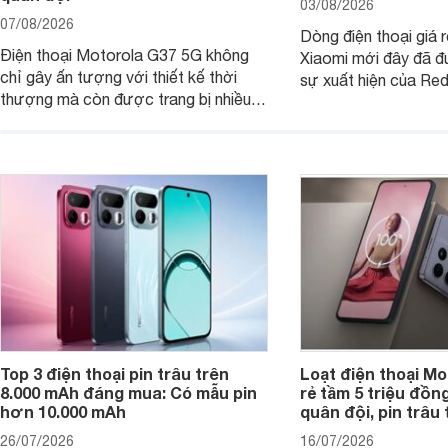
03/08/2026
07/08/2026
Dòng điện thoại giá 
Điện thoại Motorola G37 5G không
Xiaomi mới đây đã đ
chỉ gây ấn tượng với thiết kế thời
sự xuất hiện của Re
thượng mà còn được trang bị nhiều
máy đang nhận được
tính năng và công nghệ hiện đại, đáp
của nhiều khách hàng
ứng tốt nhu cầu sử dụng hằng ngày
của người dùng phổ thông.
Top 3 điện thoại pin trâu trên
Loạt điện thoại Mo
8.000 mAh đáng mua: Có mẫu pin
rẻ tầm 5 triệu đồn
hơn 10.000 mAh
quân đội, pin trâu
26/07/2026
16/07/2026