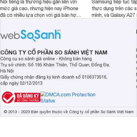
Nổi tiếng là thương hiệu gắn liền với
Samsung tiếp tục tập
mức giá cao, nhưng hiện nay iPhone
thực dụng trên các 
đã có nhiều lựa chọn với giá bán hợp
mình, và Galaxy A27
lý hơn, giúp người dùng dễ dàng tiếp
thể hiện rõ định hướ
cận sản phẩm chính hãng.
tới cho người dùng m
lượng với nhiều tran
độ bền bỉ cho nhu cầ
dài.
CÔNG TY CỔ PHẦN SO SÁNH VIỆT NAM
Công cụ so sánh giá online - Không bán hàng
Trụ sở chính: Số 195 Khâm Thiên, Thổ Quan, Đống Đa,
Hà Nội
Giấy chứng nhận đăng ký kinh doanh số 0106373516,
cấp ngày 02/12/2013
© 2013 - 2023 Bản quyền thuộc về Công ty cổ phần So Sánh Việt Nam