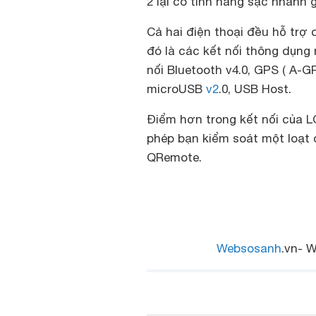
2 lại có tính năng sạc nhanh 
Cả hai điện thoại đều hỗ trợ
đó là các kết nối thông dụng n
nối Bluetooth v4.0, GPS ( A-G
microUSB
v2
.0, USB Host.
Điểm hơn trong kết nối của LG
phép bạn kiểm soát một loạt 
QRemote.
Websosanh
.vn- W