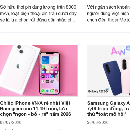
Sở hữu thỏi pin dung lượng trên 8000
Với ngân sách khoảng
mAh, loạt điện thoại pin trâu dưới đây
người dùng Việt hiện
sẽ là lựa chọn rất đáng cân nhắc cho
chọn điện thoại Mot
người dùng Việt.
với các nhu cầu sử d
giải trí, chụp ảnh đế
ngày.
Chiếc iPhone VN/A rẻ nhất Việt
Samsung Galaxy A2
Nam giảm còn 11,49 triệu, lựa
7,49 triệu đồng, tr
chọn "ngon - bổ - rẻ" năm 2026
thủ "toát mồ hôi"
03/07/2026
30/06/2026