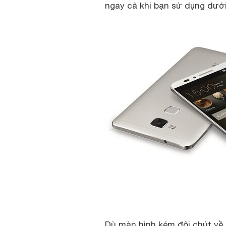
ngay cả khi bạn sử dụng dướ
Dù màn hình kém đôi chút về 