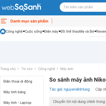
Danh mục sản phẩm
Công nghệ
Cuộc sống
Điện máy
Đồ thể thao
Mẹ và Bé
Revie
Trang chủ
Tin tức
Công nghệ
Máy ảnh
So sánh máy ảnh Nik
Điện thoại di động
Tác giả: nguyendinhtung
Cập nh
Máy tính bảng
Chuyển tới nội dung chính trong 
Máy tính - Laptop