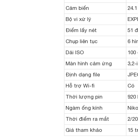
Cảm biến
24.
Bộ vi xử lý
EXP
Điểm lấy nét
51 đ
Chụp liên tục
6 hì
Dải ISO
100 
Màn hình cảm ứng
3,2-
Định dạng file
JPE
Hỗ trợ Wi-fi
Có
Thời lượng pin
920 
Ngàm ống kính
Niko
Thời điểm ra mắt
2/20
Giá tham khảo
15 t