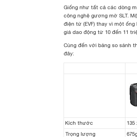
Giống như tất cả các dòng m
công nghệ gương mờ SLT. Một
điện tử (EVF) thay vì một ốn
giá dao động từ 10 đến 11 tri
Cùng đến với bảng so sánh t
đây:
Kích thước
135
Trọng lượng
675