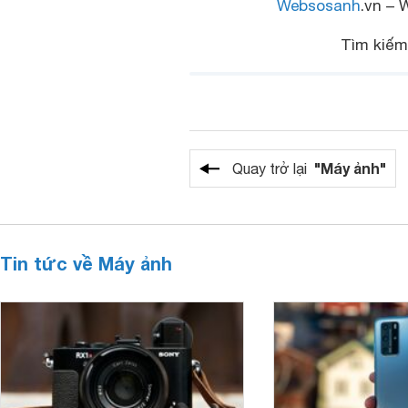
Websosanh
.vn – 
Tìm kiế
"Máy ảnh"
Quay trở lại
Tin tức về Máy ảnh