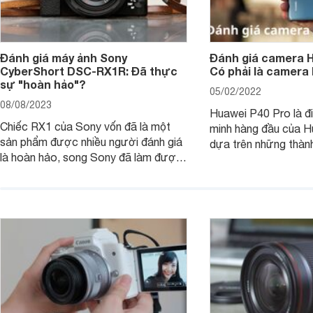
Đánh giá máy ảnh Sony
Đánh giá camera H
CyberShort DSC-RX1R: Đã thực
Có phải là camera
sự "hoàn hảo"?
05/02/2022
08/08/2023
Huawei P40 Pro là đi
Chiếc RX1 của Sony vốn đã là một
minh hàng đầu của H
sản phẩm được nhiều người đánh giá
dựa trên những thàn
là hoàn hảo, song Sony đã làm được
hệ P20 Pro và P30 P
điều không thể: gia tăng sức mạnh
P40 Pro được nhắm m
cho RX1, loại bỏ màng lọc LPF (bộ
đến các nhiếp ảnh g
lọc thông thấp) và cải tiến tính năng
xem chiếc camera c
xử lý ảnh JPEG.
Pro đem đến những g