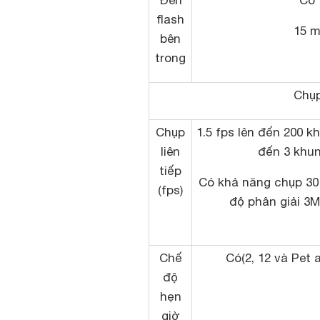
Đèn
Có
flash
15 
bên
trong
Chụp
Chụp
1.5 fps lên đến 200 k
liên
đến 3 khun
tiếp
Có khả năng chụp 30
(fps)
độ phân giải 3
Chế
Có(2, 12 và Pet 
độ
hẹn
giờ