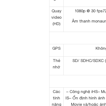
Quay
1080p @ 30 fps7
video
Âm thanh monaur
(HD)
GPS
Khôn
Thẻ
SD/ SDHC/SDXC (h
nhớ
Các
– Công nghệ iHS– Mu
tính
IS– Ổn định hình ảnh 
năng
Movie và/hoặc ảnh