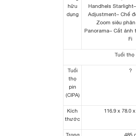
hữu
Handhels Starlight
dụng
Adjustment– Chế đ
Zoom siêu phân 
Panorama– Cắt ảnh t
Fi
Tuổi thọ
Tuổi
?
thọ
pin
(CIPA)
Kích
116.9 x 78.0 
thước
Trọng
485 