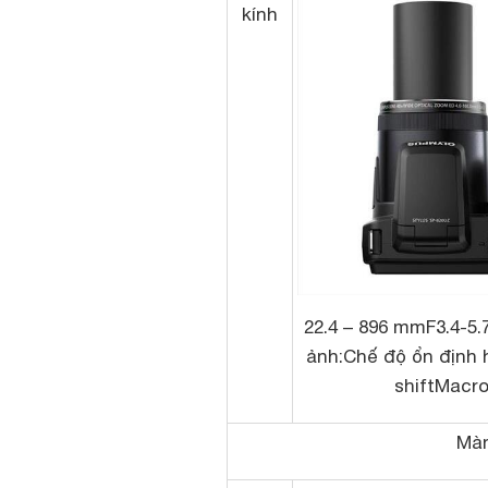
kính
22.4 – 896 mmF3.4-5.
ảnh:Chế độ ổn định 
shiftMacro
Màn