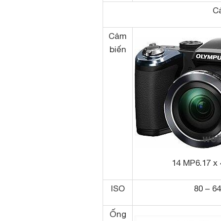
C
Cảm
biến
14 MP6.17 x
ISO
80 – 6
Ống