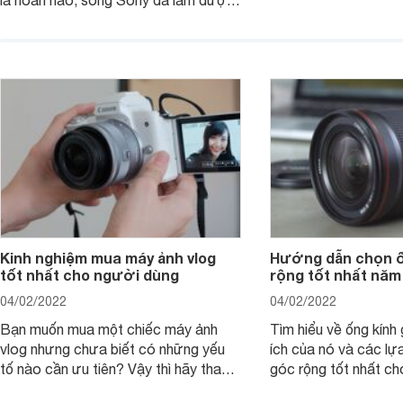
là hoàn hảo, song Sony đã làm được
hệ P20 Pro và P30 P
điều không thể: gia tăng sức mạnh
P40 Pro được nhắm m
cho RX1, loại bỏ màng lọc LPF (bộ
đến các nhiếp ảnh g
lọc thông thấp) và cải tiến tính năng
xem chiếc camera c
xử lý ảnh JPEG.
Pro đem đến những g
Kinh nghiệm mua máy ảnh vlog
Hướng dẫn chọn ố
tốt nhất cho người dùng
rộng tốt nhất năm
04/02/2022
04/02/2022
Bạn muốn mua một chiếc máy ảnh
Tìm hiểu về ống kính g
vlog nhưng chưa biết có những yếu
ích của nó và các lự
tố nào cần ưu tiên? Vậy thì hãy tham
góc rộng tốt nhất ch
khảo một số mẹo dưới đây của
ảnh của bạn.