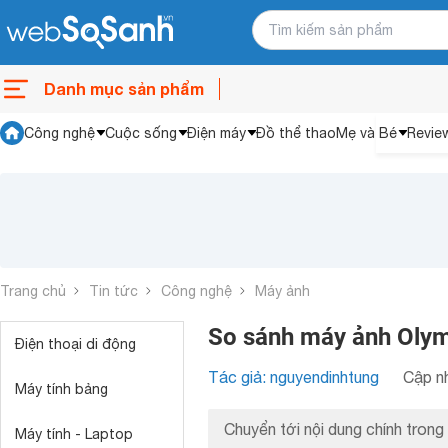
Danh mục sản phẩm
Công nghệ
Cuộc sống
Điện máy
Đồ thể thao
Mẹ và Bé
Revie
Trang chủ
Tin tức
Công nghệ
Máy ảnh
So sánh máy ảnh Oly
Điện thoại di động
Tác giả: nguyendinhtung
Cập nh
Máy tính bảng
Chuyển tới nội dung chính trong 
Máy tính - Laptop