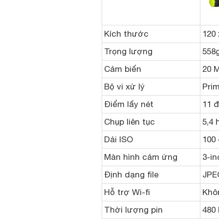
Kích thước
120 
Trọng lượng
558
Cảm biến
20 
Bộ vi xử lý
Prim
Điểm lấy nét
11 đ
Chụp liên tục
5,4 
Dải ISO
100 
Màn hình cảm ứng
3-in
Định dạng file
JPE
Hỗ trợ Wi-fi
Khô
Thời lượng pin
480 