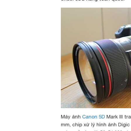
Máy ảnh
Canon 5D
Mark III t
mm, chip xử lý hình ảnh Digic