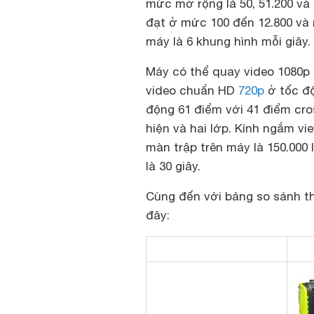
mức mở rộng là 50, 51.200 và 
đạt ở mức 100 đến 12.800 và 
máy là 6 khung hình mỗi giây.
Máy có thể quay video 1080p 
video chuẩn HD
720p
ở tốc độ
động 61 điểm với 41 điểm cro
hiện và hai lớp. Kính ngắm vi
màn trập trên máy là 150.000 l
là 30 giây.
Cùng đến với bảng so sánh t
đây: