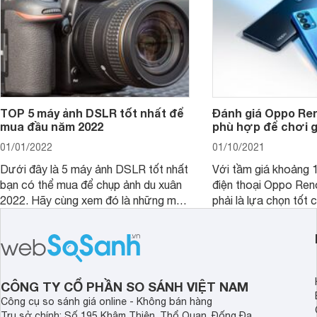
TOP 5 máy ảnh DSLR tốt nhất để
Đánh giá Oppo Ren
mua đầu năm 2022
phù hợp để chơi 
01/01/2022
01/10/2021
Dưới đây là 5 máy ảnh DSLR tốt nhất
Với tầm giá khoảng 10
bạn có thể mua để chụp ảnh du xuân
điện thoại Oppo Re
2022. Hãy cùng xem đó là những mẫu
phải là lựa chọn tốt 
nào nhé.
game?
CÔNG TY CỔ PHẦN SO SÁNH VIỆT NAM
Công cụ so sánh giá online - Không bán hàng
Trụ sở chính: Số 195 Khâm Thiên, Thổ Quan, Đống Đa,