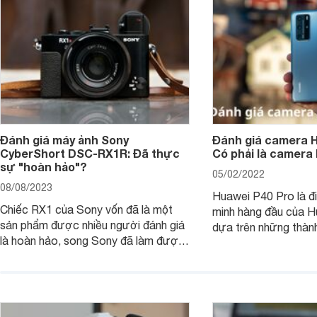
Đánh giá máy ảnh Sony
Đánh giá camera H
CyberShort DSC-RX1R: Đã thực
Có phải là camera
sự "hoàn hảo"?
05/02/2022
08/08/2023
Huawei P40 Pro là đi
Chiếc RX1 của Sony vốn đã là một
minh hàng đầu của H
sản phẩm được nhiều người đánh giá
dựa trên những thàn
là hoàn hảo, song Sony đã làm được
hệ P20 Pro và P30 P
điều không thể: gia tăng sức mạnh
P40 Pro được nhắm m
cho RX1, loại bỏ màng lọc LPF (bộ
đến các nhiếp ảnh g
lọc thông thấp) và cải tiến tính năng
xem chiếc camera c
xử lý ảnh JPEG.
Pro đem đến những g