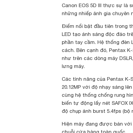
Canon EOS 5D III thực sự là 
những nhiếp ảnh gia chuyên 
Điểm nổi bật đầu tiên trong t
LED tạo ánh sáng độc đáo trê
phần tay cầm. Hệ thống đèn L
cách. Bên cạnh đó, Pentax K
như trên các dòng máy DSLR,
lưng máy.
Các tính năng của Pentax K-
20.12MP với độ nhạy sáng lên
cùng hệ thống chống rung hì
biến tự động lấy nét SAFOX IXi
độ chụp ảnh burst 5.4fps (bộ
Hiện máy đang được bán với g
chuỗi cửa hàng toàn quốc.