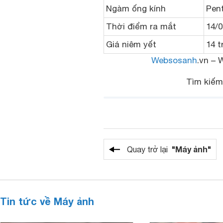
Ngàm ống kính
Pen
Thời điểm ra mắt
14/0
Giá niêm yết
14 t
Websosanh
.vn – 
Tìm kiế
"Máy ảnh"
Quay trở lại
Tin tức về Máy ảnh