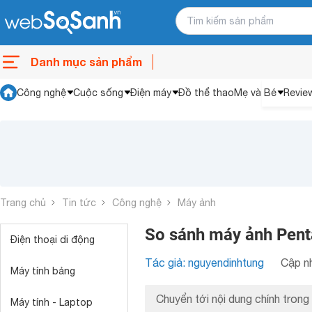
Danh mục sản phẩm
Công nghệ
Cuộc sống
Điện máy
Đồ thể thao
Mẹ và Bé
Revie
Trang chủ
Tin tức
Công nghệ
Máy ảnh
So sánh máy ảnh Pent
Điện thoại di động
Tác giả: nguyendinhtung
Cập nh
Máy tính bảng
Chuyển tới nội dung chính trong 
Máy tính - Laptop