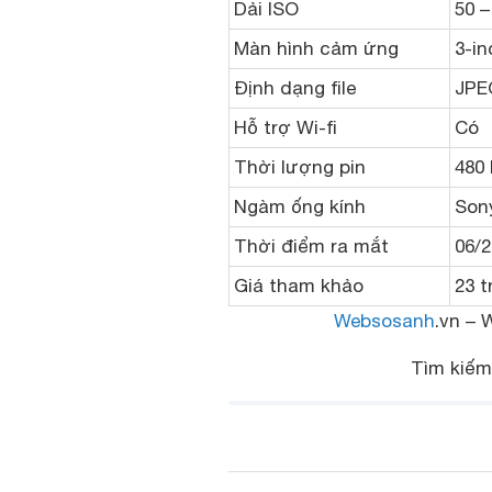
Dải ISO
50 –
Màn hình cảm ứng
3-in
Định dạng file
JPE
Hỗ trợ Wi-fi
Có
Thời lượng pin
480 
Ngàm ống kính
Son
Thời điểm ra mắt
06/
Giá tham khảo
23 t
Websosanh
.vn – 
Tìm kiế