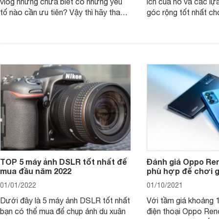
vlog nhưng chưa biết có những yếu
ích của nó và các lự
tố nào cần ưu tiên? Vậy thì hãy tham
góc rộng tốt nhất ch
khảo một số mẹo dưới đây của
ảnh của bạn.
Websosanh.
TOP 5 máy ảnh DSLR tốt nhất để
Đánh giá Oppo Ren
mua đầu năm 2022
phù hợp để chơi 
01/01/2022
01/10/2021
Dưới đây là 5 máy ảnh DSLR tốt nhất
Với tầm giá khoảng 10
bạn có thể mua để chụp ảnh du xuân
điện thoại Oppo Re