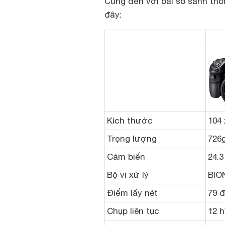
Cùng đến với bài so sánh thô
đây:
Kích thước
104
Trọng lượng
726
Cảm biến
24.
Bộ vi xử lý
BIO
Điểm lấy nét
79 đ
Chụp liên tục
12 h