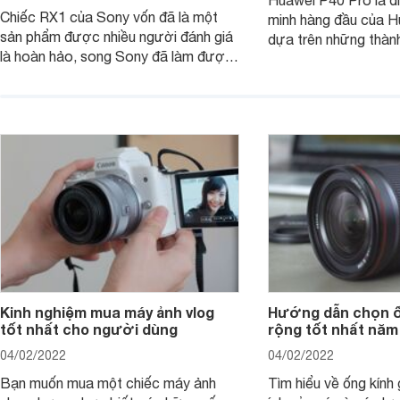
Huawei P40 Pro là đi
Chiếc RX1 của Sony vốn đã là một
minh hàng đầu của H
sản phẩm được nhiều người đánh giá
dựa trên những thàn
là hoàn hảo, song Sony đã làm được
hệ P20 Pro và P30 P
điều không thể: gia tăng sức mạnh
P40 Pro được nhắm m
cho RX1, loại bỏ màng lọc LPF (bộ
đến các nhiếp ảnh g
lọc thông thấp) và cải tiến tính năng
xem chiếc camera c
xử lý ảnh JPEG.
Pro đem đến những g
Kinh nghiệm mua máy ảnh vlog
Hướng dẫn chọn ố
tốt nhất cho người dùng
rộng tốt nhất năm
04/02/2022
04/02/2022
Bạn muốn mua một chiếc máy ảnh
Tìm hiểu về ống kính g