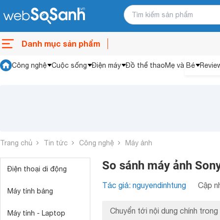
Danh mục sản phẩm
Công nghệ
Cuộc sống
Điện máy
Đồ thể thao
Mẹ và Bé
Revie
Trang chủ
Tin tức
Công nghệ
Máy ảnh
So sánh máy ảnh Sony
Điện thoại di động
Tác giả: nguyendinhtung
Cập nh
Máy tính bảng
Chuyển tới nội dung chính trong 
Máy tính - Laptop