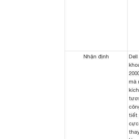
Nhận định
Del
khoả
200
mà 
kíc
tươn
công
tiết
cực
thay