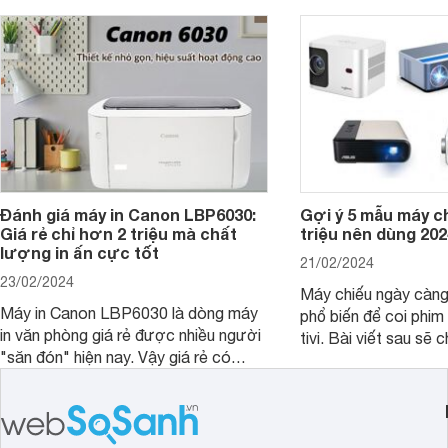
Đánh giá máy in Canon LBP6030:
Gợi ý 5 mẫu máy c
Giá rẻ chỉ hơn 2 triệu mà chất
triệu nên dùng 202
lượng in ấn cực tốt
21/02/2024
23/02/2024
Máy chiếu ngày càn
Máy in Canon LBP6030 là dòng máy
phổ biến để coi phim 
in văn phòng giá rẻ được nhiều người
tivi. Bài viết sau sẽ chia sẻ cho bạn 5
"săn đón" hiện nay. Vậy giá rẻ có
mẫu máy chiếu dưới 5
đồng nghĩa với chất lượng kém hay
rẻ nên dùng 2024.
không, bài viết đánh giá máy in Canon
LBP6030 dưới đây sẽ giúp bạn hiểu
hơn.