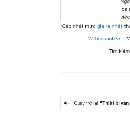
Ngoà
loa
việc
*Cập nhật mức
giá rẻ nhất
thờ
Websosanh
.vn – 
Tìm kiếm
"Thiết bị vă
Quay trở lại