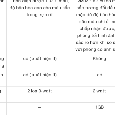
ình
Trình diện được 1.07 tỉ màu,
3M MPRO150
có 
độ bão hòa cao cho màu sắc
sắc tương đối dễ 
trong, rực rỡ
mặc dù độ bão hò
sâu màu chỉ ở m
chấp nhận được;
phòng tối hình ản
sắc rõ hơn khi so 
với phòng có ánh s
ng
có ( xuất hiện ít)
Không
ng
nh
có ( xuất hiện ít)
có
g
2 loa 3-watt
2 watt
—
1GB