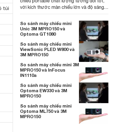
chiếu portable chất lượng tương đối tốt,
với kích thước màn chiếu lớn và độ sáng
 túi
cao, ngoài ra hỗ trợ 3D còn giúp máy
chiếu này tăng tính cạnh tranh trong mức
So sánh máy chiếu mini
giá 17 triệu.
Unic 3M MPRO150 và
Optoma GT1080
So sánh máy chiếu mini
ViewSonic PLED W800 và
3M MPRO150
So sánh máy chiếu mini 3M
MPRO150 và InFocus
IN1110a
So sánh máy chiếu mini
Optoma EW330 và 3M
MPRO150
So sánh máy chiếu mini
Optoma ML750 và 3M
MPRO150