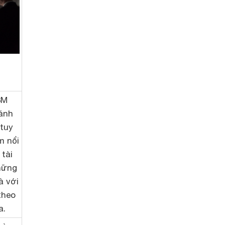
3M
ánh
 tuy
m nổi
 tài
hững
à với
theo
a.