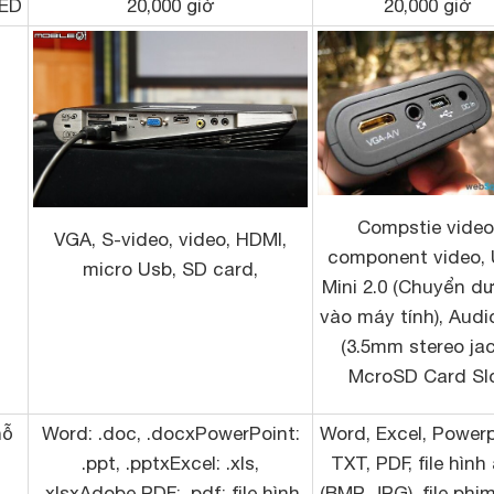
LED
20,000 giờ
20,000 giờ
Compstie video
VGA, S-video, video, HDMI,
component video,
micro Usb, SD card,
Mini 2.0 (Chuyển dư
vào máy tính), Audi
(3.5mm stereo jac
McroSD Card Sl
hỗ
Word: .doc, .docxPowerPoint:
Word, Excel, Powerp
.ppt, .pptxExcel: .xls,
TXT, PDF, file hình
.xlsxAdobe PDF: .pdf; file hình
(BMP, JPG), file phi