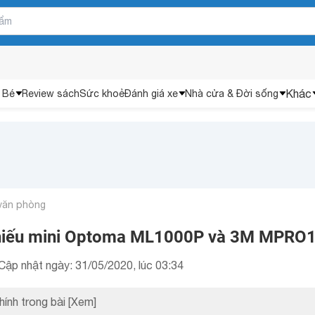
Khác
 Bé
Review sách
Sức khoẻ
Đánh giá xe
Nhà cửa & Đời sống
 văn phòng
hiếu mini Optoma ML1000P và 3M MPRO
Cập nhật ngày: 31/05/2020, lúc 03:34
hính trong bài
[Xem]