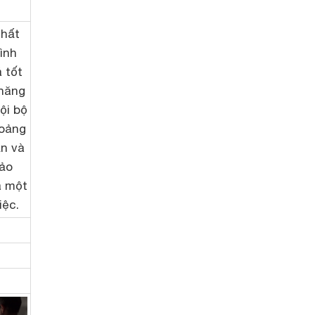
hất
ình
 tốt
 năng
ội bộ
hoảng
ần và
hảo
a một
iệc.