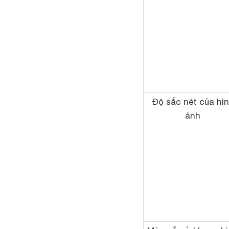
Độ sắc nét của hì
ảnh