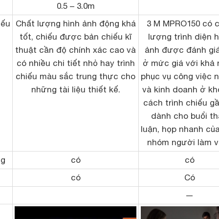
0.5 – 3.0m
iếu
Chất lượng hình ảnh động khá
3 M MPRO150 có c
tốt, chiếu được bản chiếu kĩ
lượng trình diện h
thuật cần độ chính xác cao và
ảnh được đánh giá
có nhiều chi tiết nhỏ hay trình
ở mức giá với khả
chiếu màu sắc trung thực cho
phục vụ công việc n
những tài liệu thiết kế.
và kinh doanh ở k
cách trình chiếu g
dành cho buổi t
luận, họp nhanh củ
nhóm người làm v
ng
có
có
có
Có
—