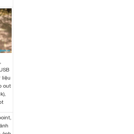
,
 USB
 liệu
o out
k),
ot
oint,
 ảnh
m ảnh