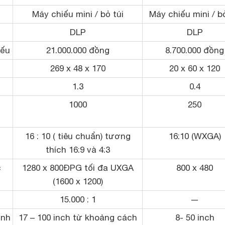
Máy chiếu mini / bỏ túi
Máy chiếu mini / bỏ
DLP
DLP
iếu
21.000.000 đồng
8.700.000 đồng
269 x 48 x 170
20 x 60 x 120
1.3
0.4
1000
250
16 : 10 ( tiêu chuẩn) tương
16:10 (WXGA)
thích 16:9 và 4:3
c
1280 x 800ĐPG tối đa UXGA
800 x 480
(1600 x 1200)
15.000 : 1
—
ình
17 – 100 inch từ khoảng cách
8- 50 inch