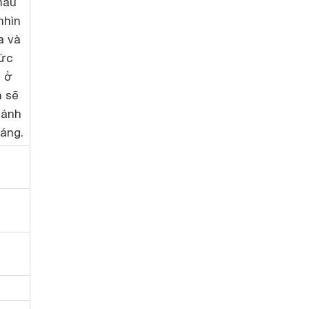
màu
nhìn
a và
ức
 ở
h sẽ
sánh
áng.