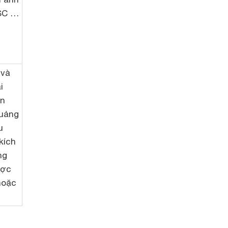
SC …
 và
i
ên
quảng
u
kích
ng
ược
hoặc