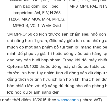
ảnh bao gồm: jpg, .jpeg,
MP3, MP4, PAL, NT
.bmpVideo: AVI, FLV, H.263,
H.264, MKV, MOV, MP4, MPEG,
MPEG-4, VC-1, WMV, Xvid
3M MPRO150 có kích thước sản phẩm siêu nhỏ gọn
chỉ nặng hơn 1 gram, điều này giúp ích cho những a
muốn có một sản phẩm bỏ túi tiện lợi mang theo b
mình để phục vụ giải trí hoặc công việc bán hàng, 
cáo hay các buổi họp nhóm. Trong khi đó, máy chiế
Optoma ML1000 thuộc dòng máy chiếu portable có 
thước lớn hơn tuy nhiên tính di động vẫn đủ đáp ứ
đồng thời với tính hữu ích lớn hơn khi thực hiện đ
bản chiếu lớn với độ sáng đủ dùng cho văn phòng 
lớp học dưới ánh sáng đèn.
ẻ nhất thời điểm 12/2015 theo
websosanh
( chưa VAT)