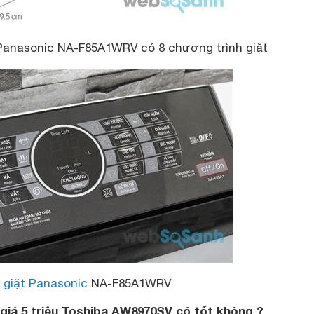
Panasonic NA-F85A1WRV có 8 chương trình giặt
 giặt Panasonic
NA-F85A1WRV
giá 5 triệu Toshiba AW8970SV có tốt không ?