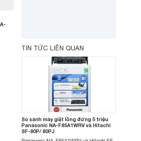
NA-
TIN TỨC LIÊN QUAN
So sánh máy giặt lồng đứng 5 triệu
Panasonic NA-F85A1WRV và Hitachi
SF-80P/ 80PJ
Panasonic NA-F85A1WRV và Hitachi SF-