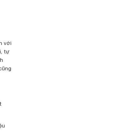
n với
, tự
nh
 cũng
t
ệu