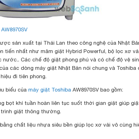
a
AW8970SV
ược sản xuất tại Thái Lan theo công nghệ của Nhật Bả
 tiến nhất như mâm giặt Hybrid Powerful, bộ lọc xơ vải
 nước.. Các chế độ giặt phong phú và có chế độ vệ si
m của các dòng máy giặt Nhật Bản nói chung và Toshiba
hiệu đi tiên phong.
êu biểu của
máy giặt Toshiba
AW8970SV bao gồm:
 bọt khí tuần hoàn liên tục suốt thời gian giặt giúp giặ
trình giặt thông thường.
 bằng chất liệu nhựa siêu bền giúp lọc xơ vải vô cùng hi