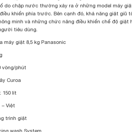
ố do chập nước thường xảy ra ở những model máy giặt
iều khiển phía trước. Bên cạnh đó, khả năng giặt giũ tố
thông minh và những chức năng điều khiển chế độ giặt
người tiêu dùng.
a máy giặt 8,5 kg Panasonic
g
0 vòng/phút
dây Curoa
150 lít
 – Việt
g trình giặt
cing wash System