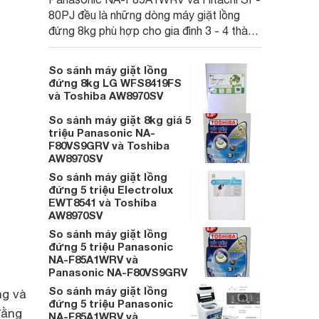
80PJ đều là những dòng máy giặt lồng
đứng 8kg phù hợp cho gia đình 3 - 4 thành
viên, mỗi sản phẩm có những đặc tính
riêng biệt cho bạn lựa chọn.
So sánh máy giặt lồng
đứng 8kg LG WFS8419FS
và Toshiba AW8970SV
So sánh máy giặt 8kg giá 5
triệu Panasonic NA-
F80VS9GRV và Toshiba
AW8970SV
So sánh máy giặt lồng
đứng 5 triệu Electrolux
EWT8541 và Toshiba
AW8970SV
So sánh máy giặt lồng
đứng 5 triệu Panasonic
NA-F85A1WRV và
Panasonic NA-F80VS9GRV
So sánh máy giặt lồng
ng và
đứng 5 triệu Panasonic
đằng
NA-F85A1WRV và