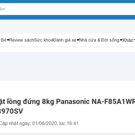
Khác
 Bé
Review sách
Sức khoẻ
Đánh giá xe
Nhà cửa & Đời sống
iặt lồng đứng 8kg Panasonic NA-F85A1W
8970SV
Cập nhật ngày: 01/06/2020, lúc 16:41