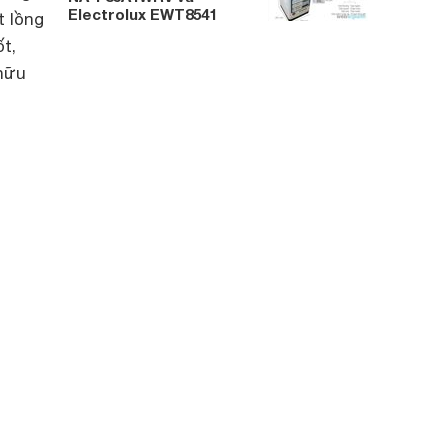
Electrolux EWT8541
 lồng
t,
 hữu