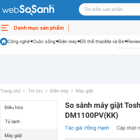
Danh mục sản phẩm
Công nghệ
Cuộc sống
Điện máy
Đồ thể thao
Mẹ và Bé
Revie
Trang chủ
Tin tức
Điện máy
Máy giặt
So sánh máy giặt To
Điều hòa
DM1100PV(KK)
Tủ lạnh
Tác giả: Hồng Hạnh
Cập nhật n
Máy giặt