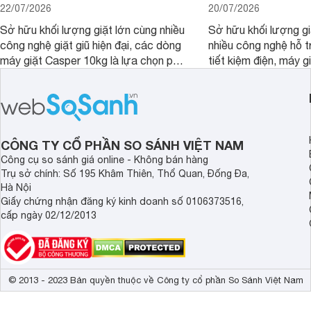
22/07/2026
20/07/2026
Sở hữu khối lượng giặt lớn cùng nhiều
Sở hữu khối lượng gi
công nghệ giặt giũ hiện đại, các dòng
nhiều công nghệ hỗ t
máy giặt Casper 10kg là lựa chọn phù
tiết kiệm điện, máy 
hợp cho những gia đình đông thành
M1000FV(MK) là lựa
viên.
nhắc cho các gia đình
bán hiện đã giảm đán
CÔNG TY CỔ PHẦN SO SÁNH VIỆT NAM
Công cụ so sánh giá online - Không bán hàng
Trụ sở chính: Số 195 Khâm Thiên, Thổ Quan, Đống Đa,
Hà Nội
Giấy chứng nhận đăng ký kinh doanh số 0106373516,
cấp ngày 02/12/2013
© 2013 - 2023 Bản quyền thuộc về Công ty cổ phần So Sánh Việt Nam