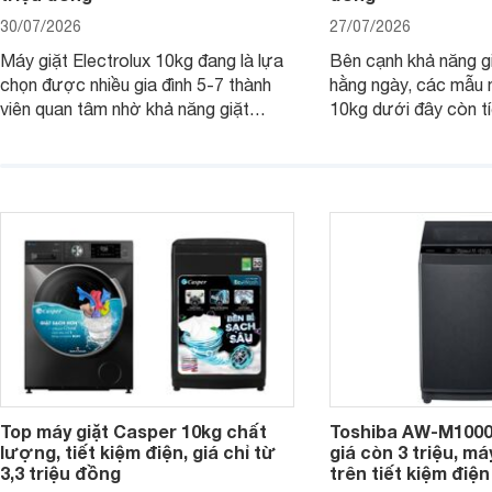
30/07/2026
27/07/2026
Máy giặt Electrolux 10kg đang là lựa
Bên cạnh khả năng g
chọn được nhiều gia đình 5-7 thành
hằng ngày, các mẫu 
viên quan tâm nhờ khả năng giặt
10kg dưới đây còn t
được lượng quần áo lớn, tích hợp
năng sấy khô tiện lợi,
nhiều công nghệ chăm sóc vải và
pháp hữu ích cho gia
mức giá ngày càng dễ tiếp cận. Dưới
ngày mưa kéo dài h
đây là 4 mẫu máy giặt Electrolux 10kg
đặc trưng tại nước t
nổi bật trong tầm giá 5–6 triệu đồng.
Top máy giặt Casper 10kg chất
Toshiba AW-M1000
lượng, tiết kiệm điện, giá chỉ từ
giá còn 3 triệu, má
3,3 triệu đồng
trên tiết kiệm điện