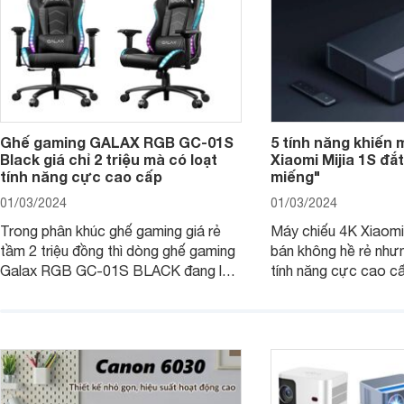
Ghế gaming GALAX RGB GC-01S
5 tính năng khiến 
Black giá chỉ 2 triệu mà có loạt
Xiaomi Mijia 1S đắ
tính năng cực cao cấp
miếng"
01/03/2024
01/03/2024
Trong phân khúc ghế gaming giá rẻ
Máy chiếu 4K Xiaomi 
tầm 2 triệu đồng thì dòng ghế gaming
bán không hề rẻ nhưng
Galax RGB GC-01S BLACK đang là
tính năng cực cao cấ
một trong những lựa chọn tốt hàng
các trải nghiệm sử dụ
đầu. Bài viết dưới đây sẽ giúp bạn
người dùng. Chi tiết 
hiểu hơn về dòng ghế này.
trong bài viết dưới đ