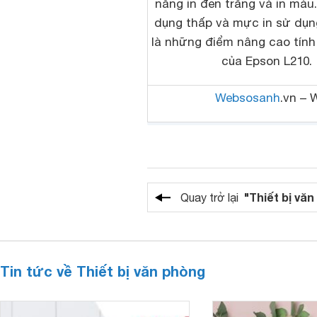
năng in đen trắng và in màu.
dụng thấp và mực in sử dụn
là những điểm nâng cao tính
của Epson L210.
Websosanh
.vn – 
"Thiết bị vă
Quay trở lại
Tin tức về Thiết bị văn phòng