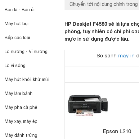
Chuyển tới nội dung chính trong 
Bàn là - Bàn ủi
HP Deskjet F4580 sẽ là lựa ch
Máy hút bụi
phòng, tuy nhiên có chi phí ca
Bếp các loại
mực in sử dụng được lâu.
Lò nướng - Vỉ nướng
So sánh
máy in
đ
Lò vi sóng
Máy hút khói, khử mùi
Máy làm bánh
Máy pha cà phê
Máy xay, máy ép
Epson L210
Máy đánh trứng