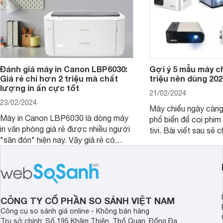
Đánh giá máy in Canon LBP6030:
Gợi ý 5 mẫu máy c
Giá rẻ chỉ hơn 2 triệu mà chất
triệu nên dùng 202
lượng in ấn cực tốt
21/02/2024
23/02/2024
Máy chiếu ngày càn
Máy in Canon LBP6030 là dòng máy
phổ biến để coi phim 
in văn phòng giá rẻ được nhiều người
tivi. Bài viết sau sẽ chia sẻ cho bạn 5
"săn đón" hiện nay. Vậy giá rẻ có
mẫu máy chiếu dưới 5
đồng nghĩa với chất lượng kém hay
rẻ nên dùng 2024.
không, bài viết đánh giá máy in Canon
LBP6030 dưới đây sẽ giúp bạn hiểu
hơn.
CÔNG TY CỔ PHẦN SO SÁNH VIỆT NAM
Công cụ so sánh giá online - Không bán hàng
Trụ sở chính: Số 195 Khâm Thiên, Thổ Quan, Đống Đa,