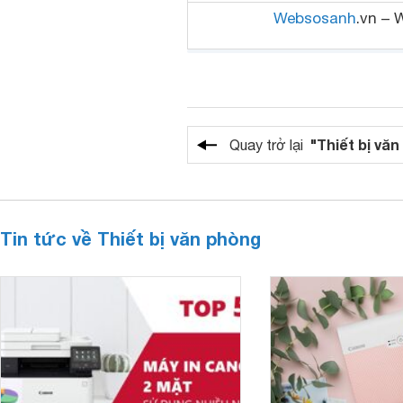
Websosanh
.vn – 
"Thiết bị vă
Quay trở lại
Tin tức về Thiết bị văn phòng