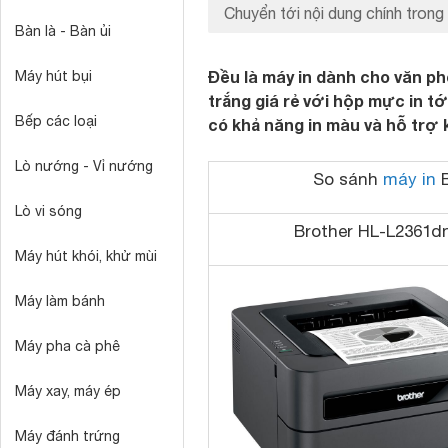
Chuyển tới nội dung chính trong 
Bàn là - Bàn ủi
Đều là máy in dành cho văn ph
Máy hút bụi
trắng giá rẻ với hộp mực in tớ
Bếp các loại
có khả năng in màu và hỗ trợ k
Lò nướng - Vỉ nướng
So sánh
máy in
B
Lò vi sóng
Brother HL-L2361d
Máy hút khói, khử mùi
Máy làm bánh
Máy pha cà phê
Máy xay, máy ép
Máy đánh trứng