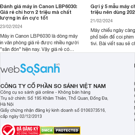
Đánh giá máy in Canon LBP6030:
Gợi ý 5 mẫu máy c
Giá rẻ chỉ hơn 2 triệu mà chất
triệu nên dùng 202
lượng in ấn cực tốt
21/02/2024
23/02/2024
Máy chiếu ngày càn
Máy in Canon LBP6030 là dòng máy
phổ biến để coi phim 
in văn phòng giá rẻ được nhiều người
tivi. Bài viết sau sẽ chia sẻ cho bạn 5
"săn đón" hiện nay. Vậy giá rẻ có
mẫu máy chiếu dưới 5
đồng nghĩa với chất lượng kém hay
rẻ nên dùng 2024.
không, bài viết đánh giá máy in Canon
LBP6030 dưới đây sẽ giúp bạn hiểu
hơn.
CÔNG TY CỔ PHẦN SO SÁNH VIỆT NAM
Công cụ so sánh giá online - Không bán hàng
Trụ sở chính: Số 195 Khâm Thiên, Thổ Quan, Đống Đa,
Hà Nội
Giấy chứng nhận đăng ký kinh doanh số 0106373516,
cấp ngày 02/12/2013