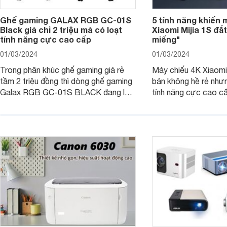
Ghế gaming GALAX RGB GC-01S
5 tính năng khiến 
Black giá chỉ 2 triệu mà có loạt
Xiaomi Mijia 1S đắ
tính năng cực cao cấp
miếng"
01/03/2024
01/03/2024
Trong phân khúc ghế gaming giá rẻ
Máy chiếu 4K Xiaomi 
tầm 2 triệu đồng thì dòng ghế gaming
bán không hề rẻ nhưng
Galax RGB GC-01S BLACK đang là
tính năng cực cao cấ
một trong những lựa chọn tốt hàng
các trải nghiệm sử dụ
đầu. Bài viết dưới đây sẽ giúp bạn
người dùng. Chi tiết 
hiểu hơn về dòng ghế này.
trong bài viết dưới đ