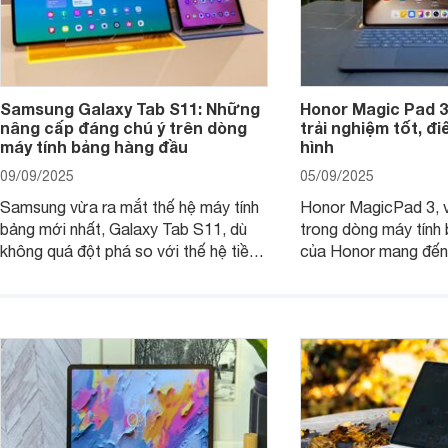
Samsung Galaxy Tab S11: Những
Honor Magic Pad 3
nâng cấp đáng chú ý trên dòng
trải nghiệm tốt, đ
máy tính bảng hàng đầu
hình
09/09/2025
05/09/2025
Samsung vừa ra mắt thế hệ máy tính
Honor MagicPad 3, v
bảng mới nhất, Galaxy Tab S11, dù
trong dòng máy tính
không quá đột phá so với thế hệ tiền
của Honor mang đến 
nhiệm nhưng những cải tiến tập trung
diện với màn hình lớn
vào hiệu năng xử lý, thiết kế, cùng
mẽ và thời lượng pin
nâng cấp phần mềm hứa hẹn mang
nhiên, màn hình LCD
đến trải nghiệm người dùng liền mạch
để lại một điểm trừ k
và mượt mà hơn.