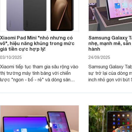
Xiaomi Pad Mini "nhỏ nhưng có
Samsung Galaxy T
võ", hiệu năng khủng trong mức
nhẹ, mạnh mẽ, sẵn
giá tiền cực hợp lý!
hành
03/10/2025
24/09/2025
Xiaomi tiếp tục tham gia sâu rộng vào
Samsung Galaxy Tab
thị trường máy tính bảng với chiến
sự trở lại của dòng 
lược "ngon - bổ - rẻ" và dòng sản
inch nhỏ gọn với bút 
phẩm Xiaomi Pad Mini mới trình làng
hàng loạt tính năng 
tháng 9/2025 là ví dụ điển hình. Không
mang đến trải nghiệm
chỉ có giá bán hợp lý, sản phẩm còn
cao. Nhưng liệu chiế
hội tụ những trang bị cao cấp hàng
thực sự đáng giá?
đầu, tối ưu trải nghiệm của người sử
dụng.