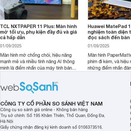
TCL NXTPAPER 11 Plus: Màn hình
Huawei MatePad 12
mờ tối ưu, phụ kiện đầy đủ và giá
nghiệm toàn diện 
cả hấp dẫn
đọc sách đến bàn 
01/09/2025
01/09/2025
Màn hình mờ chống chói, hiệu năng
Màn hình PaperMatte
mạnh mẽ và nhiều tính năng AI thông
phím đi kèm, và hiệu 
minh là điểm nhấn của máy tính bảng
những điểm nhấn đán
TCL NXTPAPER 11 Plus, một thiết bị
Huawei MatePad 12 
đáng chú ý trong phân khúc tầm
máy tính bảng hướng
trung.
đọc sách và làm việc 
CÔNG TY CỔ PHẦN SO SÁNH VIỆT NAM
Công cụ so sánh giá online - Không bán hàng
Trụ sở chính: Số 195 Khâm Thiên, Thổ Quan, Đống Đa,
Hà Nội
Giấy chứng nhận đăng ký kinh doanh số 0106373516,