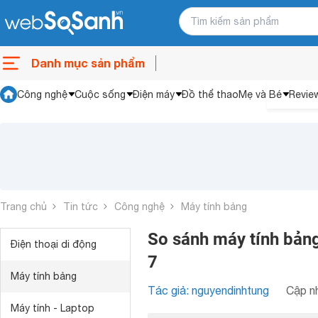
Danh mục sản phẩm
Công nghệ
Cuộc sống
Điện máy
Đồ thể thao
Mẹ và Bé
Revie
Trang chủ
Tin tức
Công nghệ
Máy tính bảng
So sánh máy tính bản
Điện thoại di động
7
Máy tính bảng
Tác giả: nguyendinhtung
Cập nh
Máy tính - Laptop