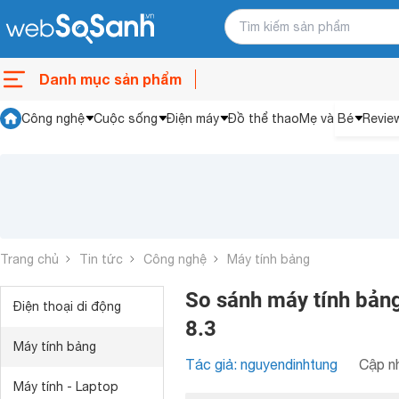
Danh mục sản phẩm
Công nghệ
Cuộc sống
Điện máy
Đồ thể thao
Mẹ và Bé
Revie
Trang chủ
Tin tức
Công nghệ
Máy tính bảng
So sánh máy tính bản
Điện thoại di động
8.3
Máy tính bảng
Tác giả: nguyendinhtung
Cập nh
Máy tính - Laptop