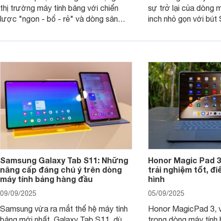
thị trường máy tính bảng với chiến
sự trở lại của dòng 
lược "ngon - bổ - rẻ" và dòng sản
inch nhỏ gọn với bút 
phẩm Xiaomi Pad Mini mới trình làng
hàng loạt tính năng 
tháng 9/2025 là ví dụ điển hình. Không
mang đến trải nghiệm
chỉ có giá bán hợp lý, sản phẩm còn
cao. Nhưng liệu chiế
hội tụ những trang bị cao cấp hàng
thực sự đáng giá?
đầu, tối ưu trải nghiệm của người sử
dụng.
Samsung Galaxy Tab S11: Những
Honor Magic Pad 3
nâng cấp đáng chú ý trên dòng
trải nghiệm tốt, đ
máy tính bảng hàng đầu
hình
09/09/2025
05/09/2025
Samsung vừa ra mắt thế hệ máy tính
Honor MagicPad 3, v
bảng mới nhất, Galaxy Tab S11, dù
trong dòng máy tính