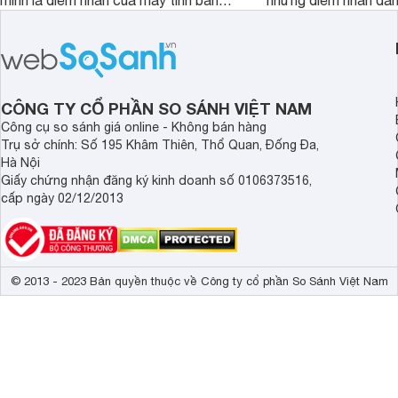
minh là điểm nhấn của máy tính bảng
những điểm nhấn đán
TCL NXTPAPER 11 Plus, một thiết bị
Huawei MatePad 12 
đáng chú ý trong phân khúc tầm
máy tính bảng hướng
trung.
đọc sách và làm việc 
CÔNG TY CỔ PHẦN SO SÁNH VIỆT NAM
Công cụ so sánh giá online - Không bán hàng
Trụ sở chính: Số 195 Khâm Thiên, Thổ Quan, Đống Đa,
Hà Nội
Giấy chứng nhận đăng ký kinh doanh số 0106373516,
cấp ngày 02/12/2013
© 2013 - 2023 Bản quyền thuộc về Công ty cổ phần So Sánh Việt Nam