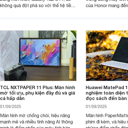
không quá đột phá so với thế hệ tiền
của Honor mang đến 
nhiệm nhưng những cải tiến tập trung
diện với màn hình lớn
vào hiệu năng xử lý, thiết kế, cùng
mẽ và thời lượng pin
nâng cấp phần mềm hứa hẹn mang
nhiên, màn hình LCD
đến trải nghiệm người dùng liền mạch
để lại một điểm trừ k
và mượt mà hơn.
TCL NXTPAPER 11 Plus: Màn hình
Huawei MatePad 12
mờ tối ưu, phụ kiện đầy đủ và giá
nghiệm toàn diện 
cả hấp dẫn
đọc sách đến bàn 
01/09/2025
01/09/2025
Màn hình mờ chống chói, hiệu năng
Màn hình PaperMatte
mạnh mẽ và nhiều tính năng AI thông
phím đi kèm, và hiệu 