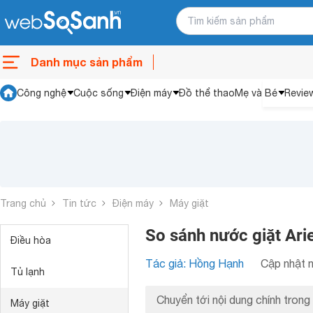
Danh mục sản phẩm
Công nghệ
Cuộc sống
Điện máy
Đồ thể thao
Mẹ và Bé
Revie
Trang chủ
Tin tức
Điện máy
Máy giặt
So sánh nước giặt Ari
Điều hòa
Tác giả: Hồng Hạnh
Cập nhật n
Tủ lạnh
Chuyển tới nội dung chính trong 
Máy giặt