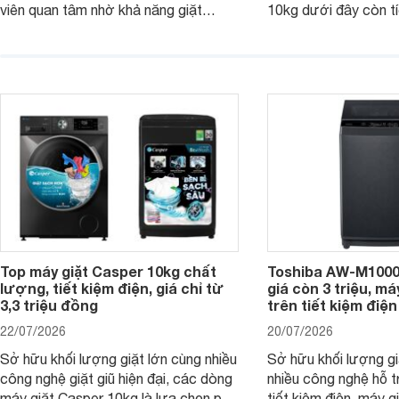
viên quan tâm nhờ khả năng giặt
10kg dưới đây còn t
được lượng quần áo lớn, tích hợp
năng sấy khô tiện lợi,
nhiều công nghệ chăm sóc vải và
pháp hữu ích cho gia
mức giá ngày càng dễ tiếp cận. Dưới
ngày mưa kéo dài h
đây là 4 mẫu máy giặt Electrolux 10kg
đặc trưng tại nước t
nổi bật trong tầm giá 5–6 triệu đồng.
Top máy giặt Casper 10kg chất
Toshiba AW-M1000
lượng, tiết kiệm điện, giá chỉ từ
giá còn 3 triệu, má
3,3 triệu đồng
trên tiết kiệm điện
22/07/2026
20/07/2026
Sở hữu khối lượng giặt lớn cùng nhiều
Sở hữu khối lượng gi
công nghệ giặt giũ hiện đại, các dòng
nhiều công nghệ hỗ t
máy giặt Casper 10kg là lựa chọn phù
tiết kiệm điện, máy 