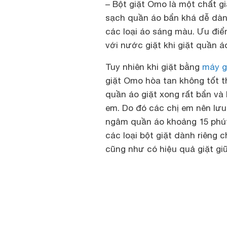
– Bột giặt Omo là một chất gi
sạch quần áo bẩn khá dễ dàn
các loại áo sáng màu. Ưu đi
với nước giặt khi giặt quần 
Tuy nhiên khi giặt bằng
máy g
giặt Omo hòa tan không tốt t
quần áo giặt xong rất bẩn và 
em. Do đó các chị em nên lưu
ngâm quần áo khoảng 15 phút
các loại bột giặt dành riêng
cũng như có hiệu quả giặt giũ