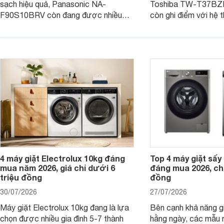
sạch hiệu quả, Panasonic NA-
Toshiba TW-T37B
F90S10BRV còn đang được nhiều
còn ghi điểm với hệ 
đại lý bán với mức giá hấp dẫn, trở
giặt hiện đại, mang 
thành lựa chọn phù hợp cho các gia
sạch hiệu quả, giảm 
đình Việt đang tìm kiếm một mẫu máy
vệ quần áo tốt hơn s
giặt cửa trên 9kg.
giặt.
4 máy giặt Electrolux 10kg đáng
Top 4 máy giặt sấy 
mua năm 2026, giá chỉ dưới 6
đáng mua 2026, chỉ
triệu đồng
đồng
30/07/2026
27/07/2026
Máy giặt Electrolux 10kg đang là lựa
Bên cạnh khả năng g
chọn được nhiều gia đình 5-7 thành
hằng ngày, các mẫu 