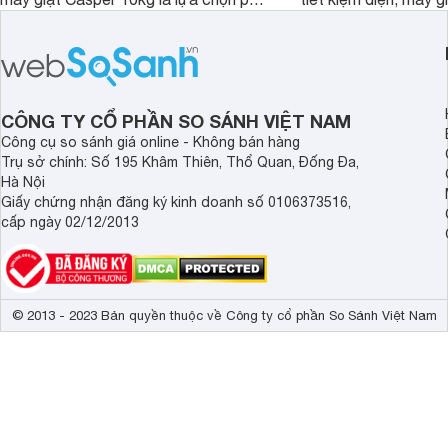
hợp cho những gia đình đông thành
M1000FV(MK) là lựa
viên.
nhắc cho các gia đình
bán hiện đã giảm đán
CÔNG TY CỔ PHẦN SO SÁNH VIỆT NAM
Công cụ so sánh giá online - Không bán hàng
Trụ sở chính: Số 195 Khâm Thiên, Thổ Quan, Đống Đa,
Hà Nội
Giấy chứng nhận đăng ký kinh doanh số 0106373516,
cấp ngày 02/12/2013
© 2013 - 2023 Bản quyền thuộc về Công ty cổ phần So Sánh Việt Nam