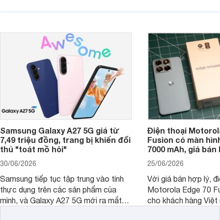
với các nhu cầu sử dụng phổ biến, từ
Motorola Signature
giải trí, chụp ảnh đến làm việc hằng
khúc cao cấp. Hiện 
ngày.
được nhiều đại lý á
trình giảm giá hấp d
thêm một lựa chọn c
người dùng Việt.
Samsung Galaxy A27 5G giá từ
Điện thoại Motorol
7,49 triệu đồng, trang bị khiến đối
Fusion có màn hình
thủ "toát mồ hôi"
7000 mAh, giá bán 
30/06/2026
25/06/2026
Samsung tiếp tục tập trung vào tính
Với giá bán hợp lý, đ
thực dụng trên các sản phẩm của
Motorola Edge 70 Fu
mình, và Galaxy A27 5G mới ra mắt
cho khách hàng Việt
thể hiện rõ định hướng này khi mang
smartphone chất lượ