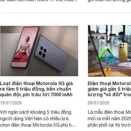
máy đang nhận được sự quan tâm
cửa hàng phân phối c
của nhiều khách hàng.
nhiên, mức độ giảm 
máy có sự khác biệt 
Loạt điện thoại Motorola 5G giá
Điện thoại Motoro
rẻ tầm 5 triệu đồng, bền chuẩn
giảm giá gần 5 tri
quân đội, pin trâu tới 7000 mAh
lượng "vô đối" tr
16/07/2026
08/07/2026
Với ngân sách khoảng 5 triệu đồng,
Là mẫu điện thoại Mo
người dùng Việt hiện có nhiều lựa
mới ra mắt năm 202
chọn điện thoại Motorola 5G phù hợp
phân phối tại thị trư