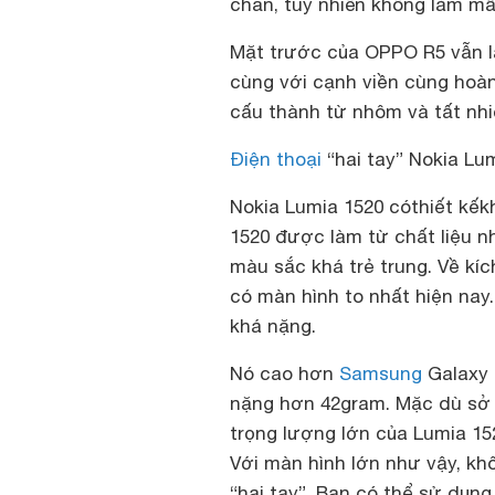
chắn, tuy nhiên không làm m
Mặt trước của OPPO R5 vẫn là
cùng với cạnh viền cùng hoàn
cấu thành từ nhôm và tất nhi
Điện thoại
“hai tay” Nokia Lu
Nokia Lumia 1520 cóthiết kếk
1520 được làm từ chất liệu 
màu sắc khá trẻ trung. Về kí
có màn hình to nhất hiện nay
khá nặng.
Nó cao hơn
Samsung
Galaxy 
nặng hơn 42gram. Mặc dù sở
trọng lượng lớn của Lumia 1
Với màn hình lớn như vậy, khô
“hai tay”. Bạn có thể sử dụng