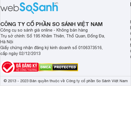
tới cho người dùng một thiết bị chất
trang bị hiện đại hàn
lượng với nhiều trang bị ấn tượng và
khúc.
độ bền bỉ cho nhu cầu sử dụng lâu
dài.
CÔNG TY CỔ PHẦN SO SÁNH VIỆT NAM
Công cụ so sánh giá online - Không bán hàng
Trụ sở chính: Số 195 Khâm Thiên, Thổ Quan, Đống Đa,
Hà Nội
Giấy chứng nhận đăng ký kinh doanh số 0106373516,
cấp ngày 02/12/2013
© 2013 - 2023 Bản quyền thuộc về Công ty cổ phần So Sánh Việt Nam