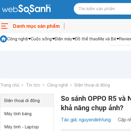
Danh mục sản phẩm
Công nghệ
Cuộc sống
Điện máy
Đồ thể thao
Mẹ và Bé
Revie
Trang chủ
Tin tức
Công nghệ
Điện thoại di động
So sánh OPPO R5 và N
Điện thoại di động
khả năng chụp ảnh?
Máy tính bảng
Tác giả: nguyendinhtung
Cập nh
Máy tính - Laptop