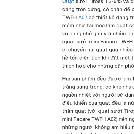
Quạt
sưởi Tiross TS-945 và q
dạng tròn đứng, có chân đế c
TWFH
A02
có thiết kế dạng t
mỏm như tai mèo làm quạt có v
vô cùng nhỏ gọn với chiều ca
(quạt sưởi mini Facare TWFH A
di chuyển hai quạt qua nhiều 
hề tốn diện tích khi đặt một t
thích hợp cho những căn phòn
Hai sản phẩm đều được làm t
trắng sang trọng, có khe nhự
nguồn nhiệt với người sử dụ
điều khiển của quạt đều là 
thân quạt (với quạt sưởi Tiro
mini Facare TWFH A02) nên ng
những người không am hiểu 