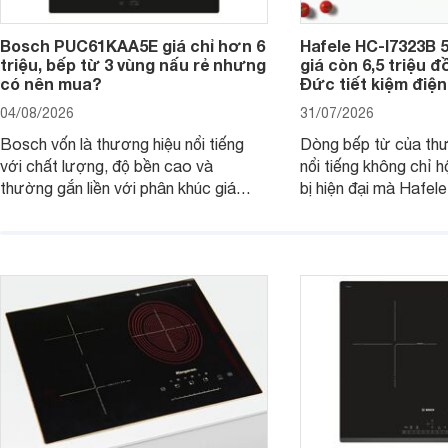
Bosch PUC61KAA5E giá chỉ hơn 6
Hafele HC-I7323B 5
triệu, bếp từ 3 vùng nấu rẻ nhưng
giá còn 6,5 triệu 
có nên mua?
Đức tiết kiệm điện
04/08/2026
31/07/2026
Bosch vốn là thương hiệu nổi tiếng
Dòng bếp từ của th
với chất lượng, độ bền cao và
nổi tiếng không chỉ hộ
thường gắn liền với phân khúc giá
bị hiện đại mà Hafe
cao. Tuy nhiên, trên thị trường hiện
536.61.886 còn đan
nay, mẫu bếp từ Bosch 3 vùng nấu
hàng, siêu thị điện m
PUC61KAA5E lại đang được nhiều
đưa tới lựa chọn ch
đơn vị phân phối với mức giá khá dễ
gia đình.
tiếp cận, thu hút sự quan tâm của
nhiều người tiêu dùng.