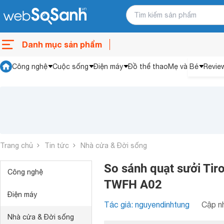
Danh mục sản phẩm
Công nghệ
Cuộc sống
Điện máy
Đồ thể thao
Mẹ và Bé
Revie
Trang chủ
Tin tức
Nhà cửa & Đời sống
So sánh quạt sưởi Tir
Công nghệ
TWFH A02
Điện máy
Tác giả: nguyendinhtung
Cập nh
Nhà cửa & Đời sống