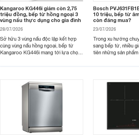
Kangaroo KG446i giảm còn 2,75
Bosch PVJ631FB1E
triệu đồng, bếp từ hồng ngoại 3
10 triệu, bếp từ â
vùng nấu thực dụng cho gia đình
còn đáng mua?
28/07/2026
23/07/2026
Sở hữu 3 vùng nấu độc lập kết hợp
Trong xu hướng chuy
cùng vùng nấu hồng ngoại, bếp từ
sang bếp từ, nhiều gi
Kangaroo KG446i mang tới lựa chọn
tiên những sản phẩm 
đáng cân nhắc cho nhu cầu nấu
nướng cao, độ bền t
nướng tại gia đình. Hiện sản phẩm
thương hiệu uy tín. 
cũng đang được giảm giá khá sâu tại
PVJ631FB1E là một 
nhiều cửa hàng, đại lý.
mẫu bếp đáp ứng tốt 