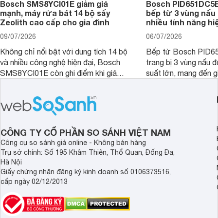
Bosch SMS8YCI01E giảm giá
Bosch PID651DC5E 
mạnh, máy rửa bát 14 bộ sấy
bếp từ 3 vùng nấu 
Zeolith cao cấp cho gia đình
nhiều tính năng hi
09/07/2026
06/07/2026
Không chỉ nổi bật với dung tích 14 bộ
Bếp từ Bosch PID
và nhiều công nghệ hiện đại, Bosch
trang bị 3 vùng nấu 
SMS8YCI01E còn ghi điểm khi giá
suất lớn, mang đến g
bán thực tế đã giảm đáng kể so với
nướng linh hoạt và h
thời điểm mới mở bán, mang lại tỷ lệ
gia đình.
giá trị/chi phí hấp dẫn hơn cho người
dùng đang tìm kiếm một mẫu máy rửa
bát cao cấp.
CÔNG TY CỔ PHẦN SO SÁNH VIỆT NAM
Công cụ so sánh giá online - Không bán hàng
Trụ sở chính: Số 195 Khâm Thiên, Thổ Quan, Đống Đa,
Hà Nội
Giấy chứng nhận đăng ký kinh doanh số 0106373516,
cấp ngày 02/12/2013