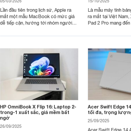
05/03/2026
15/10/2025
Lần đầu tiên trong lịch sử, Apple ra
Là mẫu máy tính bản
mắt một mẫu MacBook có mức giá
ra mắt tại Việt Nam,
dễ tiếp cận, hướng tới nhóm người
Pad 2 Pro mang đến 
dùng học sinh, sinh viên nhưng vẫn
lượng với mức giá ph
được trang bị nhiều tính năng đáng
đông người dùng.
chú ý. MacBook Neo vì thế đang thu
hút sự quan tâm lớn từ thị trường.
HP OmniBook X Flip 16: Laptop 2-
Acer Swift Edge 1
trong-1 xuất sắc, giá mềm bất
tối đa, trọng lượn
ngờ
25/09/2025
26/09/2025
Acer Swift Edge 14 A