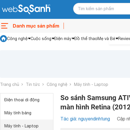
Danh mục sản phẩm
Công nghệ
Cuộc sống
Điện máy
Đồ thể thao
Mẹ và Bé
Revie
Trang chủ
Tin tức
Công nghệ
Máy tính - Laptop
So sánh Samsung ATI
Điện thoại di động
màn hình Retina (2012
Máy tính bảng
Tác giả: nguyendinhtung
Cập nh
Máy tính - Laptop