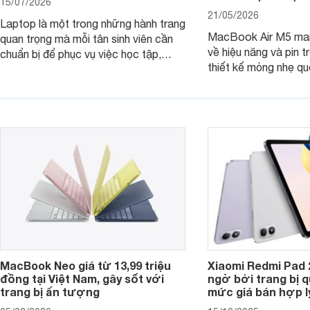
15/07/2026
21/05/2026
Laptop là một trong những hành trang
MacBook Air M5 man
quan trọng mà mỗi tân sinh viên cần
về hiệu năng và pin t
chuẩn bị để phục vụ việc học tập,
thiết kế mỏng nhẹ qu
nghiên cứu và cả nhu cầu làm thêm.
tiếp tục là lựa chọn 
Nếu ưu tiên một thiết bị gọn nhẹ, hiệu
việc và học tập hàng
năng ổn định, bền bỉ cùng mức giá dễ
tiếp cận, dưới đây là những mẫu
MacBook đáng cân nhắc dành cho
tân sinh viên.
MacBook Neo giá từ 13,99 triệu
Xiaomi Redmi Pad 
đồng tại Việt Nam, gây sốt với
ngờ bởi trang bị 
trang bị ấn tượng
mức giá bán hợp l