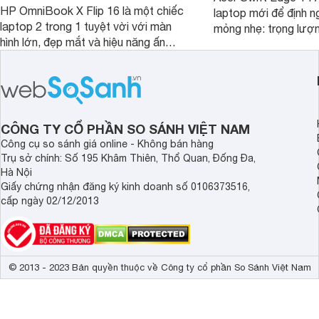
HP OmniBook X Flip 16 là một chiếc
laptop mới để định ng
laptop 2 trong 1 tuyệt vời với màn
mỏng nhẹ: trọng lượ
hình lớn, đẹp mắt và hiệu năng ấn
nhưng có màn hình O
tượng, nhưng điểm đặc biệt nhất là
cao tuyệt đẹp cùng h
mức giá vô cùng hấp dẫn, biến nó trở
năng AI hàng đầu, đ
thành một lựa chọn “đáng đồng tiền
của một thiết bị doa
bát gạo” trên thị trường.
CÔNG TY CỔ PHẦN SO SÁNH VIỆT NAM
Công cụ so sánh giá online - Không bán hàng
Trụ sở chính: Số 195 Khâm Thiên, Thổ Quan, Đống Đa,
Hà Nội
Giấy chứng nhận đăng ký kinh doanh số 0106373516,
cấp ngày 02/12/2013
© 2013 - 2023 Bản quyền thuộc về Công ty cổ phần So Sánh Việt Nam