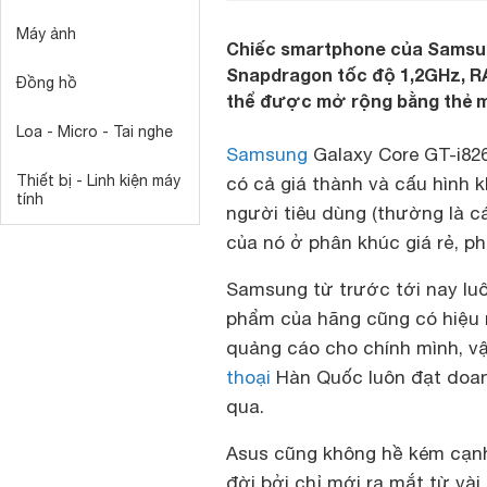
Máy ảnh
Chiếc smartphone của Samsun
Snapdragon tốc độ 1,2GHz, R
Đồng hồ
thể được mở rộng bằng thẻ m
Loa - Micro - Tai nghe
Samsung
Galaxy Core GT-i826
Thiết bị - Linh kiện máy
có cả giá thành và cấu hình
tính
người tiêu dùng (thường là c
của nó ở phân khúc giá rẻ, p
Samsung từ trước tới nay lu
phẩm của hãng cũng có hiệu n
quảng cáo cho chính mình, vậ
thoại
Hàn Quốc luôn đạt doa
qua.
Asus cũng không hề kém cạnh 
đời bởi chỉ mới ra mắt từ và