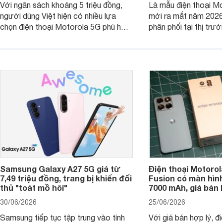
Với ngân sách khoảng 5 triệu đồng,
Là mẫu điện thoại Mo
người dùng Việt hiện có nhiều lựa
mới ra mắt năm 202
chọn điện thoại Motorola 5G phù hợp
phân phối tại thị trư
với các nhu cầu sử dụng phổ biến, từ
Motorola Signature
giải trí, chụp ảnh đến làm việc hằng
khúc cao cấp. Hiện 
ngày.
được nhiều đại lý á
trình giảm giá hấp d
thêm một lựa chọn c
người dùng Việt.
Samsung Galaxy A27 5G giá từ
Điện thoại Motorol
7,49 triệu đồng, trang bị khiến đối
Fusion có màn hình
thủ "toát mồ hôi"
7000 mAh, giá bán 
30/06/2026
25/06/2026
Samsung tiếp tục tập trung vào tính
Với giá bán hợp lý, đ