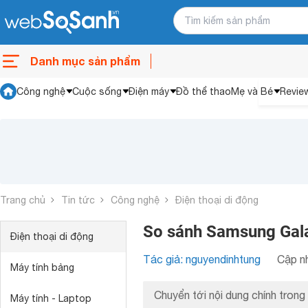
Danh mục sản phẩm
Công nghệ
Cuộc sống
Điện máy
Đồ thể thao
Mẹ và Bé
Revie
Trang chủ
Tin tức
Công nghệ
Điện thoại di động
So sánh Samsung Gala
Điện thoại di động
Tác giả: nguyendinhtung
Cập nh
Máy tính bảng
Chuyển tới nội dung chính trong 
Máy tính - Laptop