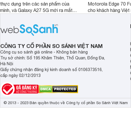
thực dụng trên các sản phẩm của
Motorola Edge 70 Fu
mình, và Galaxy A27 5G mới ra mắt
cho khách hàng Việt
thể hiện rõ định hướng này khi mang
smartphone chất lượ
tới cho người dùng một thiết bị chất
trang bị hiện đại hàn
lượng với nhiều trang bị ấn tượng và
khúc.
độ bền bỉ cho nhu cầu sử dụng lâu
dài.
CÔNG TY CỔ PHẦN SO SÁNH VIỆT NAM
Công cụ so sánh giá online - Không bán hàng
Trụ sở chính: Số 195 Khâm Thiên, Thổ Quan, Đống Đa,
Hà Nội
Giấy chứng nhận đăng ký kinh doanh số 0106373516,
cấp ngày 02/12/2013
© 2013 - 2023 Bản quyền thuộc về Công ty cổ phần So Sánh Việt Nam