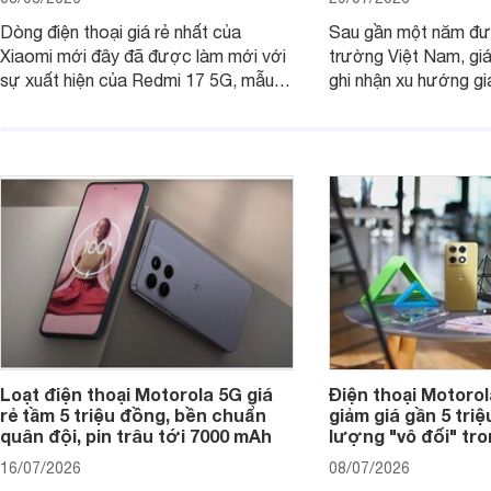
Dòng điện thoại giá rẻ nhất của
Sau gần một năm đượ
Xiaomi mới đây đã được làm mới với
trường Việt Nam, gi
sự xuất hiện của Redmi 17 5G, mẫu
ghi nhận xu hướng gi
máy đang nhận được sự quan tâm
cửa hàng phân phối c
của nhiều khách hàng.
nhiên, mức độ giảm 
máy có sự khác biệt 
Loạt điện thoại Motorola 5G giá
Điện thoại Motoro
rẻ tầm 5 triệu đồng, bền chuẩn
giảm giá gần 5 tri
quân đội, pin trâu tới 7000 mAh
lượng "vô đối" tr
16/07/2026
08/07/2026