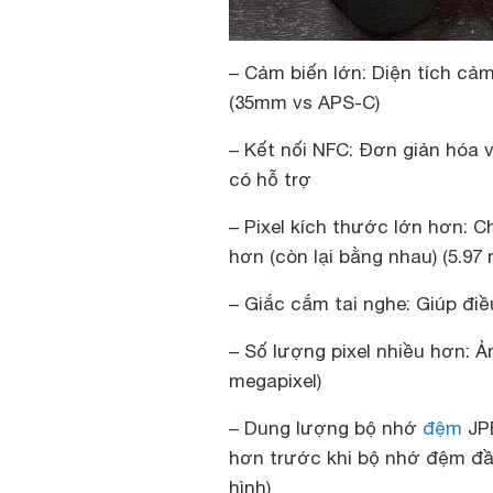
– Cảm biến lớn: Diện tích cả
(35mm vs APS-C)
– Kết nối NFC: Đơn giản hóa 
có hỗ trợ
– Pixel kích thước lớn hơn: C
hơn (còn lại bằng nhau) (5.97 
– Giắc cắm tai nghe: Giúp đi
– Số lượng pixel nhiều hơn: Ả
megapixel)
– Dung lượng bộ nhớ
đệm
JPE
hơn trước khi bộ nhớ đệm đầy
hình)