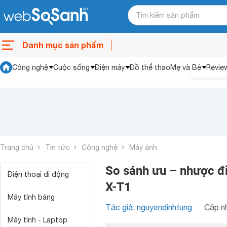
Danh mục sản phẩm
Công nghệ
Cuộc sống
Điện máy
Đồ thể thao
Mẹ và Bé
Revie
Trang chủ
Tin tức
Công nghệ
Máy ảnh
So sánh ưu – nhược đi
Điện thoại di động
X-T1
Máy tính bảng
Tác giả: nguyendinhtung
Cập nh
Máy tính - Laptop