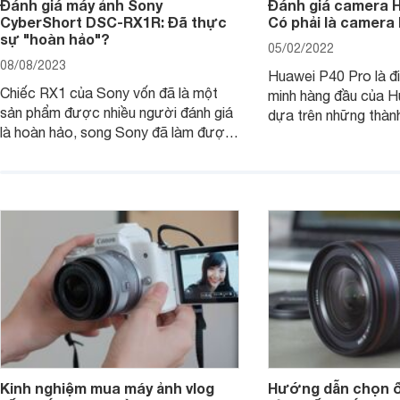
Đánh giá máy ảnh Sony
Đánh giá camera H
CyberShort DSC-RX1R: Đã thực
Có phải là camera
sự "hoàn hảo"?
05/02/2022
08/08/2023
Huawei P40 Pro là đi
Chiếc RX1 của Sony vốn đã là một
minh hàng đầu của H
sản phẩm được nhiều người đánh giá
dựa trên những thàn
là hoàn hảo, song Sony đã làm được
hệ P20 Pro và P30 P
điều không thể: gia tăng sức mạnh
P40 Pro được nhắm m
cho RX1, loại bỏ màng lọc LPF (bộ
đến các nhiếp ảnh g
lọc thông thấp) và cải tiến tính năng
xem chiếc camera c
xử lý ảnh JPEG.
Pro đem đến những g
Kinh nghiệm mua máy ảnh vlog
Hướng dẫn chọn ố