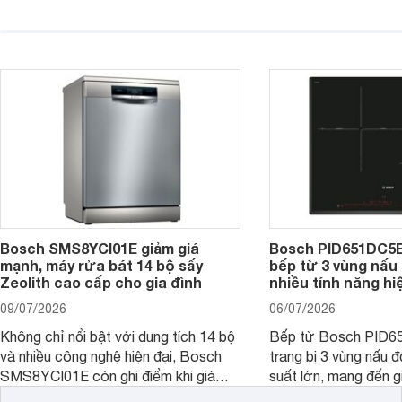
đáng cân nhắc cho nhu cầu nấu
nướng cao, độ bền t
nướng tại gia đình. Hiện sản phẩm
thương hiệu uy tín. 
cũng đang được giảm giá khá sâu tại
PVJ631FB1E là một 
nhiều cửa hàng, đại lý.
mẫu bếp đáp ứng tốt 
Bosch SMS8YCI01E giảm giá
Bosch PID651DC5E 
mạnh, máy rửa bát 14 bộ sấy
bếp từ 3 vùng nấu 
Zeolith cao cấp cho gia đình
nhiều tính năng hi
09/07/2026
06/07/2026
Không chỉ nổi bật với dung tích 14 bộ
Bếp từ Bosch PID
và nhiều công nghệ hiện đại, Bosch
trang bị 3 vùng nấu 
SMS8YCI01E còn ghi điểm khi giá
suất lớn, mang đến g
bán thực tế đã giảm đáng kể so với
nướng linh hoạt và h