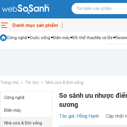
Danh mục sản phẩm
Công nghệ
Cuộc sống
Điện máy
Đồ thể thao
Mẹ và Bé
Revie
Trang chủ
Tin tức
Nhà cửa & Đời sống
So sánh ưu nhược điểm
Công nghệ
sương
Điện máy
Tác giả: Hồng Hạnh
Cập nhật n
Nhà cửa & Đời sống