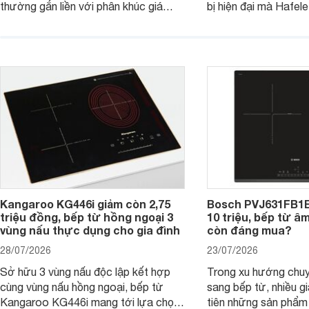
thường gắn liền với phân khúc giá
bị hiện đại mà Hafe
cao. Tuy nhiên, trên thị trường hiện
536.61.886 còn đan
nay, mẫu bếp từ Bosch 3 vùng nấu
hàng, siêu thị điện m
PUC61KAA5E lại đang được nhiều
đưa tới lựa chọn ch
đơn vị phân phối với mức giá khá dễ
gia đình.
tiếp cận, thu hút sự quan tâm của
nhiều người tiêu dùng.
Kangaroo KG446i giảm còn 2,75
Bosch PVJ631FB1E
triệu đồng, bếp từ hồng ngoại 3
10 triệu, bếp từ â
vùng nấu thực dụng cho gia đình
còn đáng mua?
28/07/2026
23/07/2026
Sở hữu 3 vùng nấu độc lập kết hợp
Trong xu hướng chuy
cùng vùng nấu hồng ngoại, bếp từ
sang bếp từ, nhiều gi
Kangaroo KG446i mang tới lựa chọn
tiên những sản phẩm 