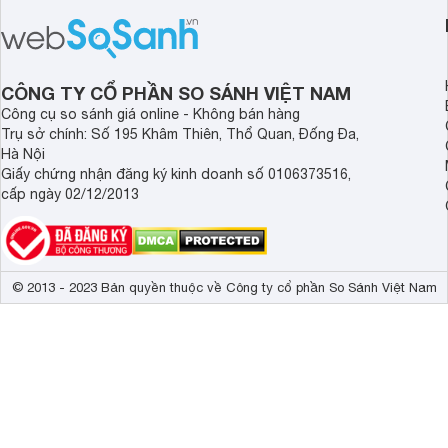
thời điểm mới mở bán, mang lại tỷ lệ
gia đình.
giá trị/chi phí hấp dẫn hơn cho người
dùng đang tìm kiếm một mẫu máy rửa
bát cao cấp.
CÔNG TY CỔ PHẦN SO SÁNH VIỆT NAM
Công cụ so sánh giá online - Không bán hàng
Trụ sở chính: Số 195 Khâm Thiên, Thổ Quan, Đống Đa,
Hà Nội
Giấy chứng nhận đăng ký kinh doanh số 0106373516,
cấp ngày 02/12/2013
© 2013 - 2023 Bản quyền thuộc về Công ty cổ phần So Sánh Việt Nam