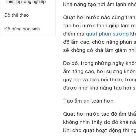
Thiết bị nông nghiệp
Khả năng tạo hơi ẩm lạnh nh
Đồ thể thao
Quạt hơi nước nào cũng trang
tạo hơi nước lạnh giúp làm má
Đồ dùng học sinh
điểm mà
quạt phun sương
kh
độ ẩm cao, chức năng phun 
sẽ không có khả làm giảm nhi
Do đó, trong những ngày khôn
ẩm tăng cao, hơi sương khôn
gây hại và bức bối thêm, tro
được nhờ khả năng tạo hơi s
Tạo ẩm an toàn hơn
Quạt hơi nước tạo độ ẩm th
không nhìn thấy do đó khả nă
Khi cho quạt hoạt động thì ng