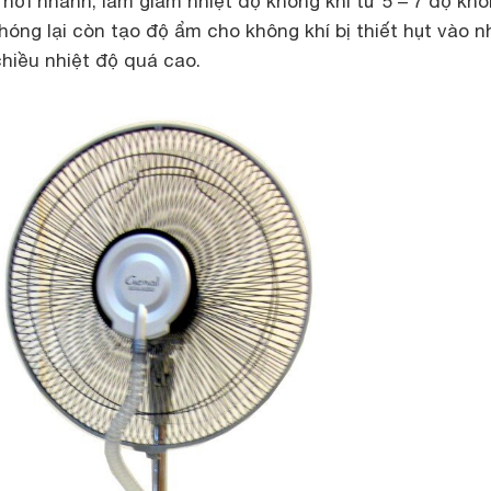
hơi nhanh, làm giảm nhiệt độ không khí từ 5 – 7 độ kh
óng lại còn tạo độ ẩm cho không khí bị thiết hụt vào 
hiều nhiệt độ quá cao.