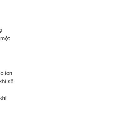
g
 một
o ion
khí sẽ
khí