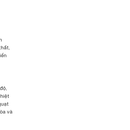
m
thất,
iến
độ,
hiệt
quạt
hòa và