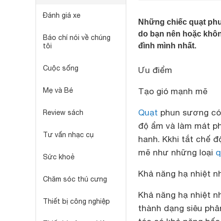
Đánh giá xe
Những chiếc quạt phu
do bạn nên hoặc khôn
Báo chí nói về chúng
đình mình nhất.
tôi
Cuộc sống
Ưu điểm
Mẹ và Bé
Tạo gió mạnh mẽ
Quạt
phun sương có 
Review sách
độ ẩm và làm mát phò
Tư vấn nhạc cụ
hanh. Kkhi tắt chế 
mẽ như những loại
q
Sức khoẻ
Khả năng hạ nhiệt 
Chăm sóc thú cưng
Khả năng hạ nhiệt n
Thiết bị công nghiệp
thành dạng siêu phâ