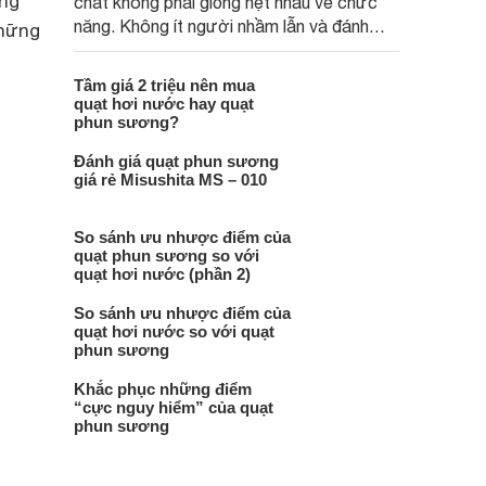
ông
chất không phải giống hệt nhau về chức
năng. Không ít người nhầm lẫn và đánh
những
đồng hai loại này là một. Bài viết sau đây
sẽ giúp người dùng hiểu hơn về lợi ích
Tầm giá 2 triệu nên mua
cũng như ưu nhược điểm của hai loại quạt
quạt hơi nước hay quạt
này.
phun sương?
Đánh giá quạt phun sương
giá rẻ Misushita MS – 010
So sánh ưu nhược điểm của
quạt phun sương so với
quạt hơi nước (phần 2)
So sánh ưu nhược điểm của
quạt hơi nước so với quạt
phun sương
Khắc phục những điểm
“cực nguy hiểm” của quạt
phun sương