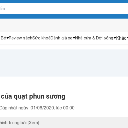
Khác
 Bé
Review sách
Sức khoẻ
Đánh giá xe
Nhà cửa & Đời sống
 của quạt phun sương
Cập nhật ngày: 01/06/2020, lúc 00:00
hính trong bài
[Xem]