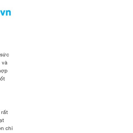
 sức
 và
hợp
tốt
 rất
ạt
n chỉ