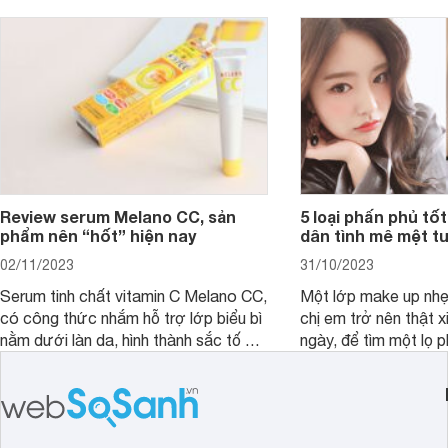
gội, xả, trang bị cả 
mà vẫn chưa cải thiệ
Review serum Melano CC, sản
5 loại phấn phủ tốt
phẩm nên “hốt” hiện nay
dân tình mê mệt tu
02/11/2023
31/10/2023
Serum tinh chất vitamin C Melano CC,
Một lớp make up nhẹ
có công thức nhắm hỗ trợ lớp biểu bì
chị em trở nên thật 
nằm dưới làn da, hình thành sắc tố da,
ngày, để tìm một lọ p
loại bỏ đồi mồi và các nếp nhăn sâu.
rẻ phù hợp để sử dụ
ngày dài cần đọc nga
đây.