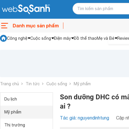
Danh mục sản phẩm
Công nghệ
Cuộc sống
Điện máy
Đồ thể thao
Mẹ và Bé
Revie
Trang chủ
Tin tức
Cuộc sống
Mỹ phẩm
Son dưỡng DHC có mấ
Du lịch
ai ?
Mỹ phẩm
Tác giả: nguyendinhtung
Cập nh
Thị trường