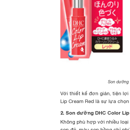
Son dưỡng 
Với thiết kế đơn giản, tiện l
Lip Cream Red là sự lựa chọn
2. Son dưỡng DHC Color Li
Không phù hợp với nhiều loạ
son đỏ, màu son hồng chỉ phù 