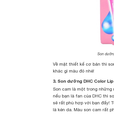
Son dưỡng
Về mặt thiết kế cơ bản thì s
khác gì màu đỏ nhé!
3. Son dưỡng DHC Color Li
Son cam là một trong những
nếu bạn là fan của DHC thì 
sẽ rất phù hợp với bạn đấy!
là kén da. Màu son cam rất ph