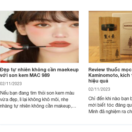
Đẹp tự nhiên không cần maekeup
Review thuốc mọc
với son kem MAC 989
Kaminomoto, kích 
hiệu quả
02/11/2023
02/11/2023
Nếu bạn đang tìm thỏi son kem màu
Chỉ đến khi nào bạn b
vừa đẹp, lì lại không khô môi, nhẹ
mới biết tóc đáng qu
nhàng tự nhiên không cần makeup,
Mình đã nghiệm ra ch
son kem MAC 989 chính là lựa chọn
đây tóc chẳng khác n
phù hợp.
cả. Tóc thưa mà còn 
nấc. Mặc dù đã đổi rấ