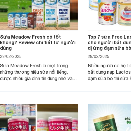
Sữa Meadow Fresh có tốt
Top 7 sữa Free Lac
không? Review chi tiết từ người
cho người bất dun
dùng
dị ứng đạm sữa b
28/02/2025
28/02/2025
Sữa Meadow Fresh là một trong
Nhiều người có hệ t
những thương hiệu sữa nổi tiếng,
bất dung nạp Lactos
được nhiều gia đình tin dùng nhờ vào
đạm sữa bò thì sữa 
chất lượng dinh dưỡng và hương vị
sản phẩm dinh dưỡn
thơm ngon. Vậy sữa Meadow Fresh
dụng. Dưới đây là da
có tốt không? Thành phần dinh
sữa Free Lactose cho
dưỡng có gì đặc biệt? Giá sữa
người lớn, giúp giải q
Meadow Fresh trên thị trường hiện
loạn tiêu hóa, hấp t
nay ra sao? Hãy cùng tìm hiểu ngay.