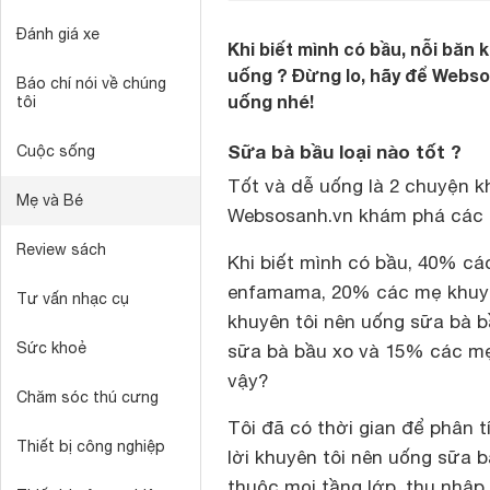
Đánh giá xe
Khi biết mình có bầu, nỗi băn 
uống ? Đừng lo, hãy để Websos
Báo chí nói về chúng
uống nhé!
tôi
Sữa bà bầu loại nào tốt ?
Cuộc sống
Tốt và dễ uống là 2 chuyện 
Mẹ và Bé
Websosanh.vn khám phá các 
Review sách
Khi biết mình có bầu, 40% cá
enfamama, 20% các mẹ khuyê
Tư vấn nhạc cụ
khuyên tôi nên uống sữa bà 
Sức khoẻ
sữa bà bầu xo và 15% các mẹ 
vậy?
Chăm sóc thú cưng
Tôi đã có thời gian để phân t
Thiết bị công nghiệp
lời khuyên tôi nên uống sữa
thuộc mọi tầng lớp, thu nhập