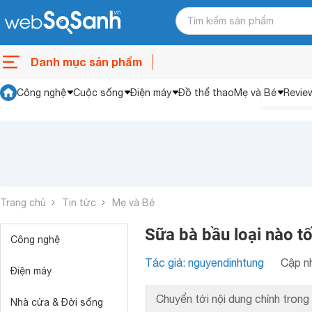
Danh mục sản phẩm
Công nghệ
Cuộc sống
Điện máy
Đồ thể thao
Mẹ và Bé
Revie
Trang chủ
Tin tức
Mẹ và Bé
Sữa bà bầu loại nào tố
Công nghệ
Tác giả: nguyendinhtung
Cập nh
Điện máy
Chuyển tới nội dung chính trong 
Nhà cửa & Đời sống