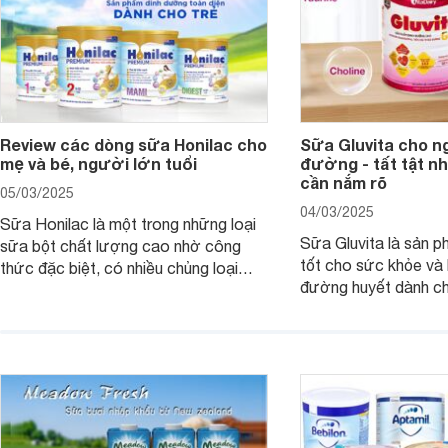
Review các dòng sữa Honilac cho
Sữa Gluvita cho n
mẹ và bé, người lớn tuổi
đường - tất tật n
cần nắm rõ
05/03/2025
04/03/2025
Sữa Honilac là một trong những loại
Sữa Gluvita là sản 
sữa bột chất lượng cao nhờ công
tốt cho sức khỏe và 
thức đặc biệt, có nhiều chủng loại
đường huyết dành ch
dùng được cho cả trẻ em, mẹ bầu và
đường với công thứ
người lớn tuổi. Vậy sản phẩm này có
nguyên liệu sạch. Vậ
công dụng như thế nào, cùng tìm hiểu
có tốt không, có nh
ngay trong bài viết sau.
thể gì, hãy cùng Web
hiểu ngay trong bài v