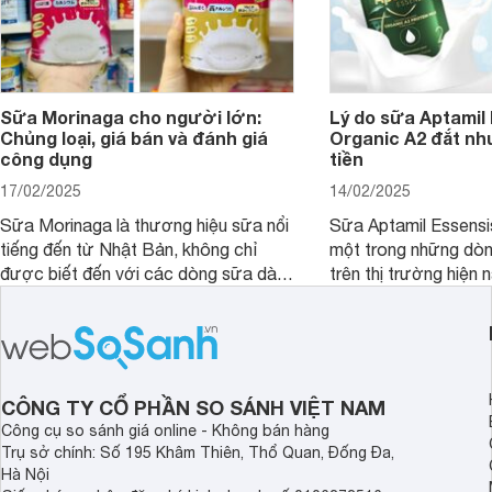
Sữa Morinaga cho người lớn:
Lý do sữa Aptamil
Chủng loại, giá bán và đánh giá
Organic A2 đắt nh
công dụng
tiền
17/02/2025
14/02/2025
Sữa Morinaga là thương hiệu sữa nổi
Sữa Aptamil Essensi
tiếng đến từ Nhật Bản, không chỉ
một trong những dò
được biết đến với các dòng sữa dành
trên thị trường hiện 
cho trẻ nhỏ mà còn có các sản phẩm
phụ huynh khi tìm hi
dành riêng cho người lớn. Vậy sữa
này thường thắc mắc
Morinaga cho người lớn có mấy loại
Aptamil Essensis Org
và giá bán của sản phẩm này như thế
hơn so với các dòng
nào? Hãy cùng tìm hiểu chi tiết trong
giải đáp câu hỏi này,
CÔNG TY CỔ PHẦN SO SÁNH VIỆT NAM
bài viết sau.
4 yếu tố sau.
Công cụ so sánh giá online - Không bán hàng
Trụ sở chính: Số 195 Khâm Thiên, Thổ Quan, Đống Đa,
Hà Nội