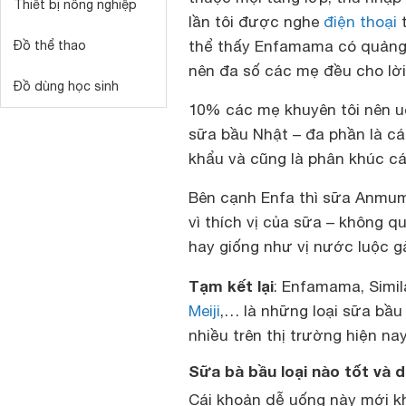
Thiết bị nông nghiệp
lần tôi được nghe
điện thoại
t
thể thấy Enfamama có quảng c
Đồ thể thao
nên đa số các mẹ đều cho lờ
Đồ dùng học sinh
10% các mẹ khuyên tôi nên 
sữa bầu Nhật – đa phần là c
khẩu và cũng là phân khúc c
Bên cạnh Enfa thì sữa Anmu
vì thích vị của sữa – không 
hay giống như vị nước luộc g
Tạm kết lại
: Enfamama, Simi
Meiji
,… là những loại sữa bầ
nhiều trên thị trường hiện nay
Sữa bà bầu loại nào tốt và 
Cái khoản dễ uống này mới kh