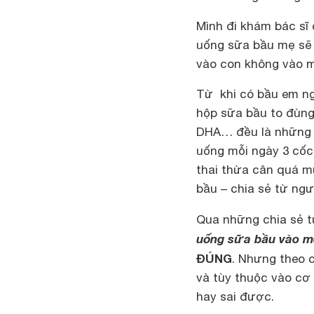
Mình đi khám bác sĩ
uống sữa bầu mẹ sẽ 
vào con không vào m
Từ khi có bầu em ng
hộp sữa bầu to đùng, t
DHA… đều là những c
uống mỗi ngày 3 cốc
thai thừa cân quá 
bầu – chia sẻ từ ngư
Qua những chia sẻ từ
uống sữa bầu vào mẹ
ĐÚNG
. Nhưng theo c
và tùy thuộc vào cơ 
hay sai được.