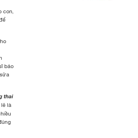
o con,
 để
cho
m
sĩ bảo
 sữa
 thai
lẽ là
chiều
 đúng