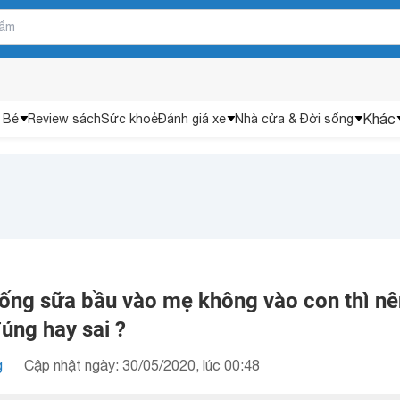
Khác
 Bé
Review sách
Sức khoẻ
Đánh giá xe
Nhà cửa & Đời sống
uống sữa bầu vào mẹ không vào con thì nê
úng hay sai ?
g
Cập nhật ngày: 30/05/2020, lúc 00:48