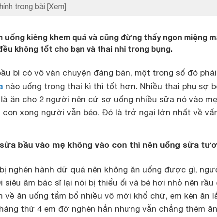
hính trong bài
[Xem]
n uống kiêng khem quá và cũng đừng thấy ngon miệng m
ều không tốt cho bạn và thai nhi trong bụng.
ầu bí có vô vàn chuyện đáng bàn, một trong số đó phải
a
nào uống trong thai kì thì tốt hơn. Nhiều thai phụ sợ 
là ăn cho 2 người nên cứ sợ uống nhiều sữa nó vào m
 con xong người vẫn béo. Đó là trở ngại lớn nhất về vấ
 sữa bầu vào mẹ không vào con thì nên uống sữa tươ
bị nghén hành dữ quá nên không ăn uống được gì, ngư
 siêu âm bác sĩ lại nói bị thiểu ối và bé hơi nhỏ nên rầu 
ặn về ăn uống tẩm bổ nhiều vô mới khổ chứ, em kén ăn l
háng thứ 4 em đỡ nghén hẳn nhưng vẫn chẳng thèm ăn