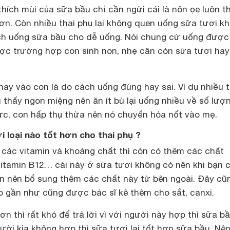
hích mùi của sữa bầu chỉ cần ngửi cái là nôn ọe luôn t
ơn. Còn nhiều thai phụ lại không quen uống sữa tươi k
ch uống sữa bầu cho dễ uống. Nói chung cứ uống được
được trường hợp con sinh non, nhẹ cân còn sữa tươi ha
ay vào con là do cách uống đúng hay sai. Ví dụ nhiều t
thấy ngon miệng nên ăn ít bù lại uống nhiều về số lượ
c, con hấp thụ thừa nên nó chuyển hóa nốt vào mẹ.
 loại nào tốt hơn cho thai phụ ?
 các vitamin và khoáng chất thì còn có thêm các chất
, vitamin B12… cái này ở sữa tươi không có nên khi bạn 
ạn nên bổ sung thêm các chất này từ bên ngoài. Đây cũn
o gần như cũng được bác sĩ kê thêm cho sắt, canxi.
ơn thì rất khó để trả lời vì với người này hợp thì sữa bầ
ời kia không hợp thì sữa tươi lại tốt hơn sữa bầu. Nê