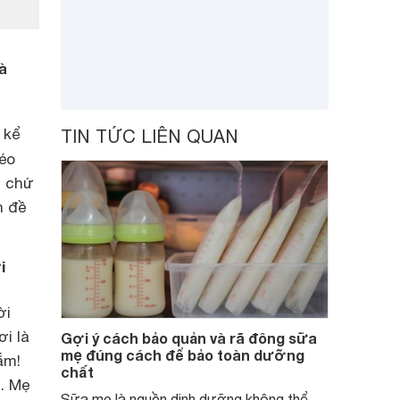
à
 kể
TIN TỨC LIÊN QUAN
béo
ẹ chứ
n đề
i
ời
ơi là
Gợi ý cách bảo quản và rã đông sữa
mẹ đúng cách để bảo toàn dưỡng
ắm!
chất
. Mẹ
Sữa mẹ là nguồn dinh dưỡng không thể