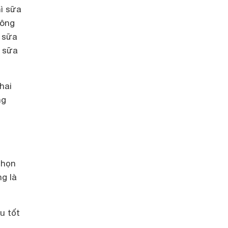
hì sữa
hông
 sữa
y sữa
hai
ng
chọn
g là
u tốt
n