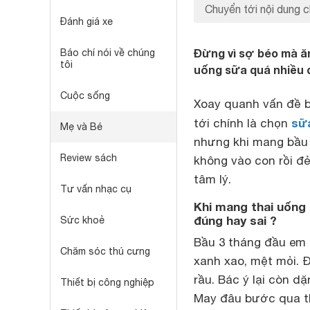
Chuyển tới nội dung c
Đánh giá xe
Đừng vì sợ béo mà ă
Báo chí nói về chúng
tôi
uống sữa quá nhiều đ
Cuộc sống
Xoay quanh vấn đề b
sữ
tới chính là chọn
Mẹ và Bé
nhưng khi mang bầu 
Review sách
không vào con rồi đẻ
tâm lý.
Tư vấn nhạc cụ
Khi mang thai uống
đúng hay sai ?
Sức khoẻ
Bầu 3 tháng đầu em 
Chăm sóc thú cưng
xanh xao, mệt mỏi. Đi
rầu. Bác ý lại còn d
Thiết bị công nghiệp
May đâu bước qua t