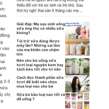
ng
thiếu đối với trẻ sơ sinh và trẻ nhỏ. Sau
ích
thời kỳ nghỉ thai sản 6 tháng các mẹ
sao,
thường buộc phải đi làm trở lại, chính vì
thế việc vắt sữa và trữ đông là biện pháp
Giải đáp: Mẹ sau sinh uống
để các con ở nhà vẫn có sữa uống đủ cữ.
sữa ông thọ có nhiều sữa
iêu
không?
 đồng
Túi trữ sữa dùng được
ng
mấy lần? Những sai lầm
đi vào
của mẹ khiến con chậm
lớn
lần
Nên cho bé uống sữa
hai
tươi loại nguyên kem hay
anh
tách béo tốt cho trí não
i
Cách đọc thành phần sữa
g 2-3
tươi để biết nên chọn
mua loại nào cho bé
 nữa
ấy chị
Sữa bà bầu loại nào tốt và
dễ uống ?
ữa