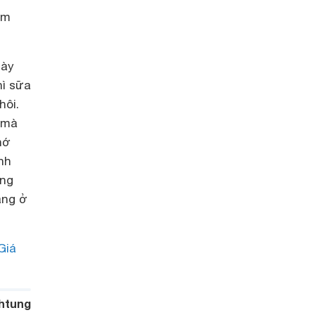
êm
gày
hì sữa
hôi.
 mà
hớ
nh
ăng
ăng ở
Giá
htung