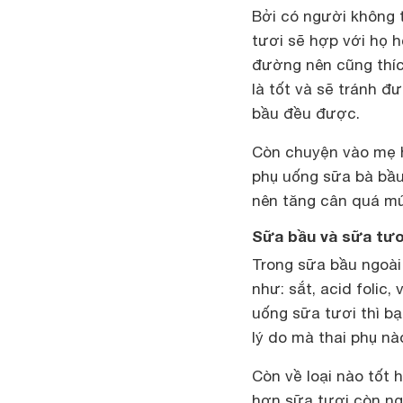
Bởi có người không t
tươi sẽ hợp với họ h
đường nên cũng thí
là tốt và sẽ tránh 
bầu đều được.
Còn chuyện vào mẹ h
phụ uống sữa bà bầu 
nên tăng cân quá mứ
Sữa bầu và sữa tươi
Trong sữa bầu ngoài
như: sắt, acid folic
uống sữa tươi thì b
lý do mà thai phụ nà
Còn về loại nào tốt h
hơn sữa tươi còn ngư