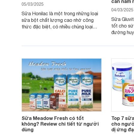
cần nắm 
05/03/2025
04/03/2025
Sữa Honilac là một trong những loại
Sữa Gluvit
sữa bột chất lượng cao nhờ công
tốt cho sứ
thức đặc biệt, có nhiều chủng loại
đường huyế
dùng được cho cả trẻ em, mẹ bầu và
đường với
người lớn tuổi. Vậy sản phẩm này có
nguyên liệ
công dụng như thế nào, cùng tìm hiểu
có tốt khô
ngay trong bài viết sau.
thể gì, hã
hiểu ngay t
Sữa Meadow Fresh có tốt
Top 7 sữa
không? Review chi tiết từ người
cho ngườ
dùng
dị ứng đ