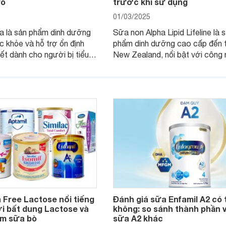
rõ
trước khi sử dụng
01/03/2025
a là sản phẩm dinh dưỡng
Sữa non Alpha Lipid Lifeline là 
c khỏe và hỗ trợ ổn định
phẩm dinh dưỡng cao cấp đến 
t dành cho người bị tiểu
New Zealand, nổi bật với công
 công thức và nguồn
Alpha Lipid độc quyền giúp giữ 
u sạch. Vậy sản phẩm này
dưỡng chất. Nhưng liệu Alpha L
ng, có những công dụng cụ
Lifeline có tốt không? Thành p
y cùng Websosanh.vn tìm
công dụng cụ thể của sản phẩm
rong bài viết sau đây.
là gì? Hãy cùng tìm hiểu chi tiết
bài viết sau.
 Free Lactose nổi tiếng
Đánh giá sữa Enfamil A2 có 
i bất dung Lactose và
không: so sánh thành phần 
ạm sữa bò
sữa A2 khác