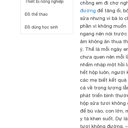
Thiết bị nông nghiệp
chồng em đi chợ ng
đường
để tăng ối, b
Đồ thể thao
sữa nhưng vì bà lo c
phần vì không muốn 
Đồ dùng học sinh
ngang nên nói trước
âm không ăn thua thì
ý. Thế là mỗi ngày 
chưa quen nên mỗi l
nhấm nháp một hồi l
hết hộp luôn, người 
các mẹ biết kết quả
cả về trọng lượng lẫ
phát triển bình thườ
hộp sữa tươi không 
để bù vào, con lớn, 
y tá khen suốt. Dự 
tươi không đường. –