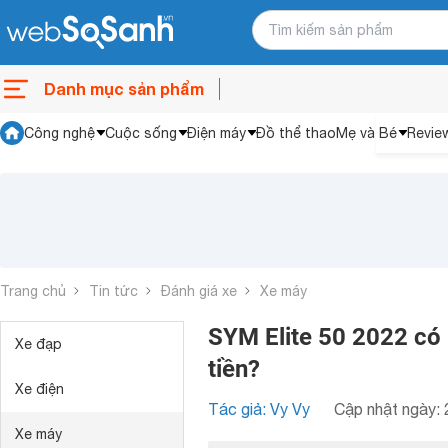
Danh mục sản phẩm
Công nghệ
Cuộc sống
Điện máy
Đồ thể thao
Mẹ và Bé
Revie
Trang chủ
Tin tức
Đánh giá xe
Xe máy
SYM Elite 50 2022 có
Xe đạp
tiền?
Xe điện
Tác giả: Vy Vy
Cập nhật ngày: 
Xe máy