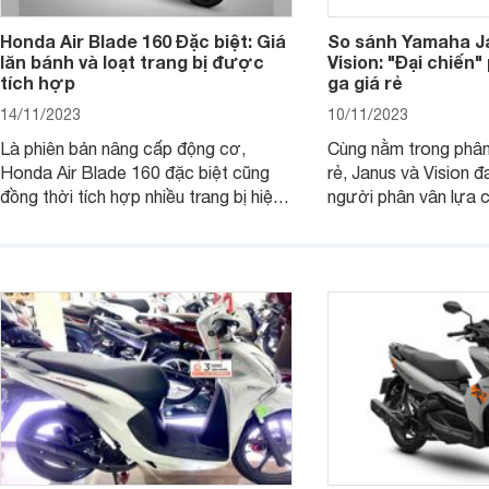
Honda Air Blade 160 Đặc biệt: Giá
So sánh Yamaha J
lăn bánh và loạt trang bị được
Vision: "Đại chiến
tích hợp
ga giá rẻ
14/11/2023
10/11/2023
Là phiên bản nâng cấp động cơ,
Cùng nằm trong phân
Honda Air Blade 160 đặc biệt cũng
rẻ, Janus và Vision đ
đồng thời tích hợp nhiều trang bị hiện
người phân vân lựa c
đại, trong đó có cả ABS cao cấp. Bài
sánh Yamaha Janus 
viết dưới đây sẽ giúp bạn hiểu hơn về
dưới đây sẽ giúp bạn
chiếc xe tay ga này.
ích để lựa chọn chính