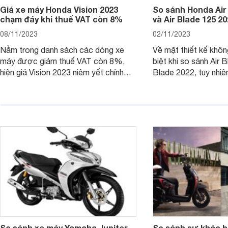
Giá xe máy Honda Vision 2023
So sánh Honda Air
chạm đáy khi thuế VAT còn 8%
và Air Blade 125 2
08/11/2023
02/11/2023
Nằm trong danh sách các dòng xe
Về mặt thiết kế khôn
máy được giảm thuế VAT còn 8%,
biệt khi so sánh Air 
hiện giá Vision 2023 niêm yết chính
Blade 2022, tuy nhiê
hãng và tại đại lý đều có mức giảm
sự thay đổi lớn. Bài 
sâu so với cách đây 1 năm.
giúp bạn hiểu hơn nh
trên Honda Air Blade
phiên bản tiền nhiệm.
So sánh xe máy Yamaha Jupiter
So sánh sự khác b