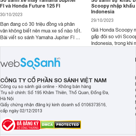
FI và Honda Future 125 FI
Scoopy nhập khẩu 
Indonesia
30/10/2023
29/10/2023
Bạn đang có 30 triệu đồng và phân
Giá Honda Scoopy n
vân không biết nên mua xe số nào tốt.
gấp đôi so với Scoo
Bài viết so sánh Yamaha Jupiter FI và
Indonesia, trong khi 
Honda Future 125 FI dưới đây sẽ
hệt nhau. Vậy điều gì
giúp bạn có được quyết định chính
chênh lệch giá lớn tới
xác nhất.
sánh Honda Scoopy 
Indonesia dưới đây s
hơn.
CÔNG TY CỔ PHẦN SO SÁNH VIỆT NAM
Công cụ so sánh giá online - Không bán hàng
Trụ sở chính: Số 195 Khâm Thiên, Thổ Quan, Đống Đa,
Hà Nội
Giấy chứng nhận đăng ký kinh doanh số 0106373516,
cấp ngày 02/12/2013