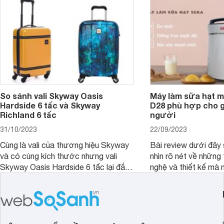
So sánh vali Skyway Oasis
Máy làm sữa hạt m
Hardside 6 tấc và Skyway
D28 phù hợp cho gi
Richland 6 tấc
người
31/10/2023
22/09/2023
Cùng là vali của thương hiệu Skyway
Bài review dưới đây 
và có cùng kích thước nhưng vali
nhìn rõ nét về những 
Skyway Oasis Hardside 6 tấc lại đắt
nghệ và thiết kế mà
hơn Vali Skyway Richland 6 tấc tận 1
Seka LN-D28 sở hữu
triệu đồng.
thể đưa ra quyết địn