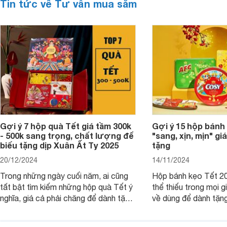
Tin tức về Tư vấn mua sắm
Gợi ý 7 hộp quà Tết giá tầm 300k
Gợi ý 15 hộp bánh
- 500k sang trọng, chất lượng để
"sang, xịn, mịn" giá
biếu tặng dịp Xuân Ất Tỵ 2025
tặng
20/12/2024
14/11/2024
Trong những ngày cuối năm, ai cũng
Hộp bánh kẹo Tết 20
tất bật tìm kiếm những hộp quà Tết ý
thể thiếu trong mọi g
nghĩa, giá cả phải chăng để dành tặng
về dùng để dành tặng
cho người thân, bạn bè, đồng nghiệp.
bè hoặc để chưng tr
Hãy để Websosanh.vn giới thiệu cho
tiên. Trong bài viết