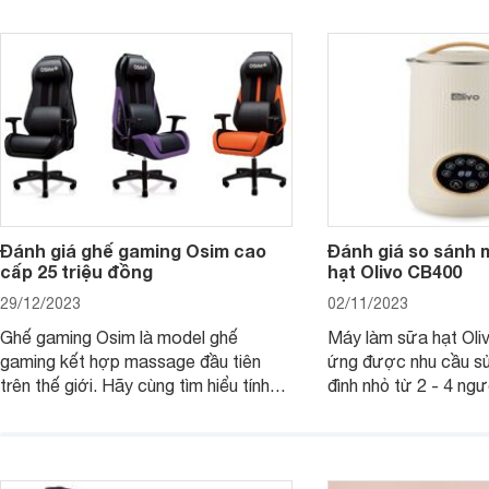
bạn 7 mẫu hộp quà Tết giá tầm 300k
sẽ giới thiệu cho bạ
- 500k đẹp mắt nhé.
2025 mới vừa sang, 
mua sắm cuối năm.
Đánh giá ghế gaming Osim cao
Đánh giá so sánh 
cấp 25 triệu đồng
hạt Olivo CB400
29/12/2023
02/11/2023
Ghế gaming Osim là model ghế
Máy làm sữa hạt Ol
gaming kết hợp massage đầu tiên
ứng được nhu cầu sử
trên thế giới. Hãy cùng tìm hiểu tính
đình nhỏ từ 2 - 4 ng
năng và chất lượng của sản phẩm
qua bài đánh giá dướ
ngay trong bài viết sau.
hơn về dòng máy này