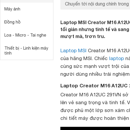
Chuyển tới nội dung chính trong 
Máy ảnh
Laptop MSI Creator M16 A12UC
Đồng hồ
tối giản nhưng tinh tế và san
Loa - Micro - Tai nghe
mượt mà, trơn tru.
Thiết bị - Linh kiện máy
Laptop MSI
Creator M16 A12U
tính
của hãng MSI. Chiếc
laptop
nà
cùng sức mạnh vượt trội của
người dùng nhiều trải nghiệm 
Laptop Creator M16 A12UC 29
Creator M16 A12UC 291VN sở h
lên vẻ sang trọng và tinh tế.
được phủ một lớp sơn xám ch
chi tiết máy được hoàn thiện 