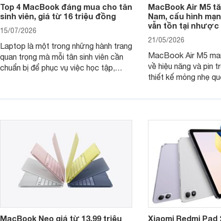
Top 4 MacBook đáng mua cho tân
MacBook Air M5 tăn
sinh viên, giá từ 16 triệu đồng
Nam, cấu hình mạ
vẫn tồn tại nhược
15/07/2026
21/05/2026
Laptop là một trong những hành trang
MacBook Air M5 man
quan trọng mà mỗi tân sinh viên cần
về hiệu năng và pin t
chuẩn bị để phục vụ việc học tập,
thiết kế mỏng nhẹ qu
nghiên cứu và cả nhu cầu làm thêm.
tiếp tục là lựa chọn 
Nếu ưu tiên một thiết bị gọn nhẹ, hiệu
việc và học tập hàng
năng ổn định, bền bỉ cùng mức giá dễ
tiếp cận, dưới đây là những mẫu
MacBook đáng cân nhắc dành cho
tân sinh viên.
MacBook Neo giá từ 13,99 triệu
Xiaomi Redmi Pad 