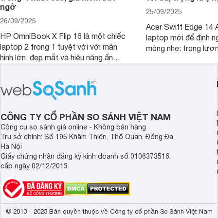
ngờ
25/09/2025
26/09/2025
Acer Swift Edge 14 A
HP OmniBook X Flip 16 là một chiếc
laptop mới để định ng
laptop 2 trong 1 tuyệt vời với màn
mỏng nhẹ: trọng lượ
hình lớn, đẹp mắt và hiệu năng ấn
nhưng có màn hình O
tượng, nhưng điểm đặc biệt nhất là
cao tuyệt đẹp cùng h
mức giá vô cùng hấp dẫn, biến nó trở
năng AI hàng đầu, đ
thành một lựa chọn “đáng đồng tiền
của một thiết bị doa
bát gạo” trên thị trường.
CÔNG TY CỔ PHẦN SO SÁNH VIỆT NAM
Công cụ so sánh giá online - Không bán hàng
Trụ sở chính: Số 195 Khâm Thiên, Thổ Quan, Đống Đa,
Hà Nội
Giấy chứng nhận đăng ký kinh doanh số 0106373516,
cấp ngày 02/12/2013
© 2013 - 2023 Bản quyền thuộc về Công ty cổ phần So Sánh Việt Nam