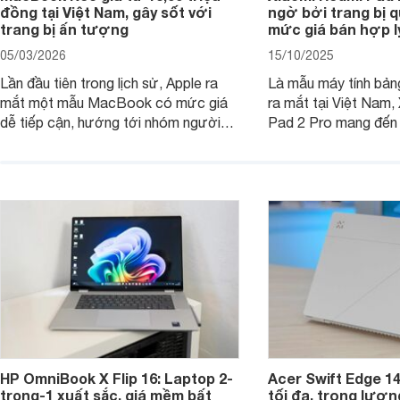
đồng tại Việt Nam, gây sốt với
ngờ bởi trang bị 
trang bị ấn tượng
mức giá bán hợp l
05/03/2026
15/10/2025
Lần đầu tiên trong lịch sử, Apple ra
Là mẫu máy tính bản
mắt một mẫu MacBook có mức giá
ra mắt tại Việt Nam,
dễ tiếp cận, hướng tới nhóm người
Pad 2 Pro mang đến 
dùng học sinh, sinh viên nhưng vẫn
lượng với mức giá ph
được trang bị nhiều tính năng đáng
đông người dùng.
chú ý. MacBook Neo vì thế đang thu
hút sự quan tâm lớn từ thị trường.
HP OmniBook X Flip 16: Laptop 2-
Acer Swift Edge 1
trong-1 xuất sắc, giá mềm bất
tối đa, trọng lượn