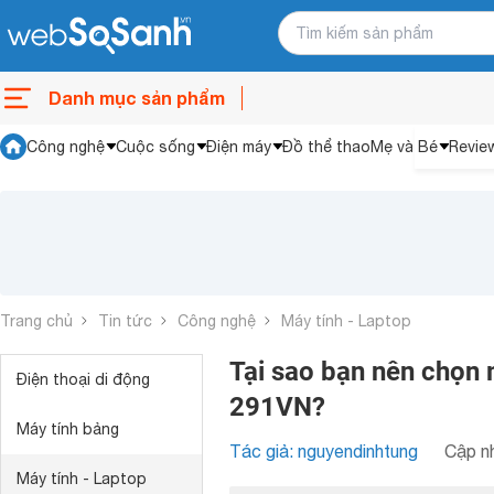
Danh mục sản phẩm
Công nghệ
Cuộc sống
Điện máy
Đồ thể thao
Mẹ và Bé
Revie
Trang chủ
Tin tức
Công nghệ
Máy tính - Laptop
Tại sao bạn nên chọn
Điện thoại di động
291VN?
Máy tính bảng
Tác giả: nguyendinhtung
Cập nh
Máy tính - Laptop