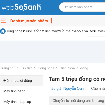
Danh mục sản phẩm
Công nghệ
Cuộc sống
Điện máy
Đồ thể thao
Mẹ và Bé
Revie
Trang chủ
Tin tức
Công nghệ
Điện thoại di động
Tầm 5 triệu đồng có n
Điện thoại di động
Tác giả: Nguyễn Oanh
Cập nhật
Máy tính bảng
Chuyển tới nội dung chính trong 
Máy tính - Laptop