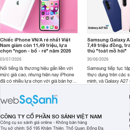
Chiếc iPhone VN/A rẻ nhất Việt
Samsung Galaxy A2
Nam giảm còn 11,49 triệu, lựa
7,49 triệu đồng, tr
chọn "ngon - bổ - rẻ" năm 2026
thủ "toát mồ hôi"
03/07/2026
30/06/2026
Nổi tiếng là thương hiệu gắn liền với
Samsung tiếp tục tập
mức giá cao, nhưng hiện nay iPhone
thực dụng trên các 
đã có nhiều lựa chọn với giá bán hợp
mình, và Galaxy A27
lý hơn, giúp người dùng dễ dàng tiếp
thể hiện rõ định hướ
cận sản phẩm chính hãng.
tới cho người dùng m
lượng với nhiều tran
độ bền bỉ cho nhu cầ
dài.
CÔNG TY CỔ PHẦN SO SÁNH VIỆT NAM
Công cụ so sánh giá online - Không bán hàng
Trụ sở chính: Số 195 Khâm Thiên, Thổ Quan, Đống Đa,