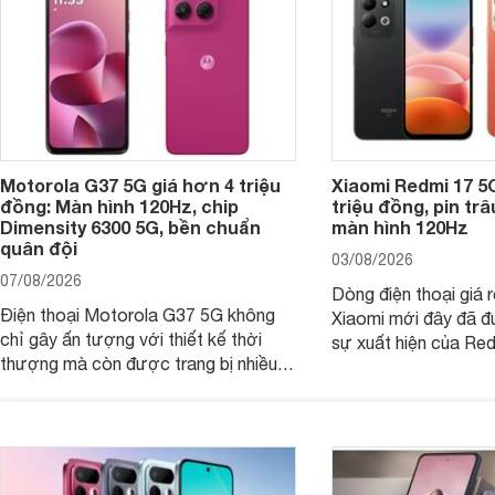
Motorola G37 5G giá hơn 4 triệu
Xiaomi Redmi 17 5
đồng: Màn hình 120Hz, chip
triệu đồng, pin tr
Dimensity 6300 5G, bền chuẩn
màn hình 120Hz
quân đội
03/08/2026
07/08/2026
Dòng điện thoại giá 
Điện thoại Motorola G37 5G không
Xiaomi mới đây đã đ
chỉ gây ấn tượng với thiết kế thời
sự xuất hiện của Re
thượng mà còn được trang bị nhiều
máy đang nhận được
tính năng và công nghệ hiện đại, đáp
của nhiều khách hàng
ứng tốt nhu cầu sử dụng hằng ngày
của người dùng phổ thông.