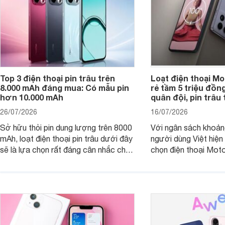
Top 3 điện thoại pin trâu trên
Loạt điện thoại Mo
8.000 mAh đáng mua: Có mẫu pin
rẻ tầm 5 triệu đồn
hơn 10.000 mAh
quân đội, pin trâu
26/07/2026
16/07/2026
Sở hữu thỏi pin dung lượng trên 8000
Với ngân sách khoảng
mAh, loạt điện thoại pin trâu dưới đây
người dùng Việt hiện
sẽ là lựa chọn rất đáng cân nhắc cho
chọn điện thoại Mot
người dùng Việt.
với các nhu cầu sử d
giải trí, chụp ảnh đế
ngày.