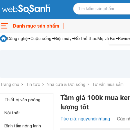
Danh mục sản phẩm
Công nghệ
Cuộc sống
Điện máy
Đồ thể thao
Mẹ và Bé
Revie
Trang chủ
Tin tức
Nhà cửa & Đời sống
Tư vấn mua sắm
Tầm giá 100k mua kem
Thiết bị văn phòng
lượng tốt
Nội thất
Tác giả: nguyendinhtung
Cập nh
Bình tắm nóng lạnh