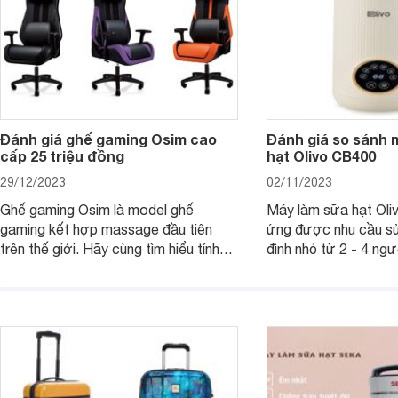
Đánh giá ghế gaming Osim cao
Đánh giá so sánh 
cấp 25 triệu đồng
hạt Olivo CB400
29/12/2023
02/11/2023
Ghế gaming Osim là model ghế
Máy làm sữa hạt Ol
gaming kết hợp massage đầu tiên
ứng được nhu cầu sử
trên thế giới. Hãy cùng tìm hiểu tính
đình nhỏ từ 2 - 4 ng
năng và chất lượng của sản phẩm
qua bài đánh giá dướ
ngay trong bài viết sau.
hơn về dòng máy này