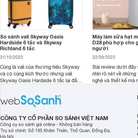
So sánh vali Skyway Oasis
Máy làm sữa hạt m
Hardside 6 tấc và Skyway
D28 phù hợp cho gi
Richland 6 tấc
người
31/10/2023
22/09/2023
Cùng là vali của thương hiệu Skyway
Bài review dưới đây 
và có cùng kích thước nhưng vali
nhìn rõ nét về những 
Skyway Oasis Hardside 6 tấc lại đắt
nghệ và thiết kế mà
hơn Vali Skyway Richland 6 tấc tận 1
Seka LN-D28 sở hữu
triệu đồng.
thể đưa ra quyết địn
CÔNG TY CỔ PHẦN SO SÁNH VIỆT NAM
Công cụ so sánh giá online - Không bán hàng
Trụ sở chính: Số 195 Khâm Thiên, Thổ Quan, Đống Đa,
Hà Nội