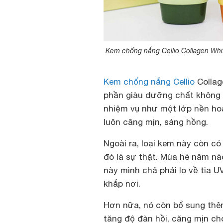
Kem chống nắng Cellio Collagen Wh
Kem chống nắng Cellio
Collag
phần giàu dưỡng chất không c
nhiệm vụ như một lớp nền ho
luôn căng mịn, sáng hồng.
Ngoài ra, loại kem này còn c
đó là sự thật. Mùa hè năm n
này mình chả phải lo về tia U
khắp nơi.
Hơn nữa, nó còn bổ sung thê
tăng độ đàn hồi, căng mịn ch