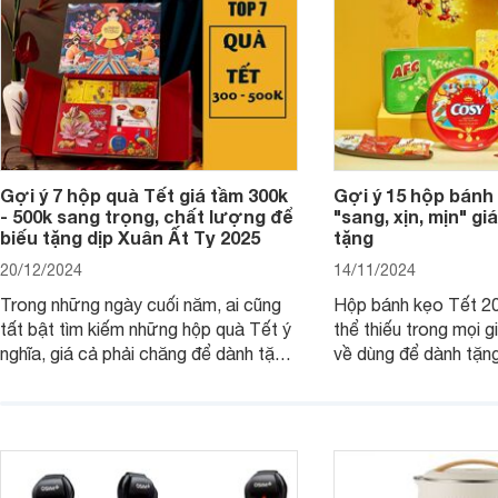
Gợi ý 7 hộp quà Tết giá tầm 300k
Gợi ý 15 hộp bánh
- 500k sang trọng, chất lượng để
"sang, xịn, mịn" giá
biếu tặng dịp Xuân Ất Tỵ 2025
tặng
20/12/2024
14/11/2024
Trong những ngày cuối năm, ai cũng
Hộp bánh kẹo Tết 20
tất bật tìm kiếm những hộp quà Tết ý
thể thiếu trong mọi g
nghĩa, giá cả phải chăng để dành tặng
về dùng để dành tặng
cho người thân, bạn bè, đồng nghiệp.
bè hoặc để chưng tr
Hãy để Websosanh.vn giới thiệu cho
tiên. Trong bài viết
bạn 7 mẫu hộp quà Tết giá tầm 300k
sẽ giới thiệu cho bạ
- 500k đẹp mắt nhé.
2025 mới vừa sang, 
mua sắm cuối năm.