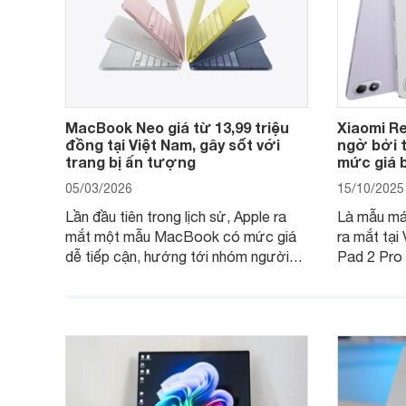
MacBook Neo giá từ 13,99 triệu
Xiaomi Re
đồng tại Việt Nam, gây sốt với
ngờ bởi t
trang bị ấn tượng
mức giá b
05/03/2026
15/10/2025
Lần đầu tiên trong lịch sử, Apple ra
Là mẫu máy
mắt một mẫu MacBook có mức giá
ra mắt tại
dễ tiếp cận, hướng tới nhóm người
Pad 2 Pro
dùng học sinh, sinh viên nhưng vẫn
lượng với 
được trang bị nhiều tính năng đáng
đông ngườ
chú ý. MacBook Neo vì thế đang thu
hút sự quan tâm lớn từ thị trường.