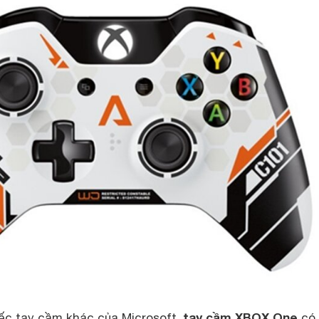
tay cầm XBOX One
ếc tay cầm khác của Microsoft,
có 