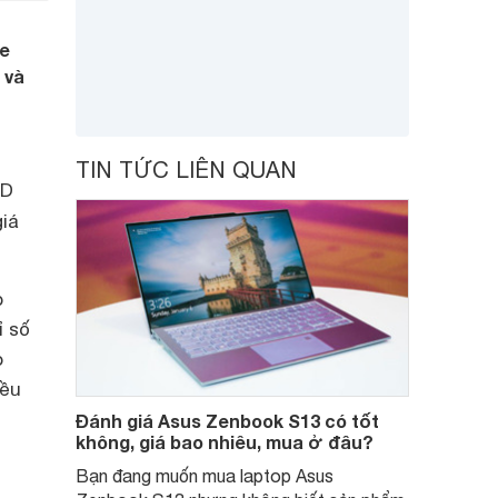
ne
 và
TIN TỨC LIÊN QUAN
SD
iá
p
ỉ số
o
đều
Đánh giá Asus Zenbook S13 có tốt
không, giá bao nhiêu, mua ở đâu?
Bạn đang muốn mua laptop Asus