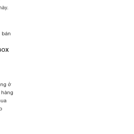
này.
i bán
ỉ
BOX
ộng ở
a hàng
mua
o