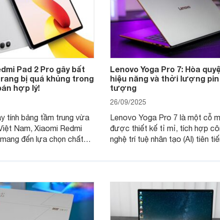
dmi Pad 2 Pro gây bất
Lenovo Yoga Pro 7: Hòa quyệ
rang bị quá khủng trong
hiệu năng và thời lượng pin
án hợp lý!
tượng
26/09/2025
 tính bảng tầm trung vừa
Lenovo Yoga Pro 7 là một cỗ 
 Việt Nam, Xiaomi Redmi
được thiết kế tỉ mỉ, tích hợp c
 mang đến lựa chọn chất
nghệ trí tuệ nhân tạo (AI) tiên ti
mức giá phù hợp túi tiền số
mang lại hiệu năng mạnh mẽ và 
i dùng.
lượng pin đáng kinh ngạc, hứa 
đáp ứng mọi nhu cầu của người
hiện đại.