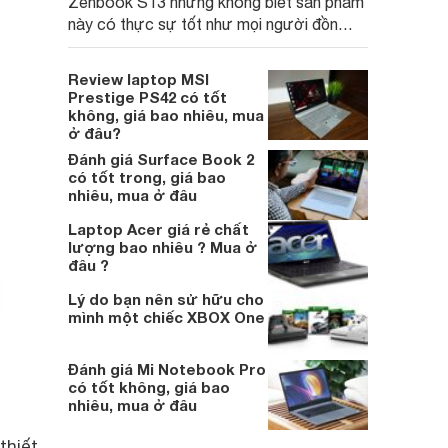
Zenbook S13 nhưng không biết sản phẩm
này có thực sự tốt như mọi người đồn
đoán hay không? Tham khảo ngay bài
đánh giá chi tiết với sáu yếu tố dưới đây
Review laptop MSI
để biết mình có nên sở hữu Zenbook S13
Prestige PS42 có tốt
hay không!
không, giá bao nhiêu, mua
ở đâu?
Đánh giá Surface Book 2
có tốt trong, giá bao
nhiêu, mua ở đâu
Laptop Acer giá rẻ chất
lượng bao nhiêu ? Mua ở
đâu ?
Lý do bạn nên sử hữu cho
mình một chiếc XBOX One
Đánh giá Mi Notebook Pro
có tốt không, giá bao
nhiêu, mua ở đâu
thiết