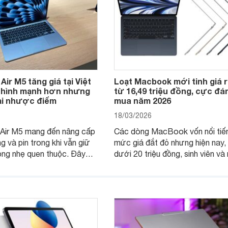
ir M5 tăng giá tại Việt
Loạt Macbook mới tinh giá r
 hình mạnh hơn nhưng
từ 16,49 triệu đồng, cực đá
tại nhược điểm
mua năm 2026
18/03/2026
ir M5 mang đến nâng cấp
Các dòng MacBook vốn nổi tiế
g và pin trong khi vẫn giữ
mức giá đắt đỏ nhưng hiện nay,
ỏng nhẹ quen thuộc. Đây
dưới 20 triệu đồng, sinh viên và
à lựa chọn ổn định cho công
viên văn phòng đã có thể sở hữ
c tập hàng ngày.
những model mới, đáp ứng tốt 
cầu học tập và làm việc cơ bản