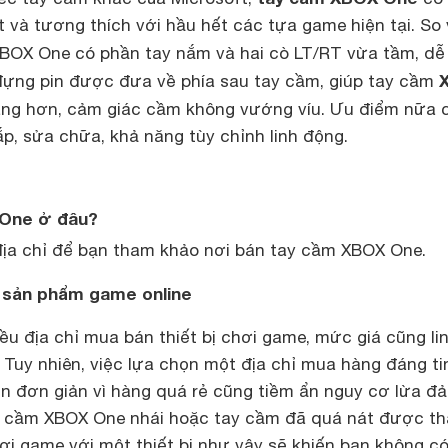
 và tương thích với hầu hết các tựa game hiện tại. So 
XBOX One có phần tay nắm và hai cò LT/RT vừa tầm, dễ
đựng pin được đưa về phía sau tay cầm, giúp tay cầm
àng hơn, cảm giác cầm không vướng víu. Ưu điểm nữa 
ắp, sửa chữa, khả năng tùy chỉnh linh động.
One ở đâu?
địa chỉ để bạn tham khảo nơi bán tay cầm XBOX One.
 sản phẩm game online
ều địa chỉ mua bán thiết bị chơi game, mức giá cũng li
 Tuy nhiên, việc lựa chọn một địa chỉ mua hàng đáng ti
n đơn giản vì hàng quá rẻ cũng tiềm ẩn nguy cơ lừa đả
ay cầm XBOX One nhái hoặc tay cầm đã quá nát được th
hơi game với một thiết bị như vậy sẽ khiến bạn không c