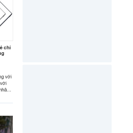
ẻ chỉ
ng
ng với
 với
 nhân
u
nhu
.