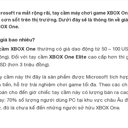
rosoft ra mắt rộng rãi, tay cầm máy chơi game XBOX O
cơn sốt trên thị trường. Dưới đây sẽ là thông tin về giá
BOX One.
giá bao nhiêu?
 cầm XBOX One
thường có giá dao động từ 50 – 100 U
XBOX One Elite
đồng). Đối với tay cầm
cao cấp hơn thì g
D (hơn 3 triệu đồng).
ay cầm này thì đây là sản phẩm được Microsoft tích hợ
 tiến, hỗ trợ trải nghiệm chơi game tối đa. Theo các ch
 bán cho đến giờ chiếc tay cầm này có lượng bán ra ca
ay: 70% số lượng người dùng PC tại khu vực châu Âu 
, đó là chưa kể đến những người sở hữu XBOX One.