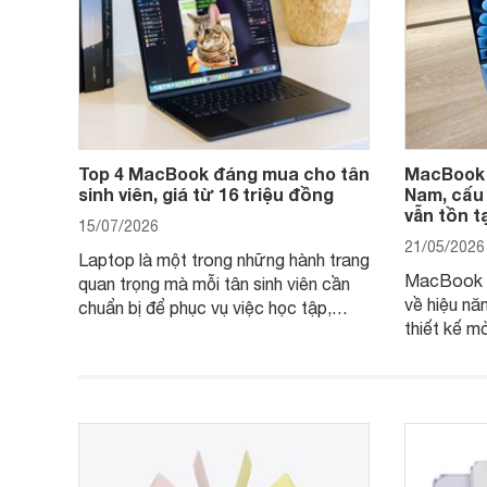
Top 4 MacBook đáng mua cho tân
MacBook A
sinh viên, giá từ 16 triệu đồng
Nam, cấu
vẫn tồn 
15/07/2026
21/05/2026
Laptop là một trong những hành trang
MacBook A
quan trọng mà mỗi tân sinh viên cần
về hiệu năn
chuẩn bị để phục vụ việc học tập,
thiết kế m
nghiên cứu và cả nhu cầu làm thêm.
tiếp tục l
Nếu ưu tiên một thiết bị gọn nhẹ, hiệu
việc và họ
năng ổn định, bền bỉ cùng mức giá dễ
tiếp cận, dưới đây là những mẫu
MacBook đáng cân nhắc dành cho
tân sinh viên.