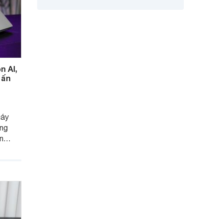
n AI,
 ấn
máy
ông
ến
thời
hẹn
 dùng