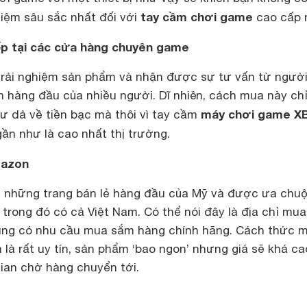
tay cầm chơi game
iệm sâu sắc nhất đối với
cao cấp 
ếp tại các cửa hàng chuyên game
 trải nghiệm sản phẩm và nhận được sự tư vấn từ ngườ
n hàng đầu của nhiều người. Dĩ nhiên, cách mua này ch
máy chơi game X
ư dả về tiền bạc mà thôi vì tay cầm
ần như là cao nhất thị trường.
mazon
 những trang bán lẻ hàng đầu của Mỹ và được ưa chu
 trong đó có cả Việt Nam. Có thể nói đây là địa chỉ mu
ùng có nhu cầu mua sắm hàng chính hãng. Cách thức 
là rất uy tín, sản phẩm ‘bao ngon’ nhưng giá sẽ khá ca
gian chờ hàng chuyển tới.