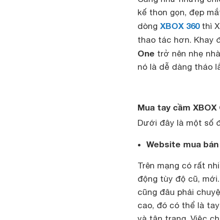
kế thon gọn, đẹp mắt
XBOX 360
dòng
thì 
thao tác hơn. Khay 
One
trở nên nhẹ nh
nó là dễ dàng tháo l
Mua tay cầm XBOX 
Dưới đây là một số 
Website mua bán
Trên mạng có rất nhi
động tùy độ cũ, mới.
cũng đâu phải chuyệ
cao, đó có thể là t
và tân trang. Việc c