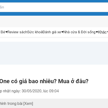
Khác
 Bé
Review sách
Sức khoẻ
Đánh giá xe
Nhà cửa & Đời sống
ne có giá bao nhiêu? Mua ở đâu?
p nhật ngày: 30/05/2020, lúc 09:04
hính trong bài
[Xem]