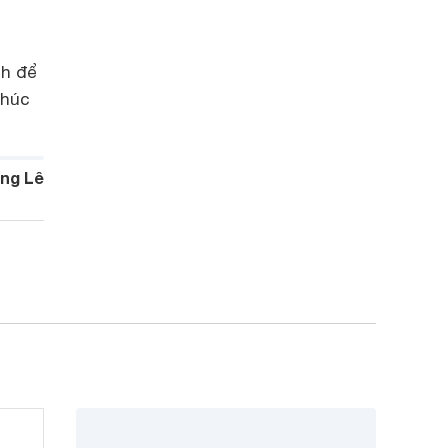
ch để
Chúc
ng Lê