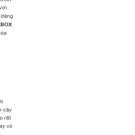
với
 dàng
XBOX
của
nh
n cậy
o rất
ay vỏ
ó