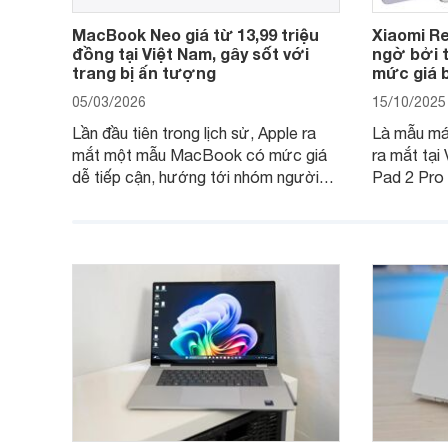
MacBook Neo giá từ 13,99 triệu
Xiaomi Re
đồng tại Việt Nam, gây sốt với
ngờ bởi t
trang bị ấn tượng
mức giá b
05/03/2026
15/10/2025
Lần đầu tiên trong lịch sử, Apple ra
Là mẫu máy
mắt một mẫu MacBook có mức giá
ra mắt tại
dễ tiếp cận, hướng tới nhóm người
Pad 2 Pro
dùng học sinh, sinh viên nhưng vẫn
lượng với 
được trang bị nhiều tính năng đáng
đông ngườ
chú ý. MacBook Neo vì thế đang thu
hút sự quan tâm lớn từ thị trường.