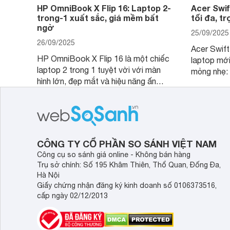
HP OmniBook X Flip 16: Laptop 2-
Acer Swif
trong-1 xuất sắc, giá mềm bất
tối đa, t
ngờ
25/09/2025
26/09/2025
Acer Swift
HP OmniBook X Flip 16 là một chiếc
laptop mới
laptop 2 trong 1 tuyệt vời với màn
mỏng nhẹ: 
hình lớn, đẹp mắt và hiệu năng ấn
nhưng có 
tượng, nhưng điểm đặc biệt nhất là
cao tuyệt 
mức giá vô cùng hấp dẫn, biến nó trở
năng AI hà
thành một lựa chọn “đáng đồng tiền
của một th
bát gạo” trên thị trường.
CÔNG TY CỔ PHẦN SO SÁNH VIỆT NAM
Công cụ so sánh giá online - Không bán hàng
Trụ sở chính: Số 195 Khâm Thiên, Thổ Quan, Đống Đa,
Hà Nội
Giấy chứng nhận đăng ký kinh doanh số 0106373516,
cấp ngày 02/12/2013