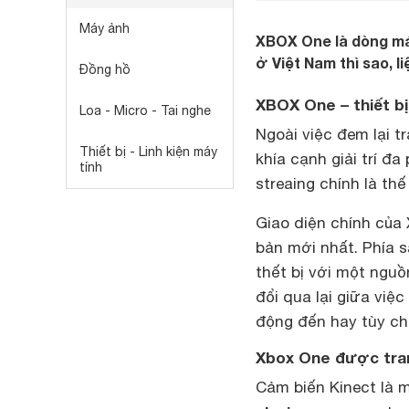
Máy ảnh
XBOX One là dòng má
ở Việt Nam thì sao, l
Đồng hồ
XBOX One – thiết bị
Loa - Micro - Tai nghe
Ngoài việc đem lại t
Thiết bị - Linh kiện máy
khía cạnh giải trí đa
tính
streaing chính là t
Giao diện chính của
bản mới nhất. Phía s
thết bị với một ngu
đổi qua lại giữa vi
động đến hay tùy chỉ
Xbox One được tran
Cảm biến Kinect là 