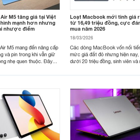
ir M5 tăng giá tại Việt
Loạt Macbook mới tinh giá r
 hình mạnh hơn nhưng
từ 16,49 triệu đồng, cực đá
tại nhược điểm
mua năm 2026
18/03/2026
ir M5 mang đến nâng cấp
Các dòng MacBook vốn nổi tiế
g và pin trong khi vẫn giữ
mức giá đắt đỏ nhưng hiện nay,
ỏng nhẹ quen thuộc. Đây
dưới 20 triệu đồng, sinh viên và
à lựa chọn ổn định cho công
viên văn phòng đã có thể sở hữ
c tập hàng ngày.
những model mới, đáp ứng tốt 
cầu học tập và làm việc cơ bản