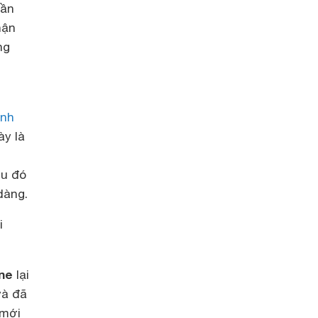
cần
hận
ng
ính
ày là
ều đó
 dàng.
i
ne
lại
và đã
 mới