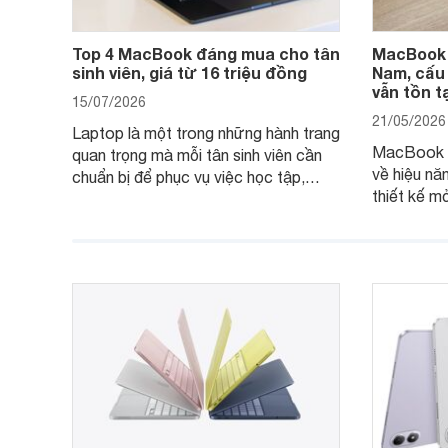
Top 4 MacBook đáng mua cho tân
MacBook A
sinh viên, giá từ 16 triệu đồng
Nam, cấu
vẫn tồn 
15/07/2026
21/05/2026
Laptop là một trong những hành trang
MacBook A
quan trọng mà mỗi tân sinh viên cần
về hiệu năn
chuẩn bị để phục vụ việc học tập,
thiết kế m
nghiên cứu và cả nhu cầu làm thêm.
tiếp tục l
Nếu ưu tiên một thiết bị gọn nhẹ, hiệu
việc và họ
năng ổn định, bền bỉ cùng mức giá dễ
tiếp cận, dưới đây là những mẫu
MacBook đáng cân nhắc dành cho
tân sinh viên.