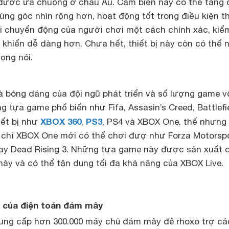
được ưa chuộng ở châu Âu. Cảm biến này có thể tăng 
cùng góc nhìn rộng hơn, hoạt động tốt trong điều kiện t
lại chuyển động của người chơi một cách chính xác, kiể
 khiển dễ dàng hơn. Chưa hết, thiết bị này còn có thể 
ọng nói.
à bóng dáng của đội ngũ phát triển và số lượng game v
 tựa game phổ biến như Fifa, Assasin’s Creed, Battlef
XBOX 360
PS3
iết bị như
,
, PS4 và XBOX One. thế nhưng
hỉ XBOX One mới có thể chơi đượ như Forza Motorspo
ay Dead Rising 3. Những tựa game này được sản xuất 
này và có thể tận dụng tối đa khả năng của XBOX Live.
 của điện toán đám mây
ung cấp hơn 300.000 máy chủ đám mây đê rhoxo trợ cá