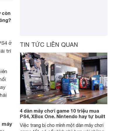
y còn
hông?
PS4 ở
TIN TỨC LIÊN QUAN
i trí
iên
nối
hay
hải
4 dàn máy chơi game 10 triệu mua
PS4, XBox One. Nintendo hay tự built
máy
h
Việc trang bị cho mình một dàn máy chơi