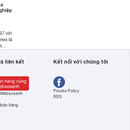
ựa
ghiệp
G7 với
ies là
h
c tự do
nhân
à liên kết
Kết nối với chúng tôi
tin
Private Policy
ề Websosanh
RSS
 bán hàng