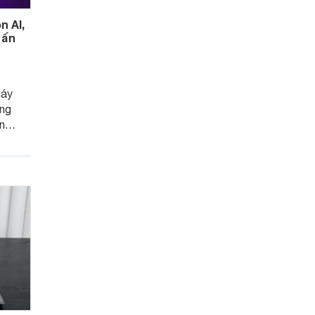
n AI,
 ấn
máy
ông
ến
thời
hẹn
 dùng