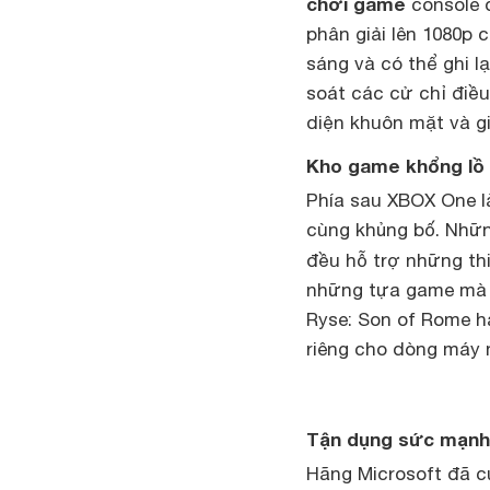
chơi game
console 
phân giải lên 1080p 
sáng và có thể ghi 
soát các cử chỉ điều
diện khuôn mặt và gi
Kho game khổng lồ
Phía sau XBOX One l
cùng khủng bố. Những
đều hỗ trợ những th
những tựa game mà c
Ryse: Son of Rome h
riêng cho dòng máy 
Tận dụng sức mạnh
Hãng Microsoft đã c