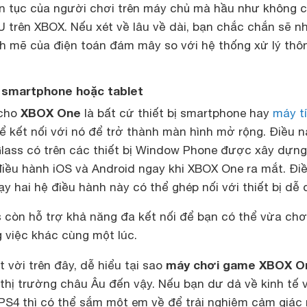
iên tục của người chơi trên máy chủ mà hầu như không 
 trên XBOX. Nếu xét về lâu về dài, bạn chắc chắn sẽ n
nh mẽ của điện toán đám mây so với hệ thống xử lý thô
 smartphone hoặc tablet
XBOX One
 cho
là bất cứ thiết bị smartphone hay
máy t
 kết nối với nó để trở thành màn hình mở rộng. Điều n
ass có trên các thiết bị Window Phone được xây dựng
điều hành iOS và Android ngay khi XBOX One ra mắt. Đi
hạy hai hệ điều hành này có thể ghép nối với thiết bị dễ
 còn hỗ trợ khả năng đa kết nối để bạn có thể vừa chơ
việc khác cùng một lúc.
máy chơi game XBOX O
t vời trên đây, dễ hiểu tại sao
thị trường châu Âu đến vậy. Nếu bạn dư dả về kinh tế 
PS4 thì có thể sắm một em về để trải nghiệm cảm giác