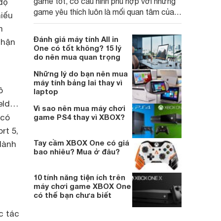
game tốt, có cấu hình phù hợp với những
độ
game yêu thích luôn là mối quan tâm của
hiếu
nhiều gamer. Cùng điểm qua gợi ý 4 dàn
m
máy chơi game 10 triệu tốt nhất 2018
Đánh giá máy tính All in
nhận
dưới đây để có cái nhìn khách quan hơn
One có tốt không? 15 lý
khi lựa chọn máy.
do nên mua quan trọng
Những lý do bạn nên mua
máy tính bảng lai thay vì
ô
laptop
ield…
Vì sao nên mua máy chơi
 có
game PS4 thay vì XBOX?
rt 5,
Tay cầm XBOX One có giá
dành
bao nhiêu? Mua ở đâu?
10 tính năng tiện ích trên
máy chơi game XBOX One
có thể bạn chưa biết
c tác