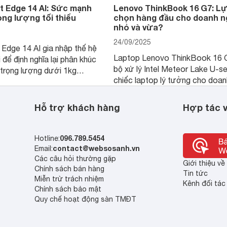
t Edge 14 AI: Sức mạnh
Lenovo ThinkBook 16 G7: L
rọng lượng tối thiểu
chọn hàng đầu cho doanh n
nhỏ và vừa?
24/09/2025
 Edge 14 AI gia nhập thế hệ
Laptop Lenovo ThinkBook 16 
 để định nghĩa lại phân khúc
bộ xử lý Intel Meteor Lake U-ser
trọng lượng dưới 1kg
chiếc laptop lý tưởng cho doan
màn hình OLED độ phân giải
nghiệp nhỏ và vừa, dân làm việ
đẹp cùng hiệu năng và khả
hay thậm chí là người dùng cá 
ng đầu, đáp ứng nhu cầu
Hỗ trợ khách hàng
Hợp tác v
đang tìm kiếm một thiết bị đáng 
iết bị doanh nhân cao cấp.
cậy với mức giá phải chăng.
096.789.5454
Hotline:
contact@websosanh.vn
Email:
Các câu hỏi thường gặp
Giới thiệu v
Chính sách bán hàng
Tin tức
Miễn trừ trách nhiệm
Kênh đối tác
Chính sách bảo mật
Quy chế hoạt động sàn TMĐT