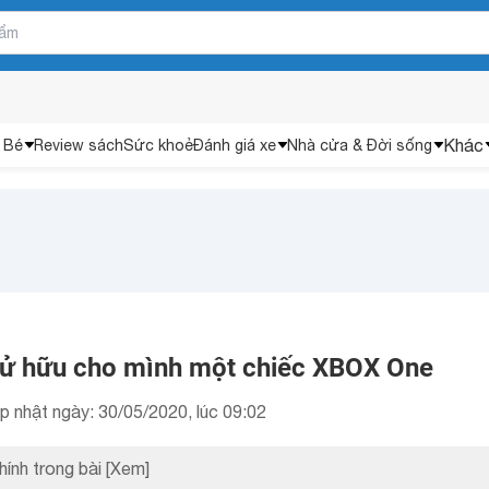
Khác
 Bé
Review sách
Sức khoẻ
Đánh giá xe
Nhà cửa & Đời sống
sử hữu cho mình một chiếc XBOX One
p nhật ngày: 30/05/2020, lúc 09:02
hính trong bài
[Xem]