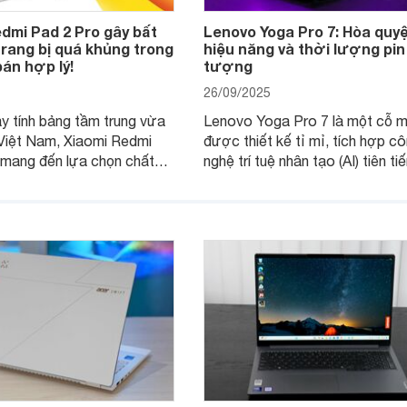
dmi Pad 2 Pro gây bất
Lenovo Yoga Pro 7: Hòa quyệ
rang bị quá khủng trong
hiệu năng và thời lượng pin
án hợp lý!
tượng
26/09/2025
 tính bảng tầm trung vừa
Lenovo Yoga Pro 7 là một cỗ 
 Việt Nam, Xiaomi Redmi
được thiết kế tỉ mỉ, tích hợp c
 mang đến lựa chọn chất
nghệ trí tuệ nhân tạo (AI) tiên ti
mức giá phù hợp túi tiền số
mang lại hiệu năng mạnh mẽ và 
i dùng.
lượng pin đáng kinh ngạc, hứa 
đáp ứng mọi nhu cầu của người
hiện đại.