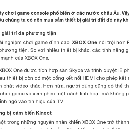
y chơi game console phổ biến ở các nước châu Âu. Vậ
iệu chúng ta có nên mua sắm thiết bị giải trí đắt đỏ này k
 giải trí đa phương tiện
XBOX One
rải nghiệm chơi game đỉnh cao,
nổi trội hơn 
 phương tiện. So với nhiều thiết bị khác, các tính năng giả
hế mạnh của XBOX One.
 XBOX One được tích hợp sẵn Skype và trình duyệt IE ph
au thiết bị còn có một cổng kết nối HDMI cho phép kết 
ồn phát video khác. Hơn nữa, người dùng cũng có thể t
ệc chơi game và xem phim một cách linh hoạt mà không p
nh ngõ vào tín hiệu của TV.
g bị cảm biến Kinect
một trong những nguyên nhân khiến XBOX One trở thàn