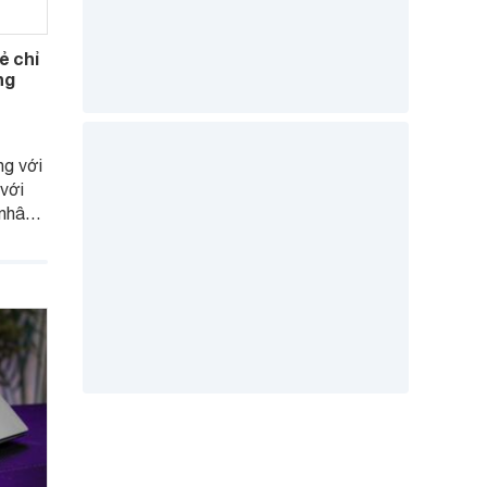
ẻ chỉ
ng
ng với
 với
 nhân
u
nhu
.