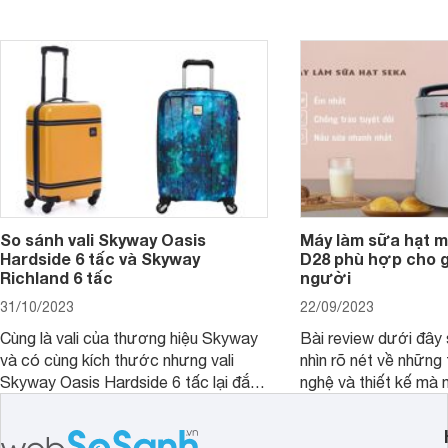
So sánh vali Skyway Oasis
Máy làm sữa hạt m
Hardside 6 tấc và Skyway
D28 phù hợp cho gi
Richland 6 tấc
người
31/10/2023
22/09/2023
Cùng là vali của thương hiệu Skyway
Bài review dưới đây 
và có cùng kích thước nhưng vali
nhìn rõ nét về những 
Skyway Oasis Hardside 6 tấc lại đắt
nghệ và thiết kế mà
hơn Vali Skyway Richland 6 tấc tận 1
Seka LN-D28 sở hữu
triệu đồng.
thể đưa ra quyết địn