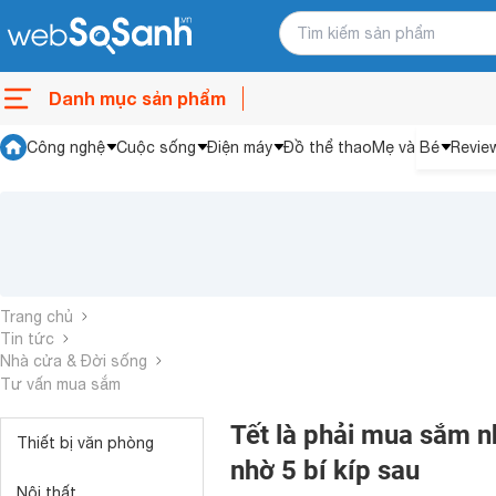
Danh mục sản phẩm
Công nghệ
Cuộc sống
Điện máy
Đồ thể thao
Mẹ và Bé
Revie
Trang chủ
Tin tức
Nhà cửa & Đời sống
Tư vấn mua sắm
Tết là phải mua sắm nh
Thiết bị văn phòng
nhờ 5 bí kíp sau
Nội thất