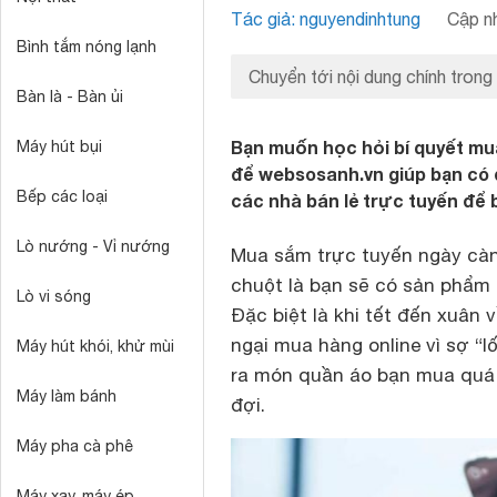
Tác giả: nguyendinhtung
Cập nh
Bình tắm nóng lạnh
Chuyển tới nội dung chính trong
Bàn là - Bàn ủi
Bạn muốn học hỏi bí quyết m
Máy hút bụi
để websosanh.vn giúp bạn có 
Bếp các loại
các nhà bán lẻ trực tuyến để
Lò nướng - Vỉ nướng
Mua sắm trực tuyến ngày càng
chuột là bạn sẽ có sản phẩm 
Lò vi sóng
Đặc biệt là khi tết đến xuân
ngại mua hàng online vì sợ “l
Máy hút khói, khử mùi
ra món quần áo bạn mua quá 
Máy làm bánh
đợi.
Máy pha cà phê
Máy xay, máy ép