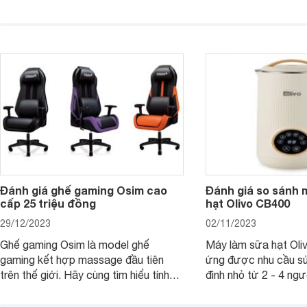
cho người thân, bạn bè, đồng nghiệp.
bè hoặc để chưng tr
Hãy để Websosanh.vn giới thiệu cho
tiên. Trong bài viết
bạn 7 mẫu hộp quà Tết giá tầm 300k
sẽ giới thiệu cho bạ
- 500k đẹp mắt nhé.
2025 mới vừa sang, 
mua sắm cuối năm.
Đánh giá ghế gaming Osim cao
Đánh giá so sánh 
cấp 25 triệu đồng
hạt Olivo CB400
29/12/2023
02/11/2023
Ghế gaming Osim là model ghế
Máy làm sữa hạt Ol
gaming kết hợp massage đầu tiên
ứng được nhu cầu sử
trên thế giới. Hãy cùng tìm hiểu tính
đình nhỏ từ 2 - 4 ng
năng và chất lượng của sản phẩm
qua bài đánh giá dướ
ngay trong bài viết sau.
hơn về dòng máy này