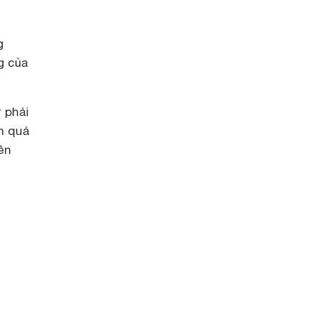
g
g của
 phải
nh quả
̀n