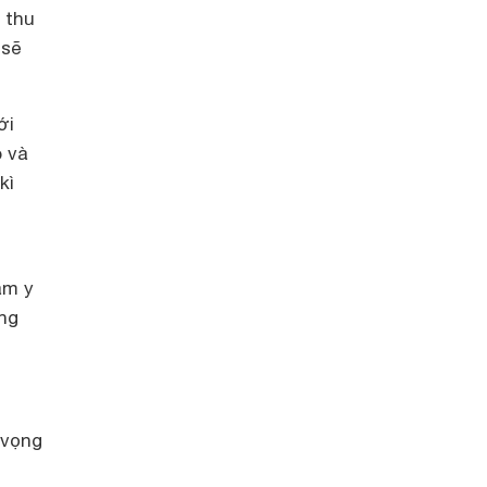
 thu
 sẽ
ới
 và
kì
.
âm y
ong
 vọng