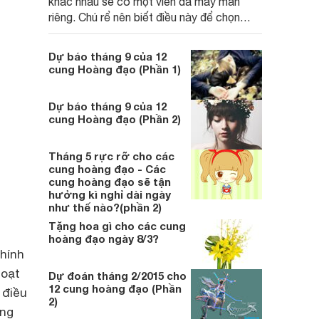
khác nhau sẽ có một viên đá may mắn
riêng. Chú rể nên biết điều này để chọn
nhẫn đính hôn gắn đá phù hợp nhất.
Dự báo tháng 9 của 12
cung Hoàng đạo (Phần 1)
Dự báo tháng 9 của 12
cung Hoàng đạo (Phần 2)
Tháng 5 rực rỡ cho các
cung hoàng đạo - Các
cung hoàng đạo sẽ tận
hưởng kì nghỉ dài ngày
như thế nào?(phần 2)
Tặng hoa gì cho các cung
hoàng đạo ngày 8/3?
hính
hoạt
Dự đoán tháng 2/2015 cho
12 cung hoàng đạo (Phần
 điều
2)
ong