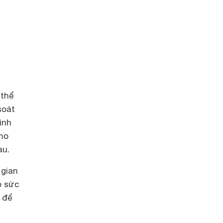
 thế
soát
ình
ho
au.
 gian
o sức
. để