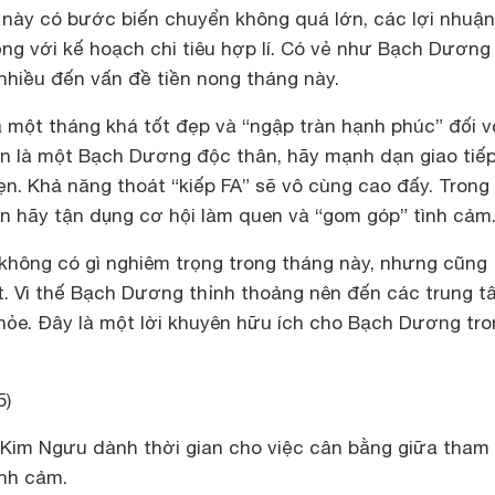
này có bước biến chuyển không quá lớn, các lợi nhuận
ng với kế hoạch chi tiêu hợp lí. Có vẻ như Bạch Dương
nhiều đến vấn đề tiền nong tháng này.
 một tháng khá tốt đẹp và “ngập tràn hạnh phúc” đối v
 là một Bạch Dương độc thân, hãy mạnh dạn giao tiếp
ẹn. Khả năng thoát “kiếp FA” sẽ vô cùng cao đấy. Trong 
ạn hãy tận dụng cơ hội làm quen và “gom góp” tình cảm
hông có gì nghiêm trọng trong tháng này, nhưng cũng
ốt. Vì thế Bạch Dương thỉnh thoảng nên đến các trung t
khỏe. Đây là một lời khuyên hữu ích cho Bạch Dương tr
5)
 Kim Ngưu dành thời gian cho việc cân bằng giữa tham
ình cảm.