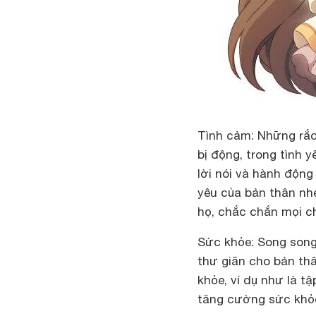
Tình cảm:
Những rắc
bị động, trong tình 
lời nói và hành độn
yêu của bản thân nh
họ, chắc chắn mọi ch
Sức khỏe:
Song song 
thư giãn cho bản thâ
khỏe, ví dụ như là t
tăng cường sức khỏ