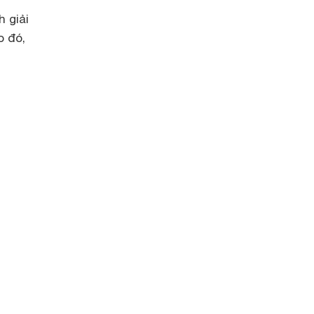
 giải
o đó,