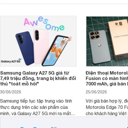
giải trí, chụp ảnh đến làm việc hằng
khúc cao cấp. Hiện 
ngày.
được nhiều đại lý á
trình giảm giá hấp d
thêm một lựa chọn c
người dùng Việt.
Samsung Galaxy A27 5G giá từ
Điện thoại Motorol
7,49 triệu đồng, trang bị khiến đối
Fusion có màn hình
thủ "toát mồ hôi"
7000 mAh, giá bán 
30/06/2026
25/06/2026
Samsung tiếp tục tập trung vào tính
Với giá bán hợp lý, đ
thực dụng trên các sản phẩm của
Motorola Edge 70 Fu
mình, và Galaxy A27 5G mới ra mắt
cho khách hàng Việt
thể hiện rõ định hướng này khi mang
smartphone chất lượ
tới cho người dùng một thiết bị chất
trang bị hiện đại hàn