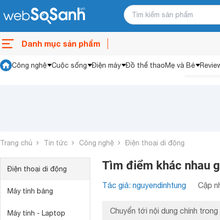
Danh mục sản phẩm
Công nghệ
Cuộc sống
Điện máy
Đồ thể thao
Mẹ và Bé
Revie
Trang chủ
Tin tức
Công nghệ
Điện thoại di động
Tìm điểm khác nhau gi
Điện thoại di động
Tác giả: nguyendinhtung
Cập nh
Máy tính bảng
Chuyển tới nội dung chính trong 
Máy tính - Laptop