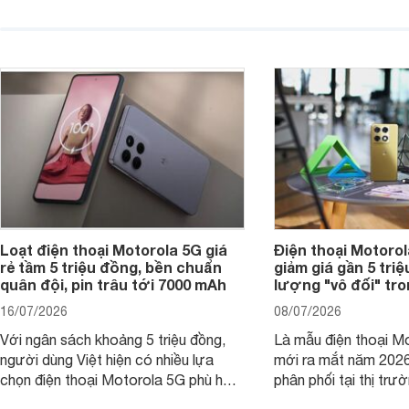
máy đang nhận được sự quan tâm
cửa hàng phân phối c
của nhiều khách hàng.
nhiên, mức độ giảm 
máy có sự khác biệt 
Loạt điện thoại Motorola 5G giá
Điện thoại Motoro
rẻ tầm 5 triệu đồng, bền chuẩn
giảm giá gần 5 tri
quân đội, pin trâu tới 7000 mAh
lượng "vô đối" tr
16/07/2026
08/07/2026
Với ngân sách khoảng 5 triệu đồng,
Là mẫu điện thoại Mo
người dùng Việt hiện có nhiều lựa
mới ra mắt năm 202
chọn điện thoại Motorola 5G phù hợp
phân phối tại thị trư
với các nhu cầu sử dụng phổ biến, từ
Motorola Signature