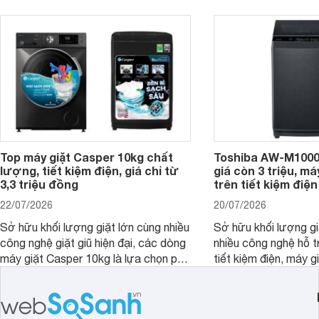
đây là 4 mẫu máy giặt Electrolux 10kg
đặc trưng tại nước t
nổi bật trong tầm giá 5–6 triệu đồng.
Top máy giặt Casper 10kg chất
Toshiba AW-M1000
lượng, tiết kiệm điện, giá chỉ từ
giá còn 3 triệu, má
3,3 triệu đồng
trên tiết kiệm điện
22/07/2026
20/07/2026
Sở hữu khối lượng giặt lớn cùng nhiều
Sở hữu khối lượng gi
công nghệ giặt giũ hiện đại, các dòng
nhiều công nghệ hỗ t
máy giặt Casper 10kg là lựa chọn phù
tiết kiệm điện, máy 
hợp cho những gia đình đông thành
M1000FV(MK) là lựa
viên.
nhắc cho các gia đình
bán hiện đã giảm đán