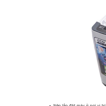
Nên lắp đặt máy ở nơi vị t