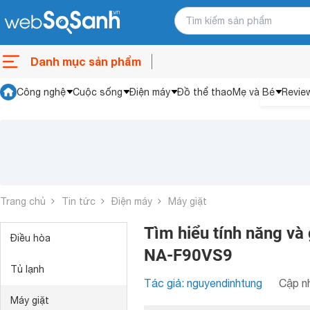
Danh mục sản phẩm
Công nghệ
Cuộc sống
Điện máy
Đồ thể thao
Mẹ và Bé
Revie
Trang chủ
Tin tức
Điện máy
Máy giặt
Tìm hiểu tính năng và
Điều hòa
NA-F90VS9
Tủ lạnh
Tác giả: nguyendinhtung
Cập nh
Máy giặt