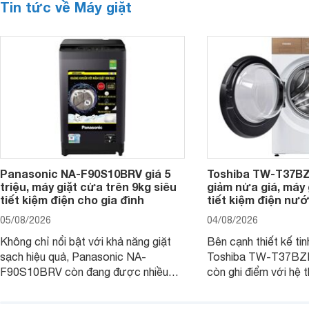
Tin tức về Máy giặt
Panasonic NA-F90S10BRV giá 5
Toshiba TW-T37B
triệu, máy giặt cửa trên 9kg siêu
giảm nửa giá, máy
tiết kiệm điện cho gia đình
tiết kiệm điện nướ
05/08/2026
04/08/2026
Không chỉ nổi bật với khả năng giặt
Bên cạnh thiết kế tin
sạch hiệu quả, Panasonic NA-
Toshiba TW-T37B
F90S10BRV còn đang được nhiều
còn ghi điểm với hệ 
đại lý bán với mức giá hấp dẫn, trở
giặt hiện đại, mang 
thành lựa chọn phù hợp cho các gia
sạch hiệu quả, giảm 