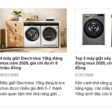
đình Việt đang tìm kiếm một mẫu máy
vệ quần áo tốt hơn s
giặt cửa trên 9kg.
giặt.
4 máy giặt Electrolux 10kg đáng
Top 4 máy giặt sấy 
mua năm 2026, giá chỉ dưới 6
đáng mua 2026, chỉ
triệu đồng
đồng
30/07/2026
27/07/2026
Máy giặt Electrolux 10kg đang là lựa
Bên cạnh khả năng g
chọn được nhiều gia đình 5-7 thành
hằng ngày, các mẫu 
viên quan tâm nhờ khả năng giặt
10kg dưới đây còn t
được lượng quần áo lớn, tích hợp
năng sấy khô tiện lợi,
nhiều công nghệ chăm sóc vải và
pháp hữu ích cho gia
mức giá ngày càng dễ tiếp cận. Dưới
ngày mưa kéo dài h