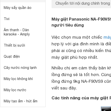
Chuyển tới nội dung chính trong 
Máy sấy quần áo
Máy giặt Panasonic NA-F90VS9
Tivi
người tiêu dùng
Âm thanh - Dàn
karaoke - Amply
Việc chọn mua một chiếc
máy
hợp lý với gia đình mình là đ
Thiết bị sưởi
phải ai cũng có nhiều kiến t
Quạt điện
máy giặt phù hợp nhất.
Nhiều chị em cảm thấy băn k
Cây nước nóng lạnh
lồng đứng sẽ là tốt hơn. Cùn
Máy lọc không khí
lồng đứng 9kg NA-F90VS9 cũn
viết sau đây.
Máy lọc nước
Các tính năng của máy giặt
Máy tạo ẩm - hút ẩm