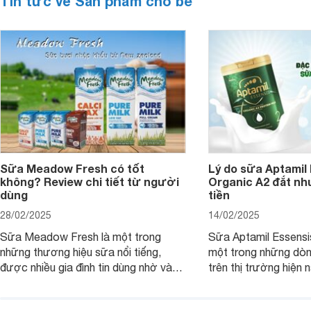
Tin tức về Sản phẩm cho bé
Sữa Meadow Fresh có tốt
Lý do sữa Aptamil
không? Review chi tiết từ người
Organic A2 đắt nh
dùng
tiền
28/02/2025
14/02/2025
Sữa Meadow Fresh là một trong
Sữa Aptamil Essensi
những thương hiệu sữa nổi tiếng,
một trong những dò
được nhiều gia đình tin dùng nhờ vào
trên thị trường hiện 
chất lượng dinh dưỡng và hương vị
phụ huynh khi tìm hi
thơm ngon. Vậy sữa Meadow Fresh
này thường thắc mắc