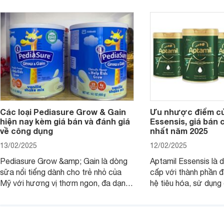
có tốt không? Thành phần dinh
Aptamil Essensis Org
dưỡng có gì đặc biệt? Giá sữa
hơn so với các dòng
Meadow Fresh trên thị trường hiện
giải đáp câu hỏi này,
nay ra sao? Hãy cùng tìm hiểu ngay.
4 yếu tố sau.
Các loại Pediasure Grow & Gain
Ưu nhược điểm củ
hiện nay kèm giá bán và đánh giá
Essensis, giá bán 
về công dụng
nhất năm 2025
13/02/2025
12/02/2025
Pediasure Grow &amp; Gain là dòng
Aptamil Essensis là
sữa nổi tiếng dành cho trẻ nhỏ của
cấp với thành phần 
Mỹ với hương vị thơm ngon, đa dạng
hệ tiêu hóa, sử dụn
mùi vị giúp trẻ tăng cân và phát triển
có cơ địa nhạy cảm 
chiều cao khỏe mạnh. Bài viết sau sẽ
hóa. Vậy dòng sữa n
giới thiệu cho mẹ các loại sữa
biệt, ưu và nhược đi