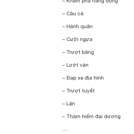
– Khám phá hang động
– Câu cá
– Hành quân
– Cưỡi ngựa
– Trượt băng
– Lướt ván
– Đạp xe địa hình
– Trượt tuyết
– Lặn
– Thám hiểm đại dương
…