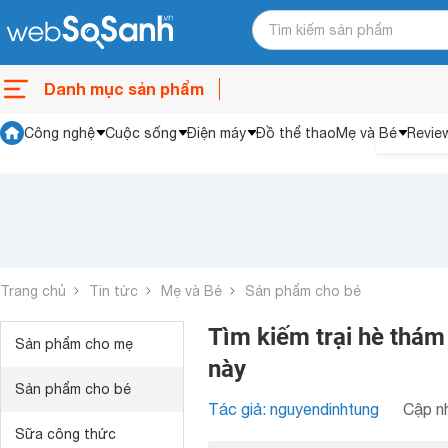
Danh mục sản phẩm
Công nghệ
Cuộc sống
Điện máy
Đồ thể thao
Mẹ và Bé
Revie
Trang chủ
Tin tức
Mẹ và Bé
Sản phẩm cho bé
Tìm kiếm trại hè thám
Sản phẩm cho mẹ
này
Sản phẩm cho bé
Tác giả: nguyendinhtung
Cập nh
Sữa công thức