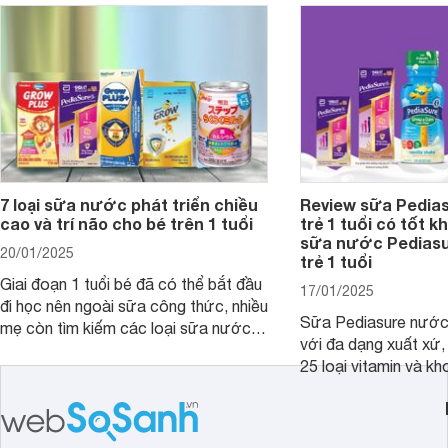
Pediasure Grow &amp; Gain hiện nay
cùng Websosanh.vn t
và giá bán của từng loại.
đây.
7 loại sữa nước phát triển chiều
Review sữa Pedia
cao và trí não cho bé trên 1 tuổi
trẻ 1 tuổi có tốt k
sữa nước Pedias
20/01/2025
trẻ 1 tuổi
Giai đoạn 1 tuổi bé đã có thể bắt đầu
17/01/2025
đi học nên ngoài sữa công thức, nhiều
Sữa Pediasure nước 
mẹ còn tìm kiếm các loại sữa nước
với đa dạng xuất xứ,
pha sẵn để bổ sung dưỡng chất cho
25 loại vitamin và k
trẻ. Dưới đây là 7 loại sữa nước phát
nhau rất tốt cho sự p
triển chiều cao và trí não cho bé trên
nhất là các bé biếng
1 tuổi tốt mà mẹ bỉm nên lựa chọn.
cân.