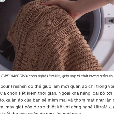
ux EWF1042BDWA công nghệ UltraMix, giúp duy trì chất lượng quần áo
pour Freshen có thể giúp làm mới quần áo chỉ trong vò
lựa chọn tiết kiệm thời gian. Ngoài khả năng loại bỏ tớ
áo, quần áo của bạn sẽ mềm mại và thơm mát như lần 
ra, máy giặt còn được thiết kế với công nghệ UltraMix, 
à tuổi thọ của quần áo như lúc mới mua.