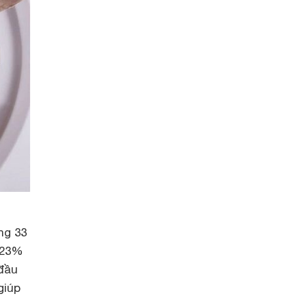
ng 33
i 23%
đầu
giúp