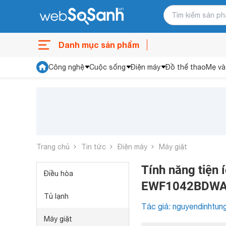
Danh mục sản phẩm
Công nghệ
Cuộc sống
Điện máy
Đồ thể thao
Mẹ và
Trang chủ
Tin tức
Điện máy
Máy giặt
Tính năng tiện
Điều hòa
EWF1042BDW
Tủ lạnh
Tác giả: nguyendinhtun
Máy giặt