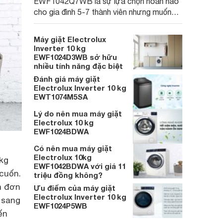
EWF1042Q7WB là sự lựa chọn hoàn hảo
cho gia đình 5-7 thành viên nhưng muốn
tiết kiệm điện hiệu quả. Không chỉ vậy, sản
phẩm còn trang bị nhiều tiện ích và công
Máy giặt Electrolux
nghệ giặt hiện đại giúp nâng cao trải
Inverter 10 kg
nghiệm cho người sử dụng.
EWF1024D3WB sở hữu
nhiều tính năng đặc biệt
Đánh giá máy giặt
Electrolux Inverter 10 kg
EWT1074M5SA
Lý do nên mua máy giặt
Electrolux 10 kg
EWF1024BDWA
Có nên mua máy giặt
Electrolux 10kg
 kg
EWF1042BDWA với giá 11
 cuốn.
triệu đồng không?
n đơn
Ưu điểm của máy giặt
Electrolux Inverter 10 kg
 sang
EWF1024P5WB
ến