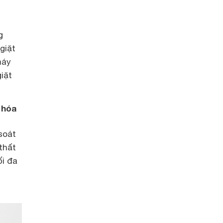
g
giặt
máy
iặt
 hóa
soát
thất
ối đa