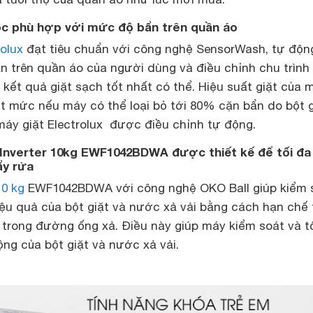
ọc phù hợp với mức độ bẩn trên quần áo
rolux
đạt tiêu chuẩn với công nghệ SensorWash, tự độn
n trên quần áo của người dùng và điều chỉnh chu trình 
ết quả giặt sạch tốt nhất có thể. Hiệu suất giặt của 
ết mức nếu máy có thể loại bỏ tới 80% cặn bẩn do bột g
máy giặt Electrolux được điều chỉnh tự động.
x Inverter 10kg EWF1042BDWA được thiết kế để tối đa
ẩy rửa
10 kg
EWF1042BDWA với công nghệ OKO Ball giúp kiểm 
iệu quả của bột giặt và nước xả vải bằng cách hạn chế 
 trong đường ống xả. Điều này giúp máy kiểm soát và t
ng của bột giặt và nước xả vải.