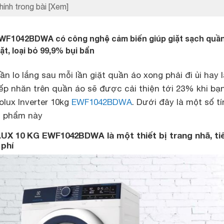
hính trong bài
[Xem]
 EWF1042BDWA có công nghệ cảm biến giúp giặt sạch quầ
ặt, loại bỏ 99,9% bụi bẩn
 lo lắng sau mỗi lần giặt quần áo xong phải đi ủi hay là
ếp nhăn trên quần áo sẽ được cải thiện tới 23% khi bạ
olux Inverter 10kg
EWF1042BDWA
. Dưới đây là một số tí
n phẩm này
X 10 KG EWF1042BDWA là một thiết bị trang nhã, ti
 phí