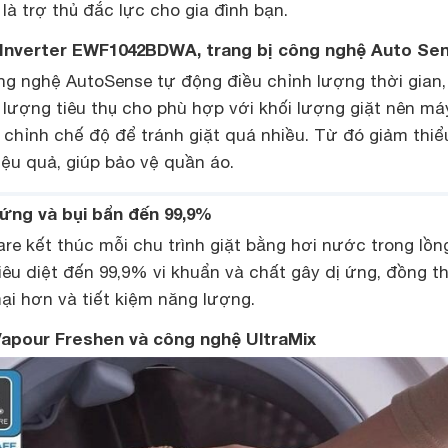
là trợ thủ đắc lực cho gia đình bạn.
x Inverter EWF1042BDWA, trang bị công nghệ Auto Se
ng nghệ AutoSense tự động điều chỉnh lượng thời gian,
lượng tiêu thụ cho phù hợp với khối lượng giặt nên máy
u chỉnh chế độ để tránh giặt quá nhiều. Từ đó giảm thiể
iệu quả, giúp bảo vệ quần áo.
 ứng và bụi bẩn đến 99,9%
e kết thúc mỗi chu trình giặt bằng hơi nước trong lồng
tiêu diệt đến 99,9% vi khuẩn và chất gây dị ứng, đồng t
i hơn và tiết kiệm năng lượng.
apour Freshen và công nghệ UltraMix