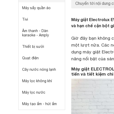
Chuyển tới nội dung c
Máy sấy quần áo
Máy giặt Electrolux
Tivi
và hạn chế cặn bột gi
Âm thanh - Dàn
karaoke - Amply
Giờ đây bạn không cần
một lượt nữa. Các n
Thiết bị sưởi
dụng máy giặt Electr
Quạt điện
năng nổi bật của sả
Máy giặt ELECTROLU
Cây nước nóng lạnh
tiến và tiết kiệm chi
Máy lọc không khí
Máy lọc nước
Máy tạo ẩm - hút ẩm