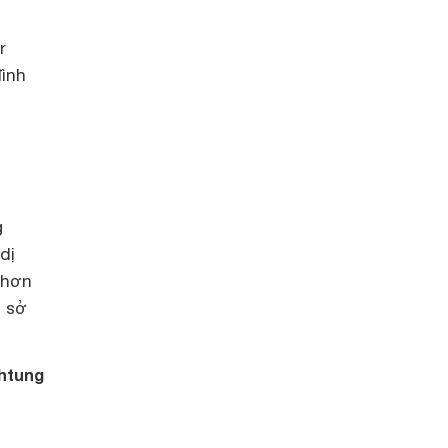
r
đình
g
dị
 hơn
n sở
htung