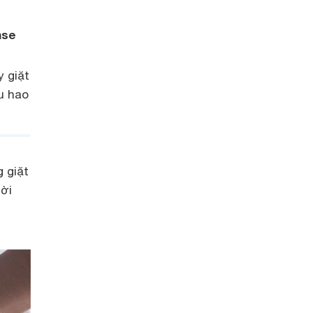
nse
 giặt
u hao
 giặt
hời