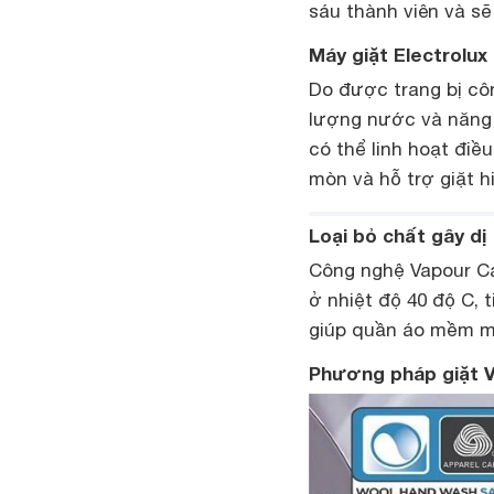
sáu thành viên và sẽ 
Máy giặt Electrolu
Do được trang bị cô
lượng nước và năng 
có thể linh hoạt điề
mòn và hỗ trợ giặt h
Loại bỏ chất gây dị
Công nghệ Vapour Car
ở nhiệt độ 40 độ C, 
giúp quần áo mềm mạ
Phương pháp giặt V