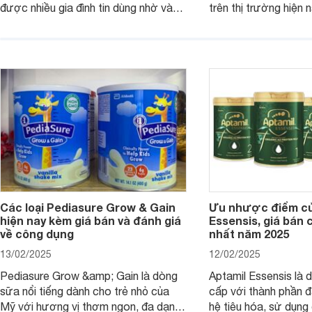
được nhiều gia đình tin dùng nhờ vào
trên thị trường hiện 
chất lượng dinh dưỡng và hương vị
phụ huynh khi tìm hi
thơm ngon. Vậy sữa Meadow Fresh
này thường thắc mắc
có tốt không? Thành phần dinh
Aptamil Essensis Org
dưỡng có gì đặc biệt? Giá sữa
hơn so với các dòng
Meadow Fresh trên thị trường hiện
giải đáp câu hỏi này,
nay ra sao? Hãy cùng tìm hiểu ngay.
4 yếu tố sau.
Các loại Pediasure Grow & Gain
Ưu nhược điểm củ
hiện nay kèm giá bán và đánh giá
Essensis, giá bán 
về công dụng
nhất năm 2025
13/02/2025
12/02/2025
Pediasure Grow &amp; Gain là dòng
Aptamil Essensis là
sữa nổi tiếng dành cho trẻ nhỏ của
cấp với thành phần 
Mỹ với hương vị thơm ngon, đa dạng
hệ tiêu hóa, sử dụn