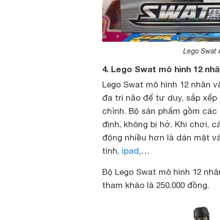
Lego Swat x
4. Lego Swat mô hình 12 nhân
Lego Swat mô hình 12 nhân vật
đa trí não để tư duy, sắp xế
chỉnh. Bộ sản phẩm gồm các c
định, không bị hở. Khi chơi, c
động nhiều hơn là dán mặt và
tính,
ipad
,…
Bộ Lego Swat mô hình 12 nhân 
tham khảo là 250.000 đồng.