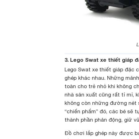
L
3. Lego Swat xe thiết giáp 
Lego Swat xe thiết giáp đặc
ghép khác nhau. Những mảnh g
toàn cho trẻ nhỏ khi không c
nhà sản xuất cũng rất tỉ mỉ, k
không còn những đường nét s
“chiến phẩm” đó, các bé sẽ t
thành phần phản động, giữ vữ
Đồ chơi lắp ghép này được bá