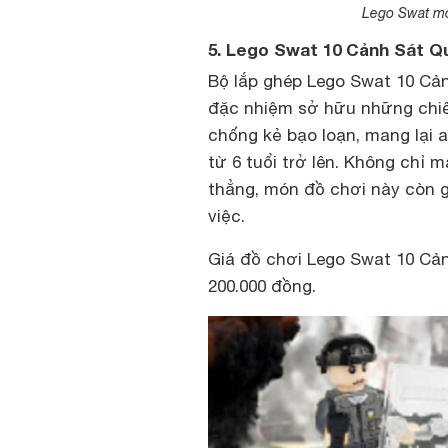
Lego Swat mô 
5. Lego Swat 10 Cảnh Sát Q
Bộ lắp ghép Lego Swat 10 Cả
đặc nhiệm sở hữu những chiế
chống kẻ bạo loạn, mang lại 
từ 6 tuổi trở lên. Không chỉ 
thẳng, món đồ chơi này còn g
việc.
Giá đồ chơi Lego Swat 10 Cả
200.000 đồng.