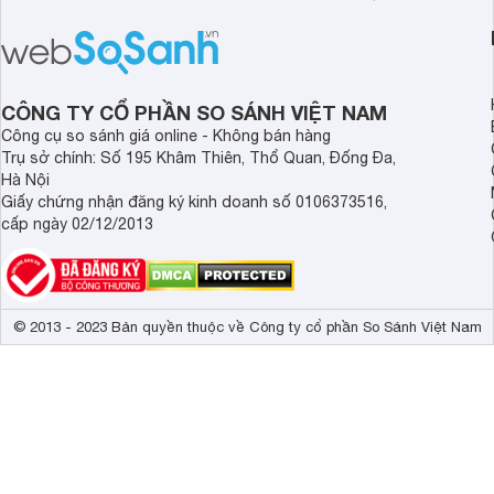
nhau rất tốt cho sự p
triển chiều cao và trí não cho bé trên
nhất là các bé biếng
1 tuổi tốt mà mẹ bỉm nên lựa chọn.
cân.
CÔNG TY CỔ PHẦN SO SÁNH VIỆT NAM
Công cụ so sánh giá online - Không bán hàng
Trụ sở chính: Số 195 Khâm Thiên, Thổ Quan, Đống Đa,
Hà Nội
Giấy chứng nhận đăng ký kinh doanh số 0106373516,
cấp ngày 02/12/2013
© 2013 - 2023 Bản quyền thuộc về Công ty cổ phần So Sánh Việt Nam