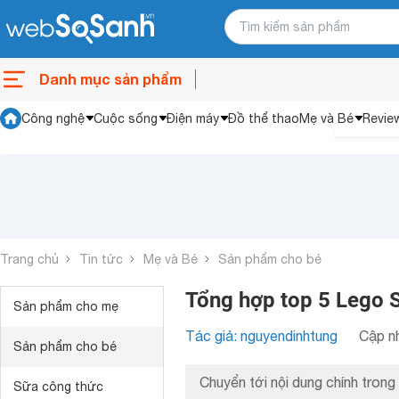
Danh mục sản phẩm
Công nghệ
Cuộc sống
Điện máy
Đồ thể thao
Mẹ và Bé
Revie
Trang chủ
Tin tức
Mẹ và Bé
Sản phẩm cho bé
Tổng hợp top 5 Lego S
Sản phẩm cho mẹ
Tác giả: nguyendinhtung
Cập nh
Sản phẩm cho bé
Chuyển tới nội dung chính trong 
Sữa công thức