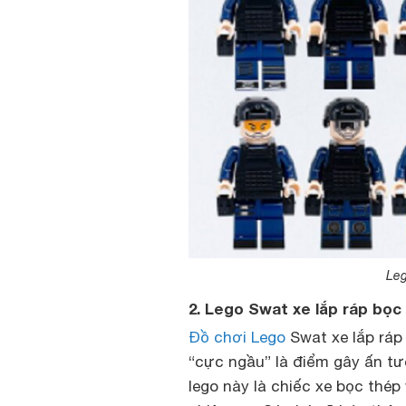
Leg
2. Lego Swat xe lắp ráp bọc
Đồ chơi Lego
Swat xe lắp ráp 
“cực ngầu” là điểm gây ấn tư
lego này là chiếc xe bọc thé