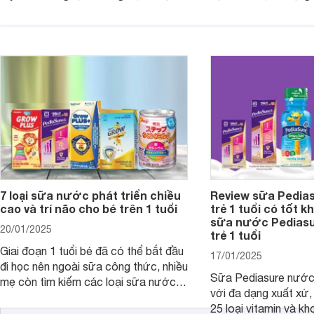
mùi vị giúp trẻ tăng cân và phát triển
có cơ địa nhạy cảm 
chiều cao khỏe mạnh. Bài viết sau sẽ
hóa. Vậy dòng sữa n
giới thiệu cho mẹ các loại sữa
biệt, ưu và nhược đi
Pediasure Grow &amp; Gain hiện nay
cùng Websosanh.vn t
và giá bán của từng loại.
đây.
7 loại sữa nước phát triển chiều
Review sữa Pedia
cao và trí não cho bé trên 1 tuổi
trẻ 1 tuổi có tốt k
sữa nước Pedias
20/01/2025
trẻ 1 tuổi
Giai đoạn 1 tuổi bé đã có thể bắt đầu
17/01/2025
đi học nên ngoài sữa công thức, nhiều
Sữa Pediasure nước 
mẹ còn tìm kiếm các loại sữa nước
với đa dạng xuất xứ,
pha sẵn để bổ sung dưỡng chất cho
25 loại vitamin và k
trẻ. Dưới đây là 7 loại sữa nước phát