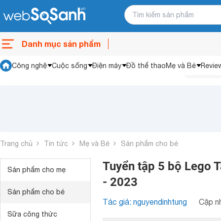
Danh mục sản phẩm
Công nghệ
Cuộc sống
Điện máy
Đồ thể thao
Mẹ và Bé
Revie
Trang chủ
Tin tức
Mẹ và Bé
Sản phẩm cho bé
Tuyển tập 5 bộ Lego T
Sản phẩm cho mẹ
- 2023
Sản phẩm cho bé
Tác giả: nguyendinhtung
Cập nh
Sữa công thức