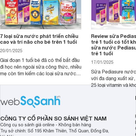
7 loại sữa nước phát triển chiều
Review sữa Pedia
cao và trí não cho bé trên 1 tuổi
trẻ 1 tuổi có tốt k
sữa nước Pedias
20/01/2025
trẻ 1 tuổi
Giai đoạn 1 tuổi bé đã có thể bắt đầu
17/01/2025
đi học nên ngoài sữa công thức, nhiều
Sữa Pediasure nước 
mẹ còn tìm kiếm các loại sữa nước
với đa dạng xuất xứ,
pha sẵn để bổ sung dưỡng chất cho
25 loại vitamin và k
trẻ. Dưới đây là 7 loại sữa nước phát
nhau rất tốt cho sự p
triển chiều cao và trí não cho bé trên
nhất là các bé biếng
1 tuổi tốt mà mẹ bỉm nên lựa chọn.
cân.
CÔNG TY CỔ PHẦN SO SÁNH VIỆT NAM
Công cụ so sánh giá online - Không bán hàng
Trụ sở chính: Số 195 Khâm Thiên, Thổ Quan, Đống Đa,