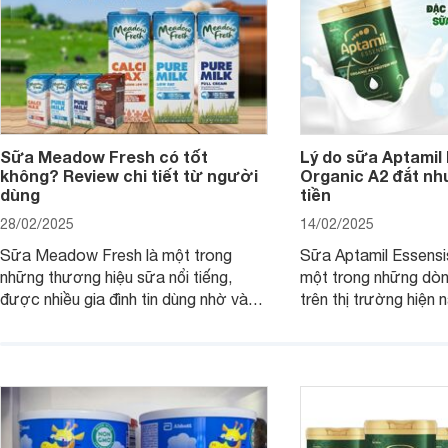
Sữa Meadow Fresh có tốt
Lý do sữa Aptamil
không? Review chi tiết từ người
Organic A2 đắt nh
dùng
tiền
28/02/2025
14/02/2025
Sữa Meadow Fresh là một trong
Sữa Aptamil Essensi
những thương hiệu sữa nổi tiếng,
một trong những dò
được nhiều gia đình tin dùng nhờ vào
trên thị trường hiện 
chất lượng dinh dưỡng và hương vị
phụ huynh khi tìm hi
thơm ngon. Vậy sữa Meadow Fresh
này thường thắc mắc
có tốt không? Thành phần dinh
Aptamil Essensis Org
dưỡng có gì đặc biệt? Giá sữa
hơn so với các dòng
Meadow Fresh trên thị trường hiện
giải đáp câu hỏi này,
nay ra sao? Hãy cùng tìm hiểu ngay.
4 yếu tố sau.