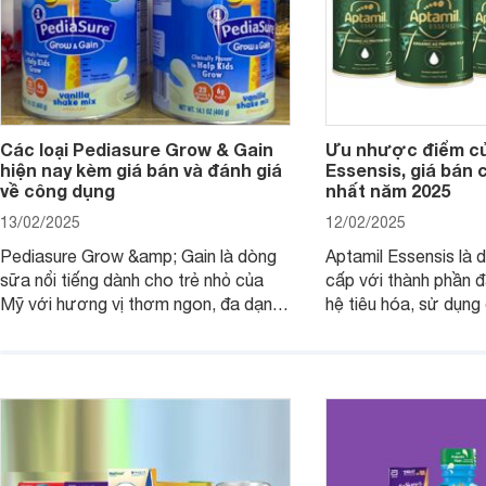
Các loại Pediasure Grow & Gain
Ưu nhược điểm củ
hiện nay kèm giá bán và đánh giá
Essensis, giá bán 
về công dụng
nhất năm 2025
13/02/2025
12/02/2025
Pediasure Grow &amp; Gain là dòng
Aptamil Essensis là
sữa nổi tiếng dành cho trẻ nhỏ của
cấp với thành phần 
Mỹ với hương vị thơm ngon, đa dạng
hệ tiêu hóa, sử dụn
mùi vị giúp trẻ tăng cân và phát triển
có cơ địa nhạy cảm 
chiều cao khỏe mạnh. Bài viết sau sẽ
hóa. Vậy dòng sữa n
giới thiệu cho mẹ các loại sữa
biệt, ưu và nhược đi
Pediasure Grow &amp; Gain hiện nay
cùng Websosanh.vn t
và giá bán của từng loại.
đây.