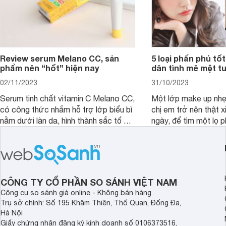
Review serum Melano CC, sản
5 loại phấn phủ tốt
phẩm nên “hốt” hiện nay
dân tình mê mệt tu
02/11/2023
31/10/2023
Serum tinh chất vitamin C Melano CC,
Một lớp make up nhẹ
có công thức nhắm hỗ trợ lớp biểu bì
chị em trở nên thật 
nằm dưới làn da, hình thành sắc tố da,
ngày, để tìm một lọ p
loại bỏ đồi mồi và các nếp nhăn sâu.
rẻ phù hợp để sử dụ
ngày dài cần đọc nga
đây.
CÔNG TY CỔ PHẦN SO SÁNH VIỆT NAM
Công cụ so sánh giá online - Không bán hàng
Trụ sở chính: Số 195 Khâm Thiên, Thổ Quan, Đống Đa,
Hà Nội
Giấy chứng nhận đăng ký kinh doanh số 0106373516,