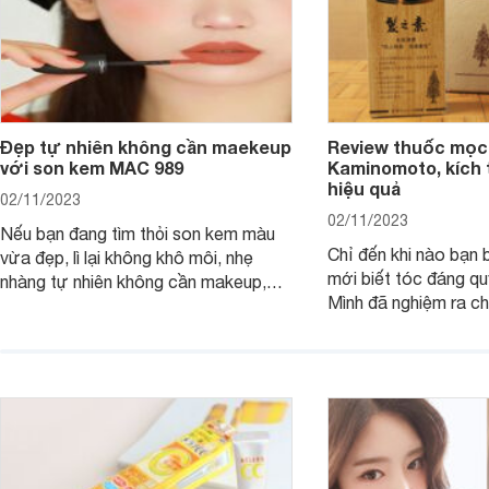
Đẹp tự nhiên không cần maekeup
Review thuốc mọc
với son kem MAC 989
Kaminomoto, kích 
hiệu quả
02/11/2023
02/11/2023
Nếu bạn đang tìm thỏi son kem màu
Chỉ đến khi nào bạn b
vừa đẹp, lì lại không khô môi, nhẹ
mới biết tóc đáng qu
nhàng tự nhiên không cần makeup,
Mình đã nghiệm ra ch
son kem MAC 989 chính là lựa chọn
đây tóc chẳng khác n
phù hợp.
cả. Tóc thưa mà còn 
nấc. Mặc dù đã đổi rấ
gội, xả, trang bị cả 
mà vẫn chưa cải thiệ