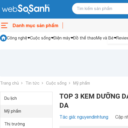
Danh mục sản phẩm
Công nghệ
Cuộc sống
Điện máy
Đồ thể thao
Mẹ và Bé
Revie
Trang chủ
Tin tức
Cuộc sống
Mỹ phẩm
TOP 3 KEM DƯỠNG DA
Du lịch
DA
Mỹ phẩm
Tác giả: nguyendinhtung
Cập nh
Thị trường