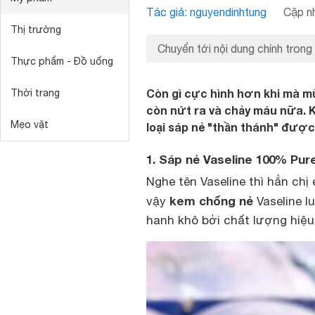
Tác giả: nguyendinhtung
Cập nh
Thị trường
Chuyển tới nội dung chính trong
Thực phẩm - Đồ uống
Còn gì cực hình hơn khi mà mù
Thời trang
còn nứt ra và chảy máu nữa. K
Mẹo vặt
loại sáp nẻ "thần thánh" đượ
1. Sáp nẻ Vaseline 100% Pure
Nghe tên Vaseline thì hẳn ch
kem chống nẻ
vậy
Vaseline l
hanh khô bởi chất lượng hiệu 