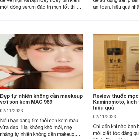
đề về mụn và bạn loay hoay tìm kiếm
để sử dụng sản phẩm
một dòng serum đặc trị mụn tốt thì bài
an toàn, hiệu quả nhấ
viết dưới đây sẽ giúp bạn.
hưởng tới làn da.
Đẹp tự nhiên không cần maekeup
Review thuốc mọc
với son kem MAC 989
Kaminomoto, kích 
hiệu quả
02/11/2023
02/11/2023
Nếu bạn đang tìm thỏi son kem màu
Chỉ đến khi nào bạn b
vừa đẹp, lì lại không khô môi, nhẹ
mới biết tóc đáng qu
nhàng tự nhiên không cần makeup,