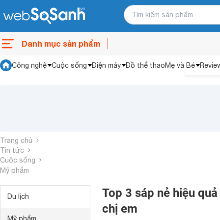
Danh mục sản phẩm
Công nghệ
Cuộc sống
Điện máy
Đồ thể thao
Mẹ và Bé
Revie
Trang chủ
Tin tức
Cuộc sống
Mỹ phẩm
Top 3 sáp nẻ hiệu quả
Du lịch
chị em
Mỹ phẩm