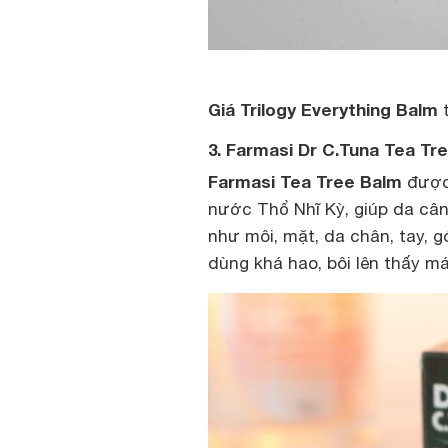
Giá Trilogy Everything Balm
t
3. Farmasi Dr C.Tuna Tea Tr
Farmasi Tea Tree Balm
được 
nước Thổ Nhĩ Kỳ, giúp da câ
như môi, mặt, da chân, tay, g
dùng khá hao, bôi lên thấy m