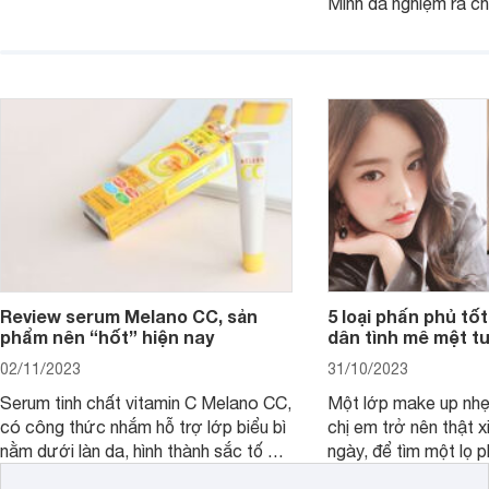
Mình đã nghiệm ra ch
son kem MAC 989 chính là lựa chọn
đây tóc chẳng khác n
phù hợp.
cả. Tóc thưa mà còn 
nấc. Mặc dù đã đổi rấ
gội, xả, trang bị cả 
mà vẫn chưa cải thiệ
Review serum Melano CC, sản
5 loại phấn phủ tốt
phẩm nên “hốt” hiện nay
dân tình mê mệt tu
02/11/2023
31/10/2023
Serum tinh chất vitamin C Melano CC,
Một lớp make up nhẹ
có công thức nhắm hỗ trợ lớp biểu bì
chị em trở nên thật 
nằm dưới làn da, hình thành sắc tố da,
ngày, để tìm một lọ p
loại bỏ đồi mồi và các nếp nhăn sâu.
rẻ phù hợp để sử dụ