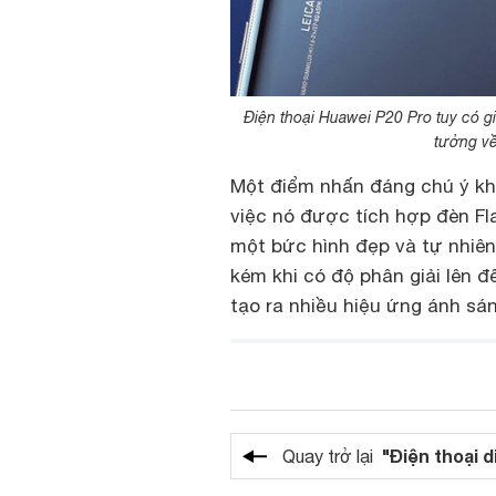
Điện thoại Huawei P20 Pro tuy có g
tưởng về
Một điểm nhấn đáng chú ý khá
việc nó được tích hợp đèn Fl
một bức hình đẹp và tự nhiên
kém khi có độ phân giải lên 
tạo ra nhiều hiệu ứng ánh sá
"Điện thoại d
Quay trở lại