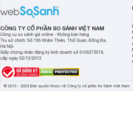
cận sản phẩm chính hãng.
tới cho người dùng m
lượng với nhiều tran
độ bền bỉ cho nhu cầ
dài.
CÔNG TY CỔ PHẦN SO SÁNH VIỆT NAM
Công cụ so sánh giá online - Không bán hàng
Trụ sở chính: Số 195 Khâm Thiên, Thổ Quan, Đống Đa,
Hà Nội
Giấy chứng nhận đăng ký kinh doanh số 0106373516,
cấp ngày 02/12/2013
© 2013 - 2023 Bản quyền thuộc về Công ty cổ phần So Sánh Việt Nam