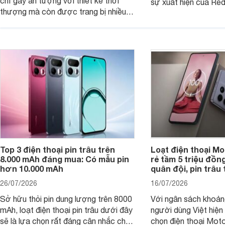
chỉ gây ấn tượng với thiết kế thời
sự xuất hiện của Re
thượng mà còn được trang bị nhiều
máy đang nhận được
tính năng và công nghệ hiện đại, đáp
của nhiều khách hàng
ứng tốt nhu cầu sử dụng hằng ngày
của người dùng phổ thông.
Top 3 điện thoại pin trâu trên
Loạt điện thoại Mo
8.000 mAh đáng mua: Có mẫu pin
rẻ tầm 5 triệu đồn
hơn 10.000 mAh
quân đội, pin trâu
26/07/2026
16/07/2026
Sở hữu thỏi pin dung lượng trên 8000
Với ngân sách khoảng
mAh, loạt điện thoại pin trâu dưới đây
người dùng Việt hiện
sẽ là lựa chọn rất đáng cân nhắc cho
chọn điện thoại Mot