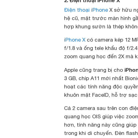
2. Điện thoại iPhone X
Điện thoại iPhone
X sở hữu ng
hệ cũ, mặt trước màn hình gầ
hợp khung sườn là thép không
iPhone X
có camera kép 12 MP 
f/1.8 và ống tele khẩu độ f/2
zoom quang học đến 2X mà kh
iPho
Apple cũng trang bị cho
3 GB, chíp A11 mới nhất Bion
hoạt các tính năng độc quyền
khuôn mặt FaceID, hỗ trợ sạ
Cả 2 camera sau trên con điệ
quang học OIS giúp việc zoom
hơn, tính năng này cũng giúp
trong khi di chuyển. Đèn fla