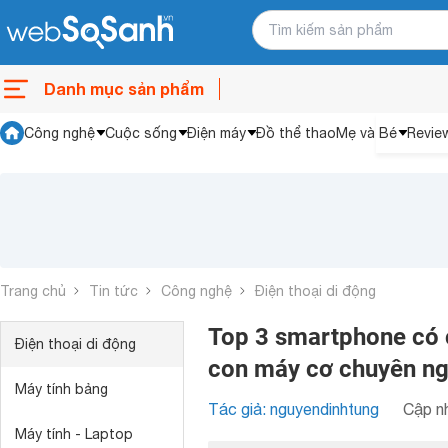
Danh mục sản phẩm
Công nghệ
Cuộc sống
Điện máy
Đồ thể thao
Mẹ và Bé
Revie
Trang chủ
Tin tức
Công nghệ
Điện thoại di động
Top 3 smartphone có 
Điện thoại di động
con máy cơ chuyên ng
Máy tính bảng
Tác giả: nguyendinhtung
Cập nh
Máy tính - Laptop