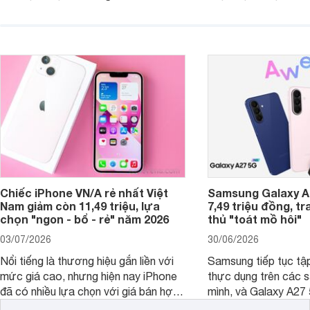
người dùng Việt.
với các nhu cầu sử d
giải trí, chụp ảnh đế
ngày.
Chiếc iPhone VN/A rẻ nhất Việt
Samsung Galaxy A2
Nam giảm còn 11,49 triệu, lựa
7,49 triệu đồng, tr
chọn "ngon - bổ - rẻ" năm 2026
thủ "toát mồ hôi"
03/07/2026
30/06/2026
Nổi tiếng là thương hiệu gắn liền với
Samsung tiếp tục tập
mức giá cao, nhưng hiện nay iPhone
thực dụng trên các 
đã có nhiều lựa chọn với giá bán hợp
mình, và Galaxy A27
lý hơn, giúp người dùng dễ dàng tiếp
thể hiện rõ định hướ