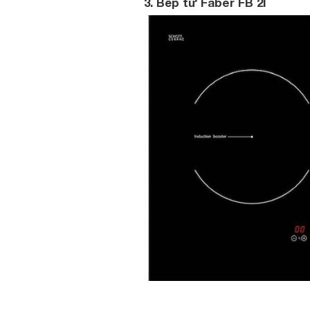
3. Bếp từ Faber FB 2I