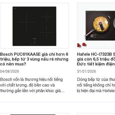
Bosch PUC61KAA5E giá chỉ hơn 6
Hafele HC-I7323B 5
triệu, bếp từ 3 vùng nấu rẻ nhưng
giá còn 6,5 triệu 
có nên mua?
Đức tiết kiệm điện
04/08/2026
31/07/2026
Bosch vốn là thương hiệu nổi tiếng
Dòng bếp từ của th
với chất lượng, độ bền cao và
nổi tiếng không chỉ hộ
thường gắn liền với phân khúc giá
bị hiện đại mà Hafe
cao. Tuy nhiên, trên thị trường hiện
536.61.886 còn đan
nay, mẫu bếp từ Bosch 3 vùng nấu
hàng, siêu thị điện m
PUC61KAA5E lại đang được nhiều
đưa tới lựa chọn ch
đơn vị phân phối với mức giá khá dễ
gia đình.