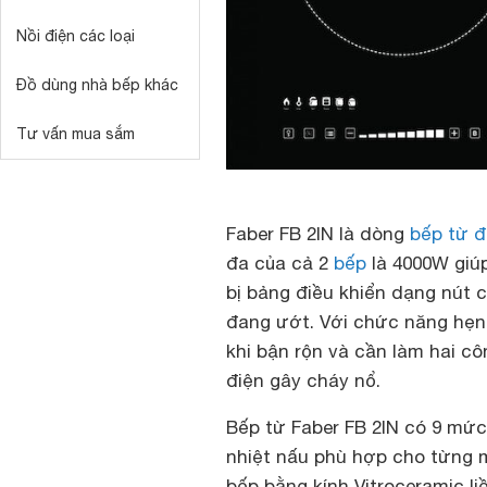
Nồi điện các loại
Đồ dùng nhà bếp khác
Tư vấn mua sắm
Faber FB 2IN là dòng
bếp từ đ
đa của cả 2
bếp
là 4000W giú
bị bảng điều khiển dạng nút 
đang ướt. Với chức năng hẹn 
khi bận rộn và cần làm hai cô
điện gây cháy nổ.
Bếp từ Faber FB 2IN có 9 mứ
nhiệt nấu phù hợp cho từng 
bếp bằng kính Vitroceramic li