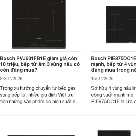
tiếp cận, thu hút sự quan tâm của
nhiều người tiêu dùng.
Bosch PVJ631FB1E giảm giá còn
Bosch PIE875DC1E
10 triệu, bếp từ âm 3 vùng nấu có
mạnh, bếp từ 4 vù
còn đáng mua?
đáng mua trong n
23/07/2026
15/07/2026
Trong xu hướng chuyển từ bếp gas
Sở hữu 4 vùng nấu li
sang bếp từ, nhiều gia đình Việt ưu
công suất mạnh mẽ,
tiên những sản phẩm có hiệu suất nấu
PIE875DC1E là lựa 
nướng cao, độ bền tốt và đến từ các
nhu cầu nấu nướng củ
thương hiệu uy tín. Bosch
thời được trang bị nh
PVJ631FB1E là một trong những
minh và tính năng an 
mẫu bếp đáp ứng tốt các tiêu chí này.