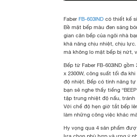
Faber
FB-603IND
có thiết kế s
Bề mặt bếp màu đen sáng bón
gian căn bếp của ngôi nhà bạn
khả năng chịu nhiệt, chịu lực
mà không lo mặt bếp bị nứt, 
Bếp từ Faber FB-603IND gồm 3
x 2300W, công suất tối đa kh
độ nhiệt. Bếp có tính năng tự 
bạn sẽ nghe thấy tiếng “BEEP
tập trung nhiệt độ nấu, trán
Với chế độ hẹn giờ tắt bếp l
làm những công việc khác mà 
Hy vọng qua 4 sản phẩm được
lựa chọn phù hợp và ưng ý nh