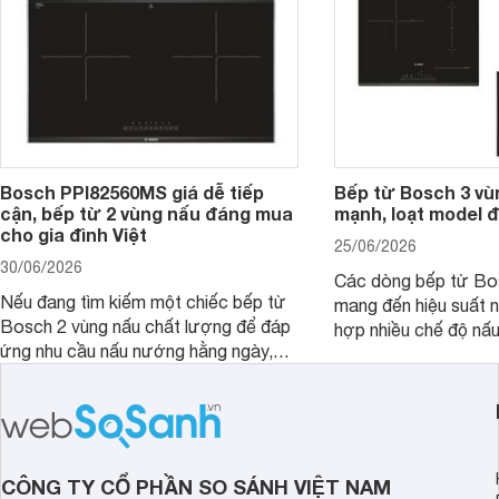
Bosch PPI82560MS giá dễ tiếp
Bếp từ Bosch 3 vù
cận, bếp từ 2 vùng nấu đáng mua
mạnh, loạt model 
cho gia đình Việt
25/06/2026
30/06/2026
Các dòng bếp từ Bo
Nếu đang tìm kiếm một chiếc bếp từ
mang đến hiệu suất 
Bosch 2 vùng nấu chất lượng để đáp
hợp nhiều chế độ nấu
ứng nhu cầu nấu nướng hằng ngày,
ưu hiệu quả sử dụng 
PPI82560MS là một trong những lựa
đây là một số mẫu b
chọn đáng cân nhắc.
vùng nấu đáng mua hi
CÔNG TY CỔ PHẦN SO SÁNH VIỆT NAM