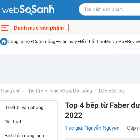
Danh mục sản phẩm
Công nghệ
Cuộc sống
Điện máy
Đồ thể thao
Mẹ và Bé
Revie
Trang chủ
Tin tức
Nhà cửa & Đời sống
Bếp các loại
Top 4 bếp từ Faber đư
Thiết bị văn phòng
2022
Nội thất
Tác giả: Nguyễn Nguyên
Cập n
Bình tắm nóng lạnh