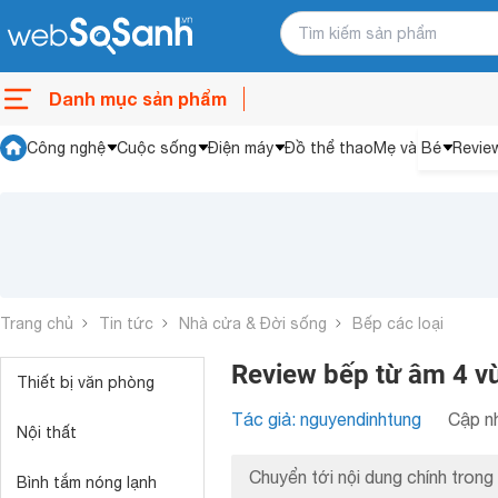
Danh mục sản phẩm
Công nghệ
Cuộc sống
Điện máy
Đồ thể thao
Mẹ và Bé
Revie
Trang chủ
Tin tức
Nhà cửa & Đời sống
Bếp các loại
Review bếp từ âm 4 v
Thiết bị văn phòng
Tác giả: nguyendinhtung
Cập nh
Nội thất
Chuyển tới nội dung chính trong 
Bình tắm nóng lạnh