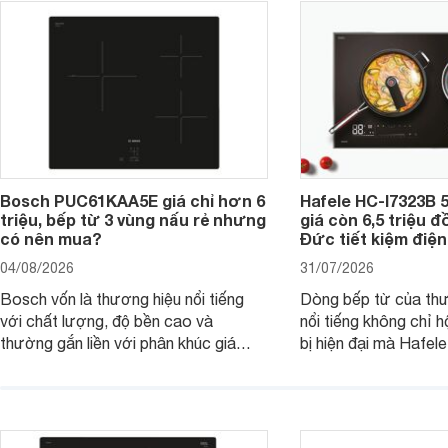
Bosch PUC61KAA5E giá chỉ hơn 6
Hafele HC-I7323B 5
triệu, bếp từ 3 vùng nấu rẻ nhưng
giá còn 6,5 triệu 
có nên mua?
Đức tiết kiệm điện
04/08/2026
31/07/2026
Bosch vốn là thương hiệu nổi tiếng
Dòng bếp từ của th
với chất lượng, độ bền cao và
nổi tiếng không chỉ hộ
thường gắn liền với phân khúc giá
bị hiện đại mà Hafe
cao. Tuy nhiên, trên thị trường hiện
536.61.886 còn đan
nay, mẫu bếp từ Bosch 3 vùng nấu
hàng, siêu thị điện m
PUC61KAA5E lại đang được nhiều
đưa tới lựa chọn ch
đơn vị phân phối với mức giá khá dễ
gia đình.