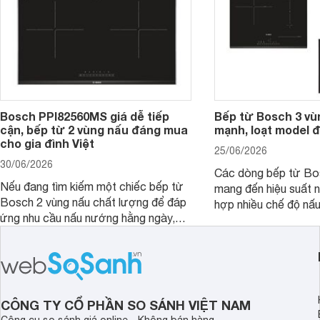
Bosch PPI82560MS giá dễ tiếp
Bếp từ Bosch 3 vù
cận, bếp từ 2 vùng nấu đáng mua
mạnh, loạt model 
cho gia đình Việt
25/06/2026
30/06/2026
Các dòng bếp từ Bo
Nếu đang tìm kiếm một chiếc bếp từ
mang đến hiệu suất 
Bosch 2 vùng nấu chất lượng để đáp
hợp nhiều chế độ nấu
ứng nhu cầu nấu nướng hằng ngày,
ưu hiệu quả sử dụng 
PPI82560MS là một trong những lựa
đây là một số mẫu b
chọn đáng cân nhắc.
vùng nấu đáng mua hi
CÔNG TY CỔ PHẦN SO SÁNH VIỆT NAM