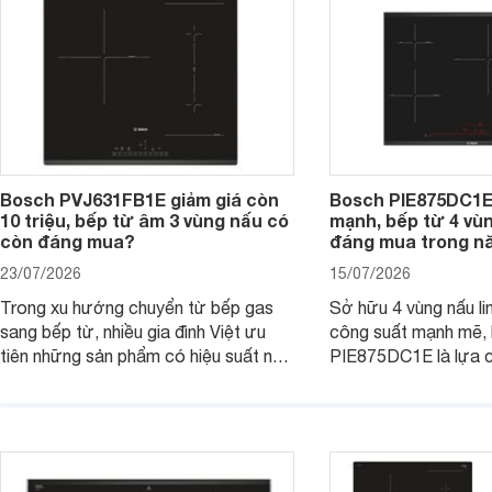
tiếp cận, thu hút sự quan tâm của
nhiều người tiêu dùng.
Bosch PVJ631FB1E giảm giá còn
Bosch PIE875DC1E
10 triệu, bếp từ âm 3 vùng nấu có
mạnh, bếp từ 4 vù
còn đáng mua?
đáng mua trong n
23/07/2026
15/07/2026
Trong xu hướng chuyển từ bếp gas
Sở hữu 4 vùng nấu li
sang bếp từ, nhiều gia đình Việt ưu
công suất mạnh mẽ,
tiên những sản phẩm có hiệu suất nấu
PIE875DC1E là lựa 
nướng cao, độ bền tốt và đến từ các
nhu cầu nấu nướng củ
thương hiệu uy tín. Bosch
thời được trang bị nh
PVJ631FB1E là một trong những
minh và tính năng an 
mẫu bếp đáp ứng tốt các tiêu chí này.